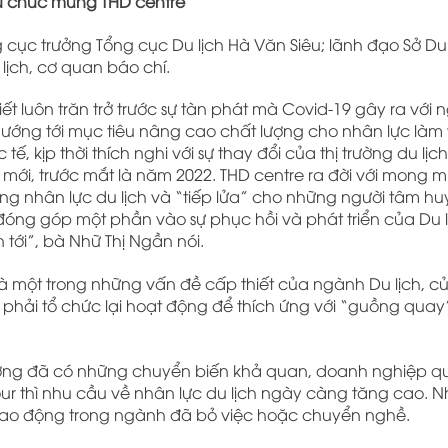
êu chúc mừng THD centre
 cục trưởng Tổng cục Du lịch Hà Văn Siêu; lãnh đạo Sở Du 
lịch, cơ quan báo chí.
t luôn trăn trở trước sự tàn phát mà Covid-19 gây ra với
e hướng tới mục tiêu nâng cao chất lượng cho nhân lực làm 
ế, kịp thời thích nghi với sự thay đổi của thị trường du lịc
 mới, trước mắt là năm 2022. THD centre ra đời với mong 
ng nhân lực du lịch và “tiếp lửa” cho những người tâm huy
đóng góp một phần vào sự phục hồi và phát triển của Du 
 tới”, bà Nhữ Thị Ngần nói.
à một trong những vấn đề cấp thiết của ngành Du lịch, củ
u phải tổ chức lại hoạt động để thích ứng với “guồng quay
trường đã có những chuyển biến khả quan, doanh nghiệp qu
ur thì nhu cầu về nhân lực du lịch ngày càng tăng cao. N
ều lao động trong ngành đã bỏ việc hoặc chuyển nghề.