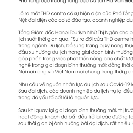
Phó Tổng cục trưởng Tổng cục Du lịch Hà Văn Si
Lễ ra mắt THD centre có sự hiện diện của Phó Tổng
Nội; đại diện các cơ sở đào tạo, doanh nghiệp du 
Tổng Giám đốc Hanoi Tourism Nhữ Thị Ngần cho biế
lịch suốt thời gian qua. “Sự ra đời của THD centr
trong ngành Du lịch, bổ sung trang bị kỹ năng thực t
đầu xu hướng du lịch trong giai đoạn bình thường
góp phần trong việc phát triển nâng cao chất lượ
nghề trong giai đoạn bình thường mới; đồng thời 
Nội nói riêng và Việt Nam nói chung trong thời gian
Nhu cầu về nguồn nhân lực du lịch sau Covid-19 l
Sau đại dịch, các doanh nghiệp du lịch trụ lại đề
trong đó yếu tố cốt lõi là nguồn lực.
Sau khi quay lại giai đoạn bình thường mới, thị 
hoạt động, khách đã bắt đầu trở lại các đường to
sau thời gian bị ảnh hưởng bởi đại dịch, rất nhi