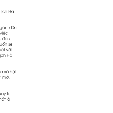
lịch Hà
 ngành Du
việc
h, đón
muốn sẽ
ết với
lịch Hà
a xã hội.
” mới,
ay lại
hất là