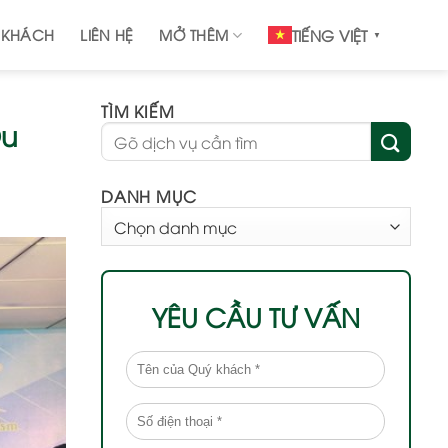
 KHÁCH
LIÊN HỆ
MỞ THÊM
TIẾNG VIỆT
▼
TÌM KIẾM
Du
DANH MỤC
DANH
MỤC
YÊU CẦU TƯ VẤN