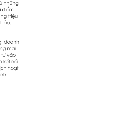
 từ những
i điểm
ng triệu
 bảo,
ng, doanh
ang mai
 tư vào
 kết nối
ịch hoạt
ạnh.