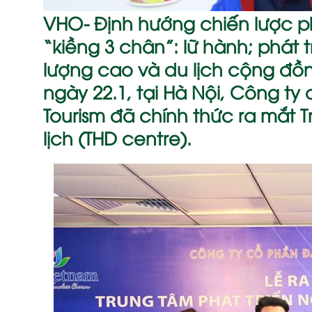
VHO- Định hướng chiến lược ph
“kiềng 3 chân”: lữ hành; phát
lượng cao và du lịch cộng đồ
ngày 22.1, tại Hà Nội, Công ty
Tourism đã chính thức ra mắt 
lịch (THD centre).