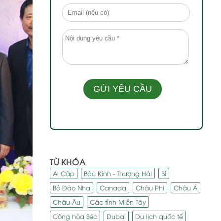
TỪ KHÓA
Ai Cập
Bắc Kinh - Thượng Hải
Bỉ
Bồ Đào Nha
Canada
Châu Phi
Châu Á
Châu Âu
Các tỉnh Miền Tây
Cộng hòa Séc
Dubai
Du lịch quốc tế