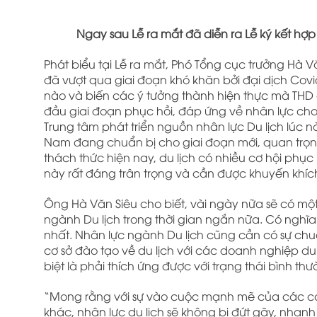
Ngay sau Lễ ra mắt đã diễn ra Lễ ký kết hợp
Phát biểu tại Lễ ra mắt, Phó Tổng cục trưởng Hà 
đã vượt qua giai đoạn khó khăn bởi đại dịch Cov
nào và biến các ý tưởng thành hiện thực mà THD
đầu giai đoạn phục hồi, đáp ứng về nhân lực cho d
Trung tâm phát triển nguồn nhân lực Du lịch lúc nà
Nam đang chuẩn bị cho giai đoạn mới, quan trọng
thách thức hiện nay, du lịch có nhiều cơ hội phục 
này rất đáng trân trọng và cần được khuyến khích
Ông Hà Văn Siêu cho biết, vài ngày nữa sẽ có m
ngành Du lịch trong thời gian ngắn nữa. Có nghĩa 
nhất. Nhân lực ngành Du lịch cũng cần có sự chuẩn
cơ sở đào tạo về du lịch với các doanh nghiệp du 
biệt là phải thích ứng được với trạng thái bình th
“Mong rằng với sự vào cuộc mạnh mẽ của các cơ 
khác, nhân lực du lịch sẽ không bị đứt gãy, nhan