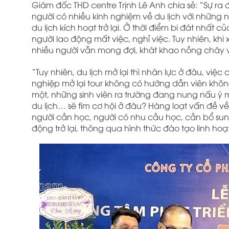
Giám đốc THD centre Trịnh Lê Anh chia sẻ: “Sự ra đ
người có nhiều kinh nghiệm về du lịch với nhữn
du lịch kích hoạt trở lại. Ở thời điểm bi đát nhấ
người lao động mất việc, nghỉ việc. Tuy nhiên, kh
nhiều người vẫn mong đợi, khát khao nồng cháy vi
“Tuy nhiên, du lịch mở lại thì nhân lực ở đâu, v
nghiệp mở lại tour không có hướng dẫn viên k
một, những sinh viên ra trường đang nung nấu ý
du lịch… sẽ tìm cơ hội ở đâu? Hàng loạt vấn đề về 
người cần học, người có nhu cầu học, cần bổ sung 
động trở lại, thông qua hình thức đào tạo linh hoạ