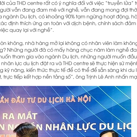
ời của THD centre rất có ý nghĩa đối với việc “truyền lửa”
g người vẫn đang đam mê với nghề, vẫn đang mong đợi thờ
t của ngành Du lịch, có khoảng 90% tạm ngừng hoạt động, hà
i xác định thích ứng an toàn với dịch bệnh, chính sách đảm
ệc quay lại với nghề”.
iệc còn không, nhà hàng mở lại không có nhân viên làm khô
hông? Những người đã có mấy hàng chục năm làm nghề đ
 muốn tham gia vào ngành Du lịch, những người muốn đầu
nhân lực du lịch đặt ra và THD centre sẽ thực hiện sứ mệnh
kỹ năng, kiến thức thực tế để có thể để sẵn sàng khi du l
t, trực tiếp kết hợp nền tảng số”, ông Trịnh Lê Anh nhấn m