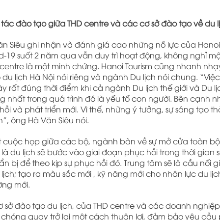
 tác đào tạo giữa THD centre và các cơ sở đào tạo về du l
Văn Siêu ghi nhận và đánh giá cao những nỗ lực của Hanoi
id-19 suốt 2 năm qua vẫn duy trì hoạt động, không nghỉ m
 centre là một minh chứng. Hanoi Tourism cũng nhanh nhạ
u lịch Hà Nội nói riêng và ngành Du lịch nói chung. “Việc
y rất đúng thời điểm khi cả ngành Du lịch thế giới và Du lị
 nhất trong quá trình đó là yếu tố con người. Bên cạnh 
hồi và phát triển mới. Vì thế, những ý tưởng, sự sáng tạo th
”, ông Hà Văn Siêu nói.
ột cuộc họp giữa các bộ, ngành bàn về sự mở cửa toàn b
là du lịch sẽ bước vào giai đoạn phục hồi trong thời gian
 bị để theo kịp sự phục hồi đó. Trung tâm sẽ là cầu nối 
lịch; tạo ra màu sắc mới , kỹ năng mới cho nhân lực du lị
ường mới.
sở đào tạo du lịch, của THD centre và các doanh nghiệp 
h chóng quay trở lại một cách thuận lợi, đảm bảo yêu cầu