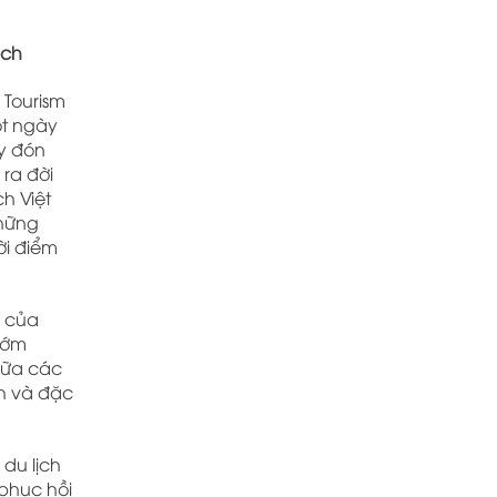
ịch
 Tourism
ột ngày
y đón
 ra đời
ch Việt
những
ời điểm
ộ của
 sớm
giữa các
ch và đặc
du lịch
 phục hồi