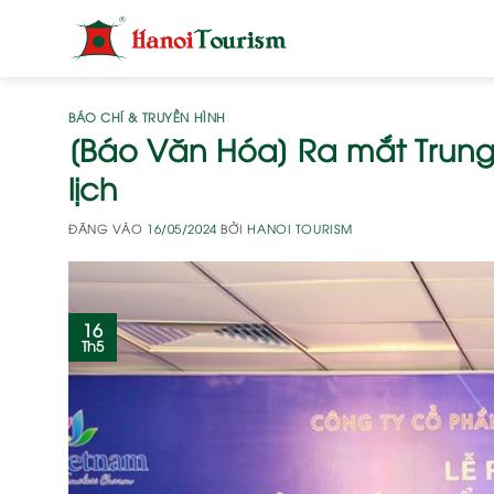
Bỏ
qua
nội
dung
BÁO CHÍ & TRUYỀN HÌNH
[Báo Văn Hóa] Ra mắt Trung
lịch
ĐĂNG VÀO
16/05/2024
BỞI
HANOI TOURISM
16
Th5