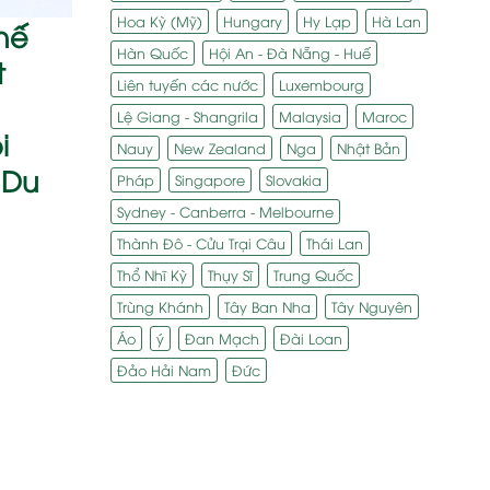
Hoa Kỳ (Mỹ)
Hungary
Hy Lạp
Hà Lan
hế
Hàn Quốc
Hội An - Đà Nẵng - Huế
t
Liên tuyến các nước
Luxembourg
Lệ Giang - Shangrila
Malaysia
Maroc
i
Nauy
New Zealand
Nga
Nhật Bản
 Du
Pháp
Singapore
Slovakia
Sydney - Canberra - Melbourne
Thành Đô - Cửu Trại Câu
Thái Lan
Thổ Nhĩ Kỳ
Thụy Sĩ
Trung Quốc
Trùng Khánh
Tây Ban Nha
Tây Nguyên
Áo
ý
Đan Mạch
Đài Loan
Đảo Hải Nam
Đức