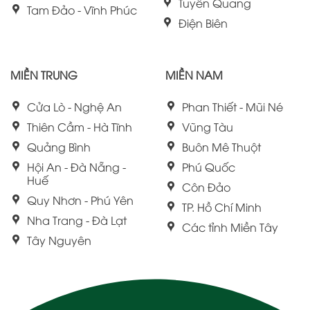
Tuyên Quang
Tam Đảo - Vĩnh Phúc
Điện Biên
MIỀN TRUNG
MIỀN NAM
Cửa Lò - Nghệ An
Phan Thiết - Mũi Né
Thiên Cầm - Hà Tĩnh
Vũng Tàu
Quảng Bình
Buôn Mê Thuột
Hội An - Đà Nẵng -
Phú Quốc
Huế
Côn Đảo
Quy Nhơn - Phú Yên
TP. Hồ Chí Minh
Nha Trang - Đà Lạt
Các tỉnh Miền Tây
Tây Nguyên