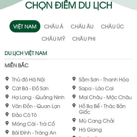
CHỌN ĐIỂM DU LỊCH
VIỆT NAM
CHÂU Á
CHÂU ÂU
CHÂU ÚC
CHÂU MỸ
CHÂU PHI
DU LỊCH VIỆT NAM
MIỀN BẮC
Thủ đô Hà Nội
Sầm Sơn - Thanh Hóa
Cát Bà - Đồ Sơn
Sapa - Lào Cai
Hạ Long - Quảng Ninh
Mai Châu - Mộc Châu
Vân Đồn - Quan Lạn
Hồ Ba Bể - Thác Bản
Giốc
Đảo Cô Tô
Mù Cang Chải
Móng Cái - Trà Cổ
Hà Giang
Bái Đính - Tràng An