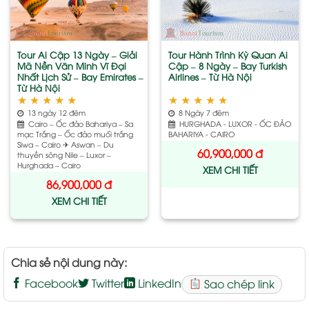
wishlist
wishlist
Tour Ai Cập 13 Ngày – Giải
Tour Hành Trình Kỳ Quan Ai
Mã Nền Văn Minh Vĩ Đại
Cập – 8 Ngày – Bay Turkish
Nhất Lịch Sử – Bay Emirates –
Airlines – Từ Hà Nội
Từ Hà Nội
★
★
★
★
★
★
★
★
★
★
13 ngày 12 đêm
8 Ngày 7 đêm
Cairo – Ốc đảo Bahariya – Sa
HURGHADA - LUXOR - ỐC ĐẢO
mạc Trắng – Ốc đảo muối trắng
BAHARIYA - CAIRO
Siwa – Cairo ✈ Aswan – Du
60,900,000
đ
thuyền sông Nile – Luxor –
Hurghada – Cairo
XEM CHI TIẾT
86,900,000
đ
XEM CHI TIẾT
Chia sẻ nội dung này:
Facebook
Twitter
LinkedIn
Sao chép link