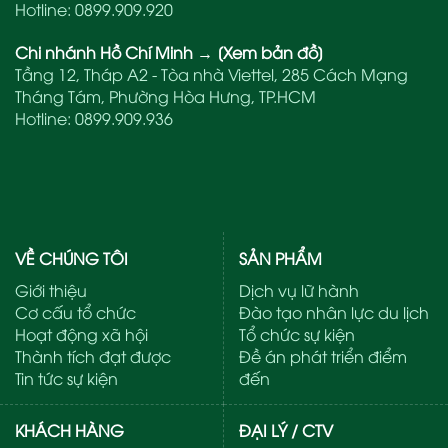
Hotline:
0899.909.920
Chi nhánh Hồ Chí Minh
→
[Xem bản đồ]
Tầng 12, Tháp A2 - Tòa nhà Viettel, 285 Cách Mạng
Tháng Tám, Phường Hòa Hưng, TP.HCM
Hotline:
0899.909.936
VỀ CHÚNG TÔI
SẢN PHẨM
Giới thiệu
Dịch vụ lữ hành
Cơ cấu tổ chức
Đào tạo nhân lực du lịch
Hoạt động xã hội
Tổ chức sự kiện
Thành tích đạt được
Đề án phát triển điểm
Tin tức sự kiện
đến
KHÁCH HÀNG
ĐẠI LÝ / CTV