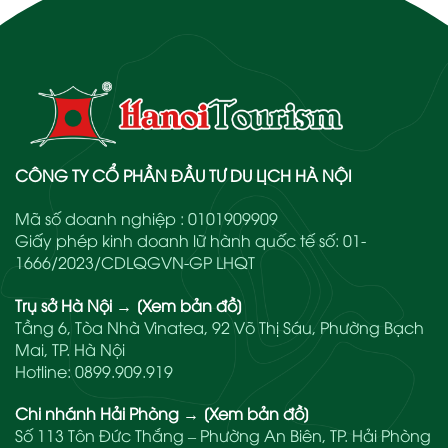
CÔNG TY CỔ PHẦN ĐẦU TƯ DU LỊCH HÀ NỘI
Mã số doanh nghiệp : 0101909909
Giấy phép kinh doanh lữ hành quốc tế số: 01-
1666/2023/CDLQGVN-GP LHQT
Trụ sở Hà Nội
→
[Xem bản đồ]
Tầng 6, Tòa Nhà Vinatea, 92 Võ Thị Sáu, Phường Bạch
Mai, TP. Hà Nội
Hotline:
0899.909.919
Chi nhánh Hải Phòng
→
[Xem bản đồ]
Số 113 Tôn Đức Thắng – Phường An Biên, TP. Hải Phòng