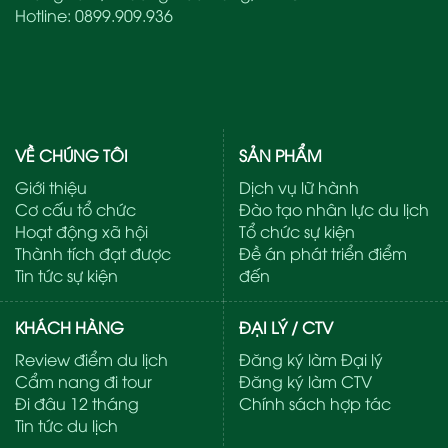
Hotline:
0899.909.936
VỀ CHÚNG TÔI
SẢN PHẨM
Giới thiệu
Dịch vụ lữ hành
Cơ cấu tổ chức
Đào tạo nhân lực du lịch
Hoạt động xã hội
Tổ chức sự kiện
Thành tích đạt được
Đề án phát triển điểm
Tin tức sự kiện
đến
KHÁCH HÀNG
ĐẠI LÝ / CTV
Review điểm du lịch
Đăng ký làm Đại lý
Cẩm nang đi tour
Đăng ký làm CTV
Đi đâu 12 tháng
Chính sách hợp tác
Tin tức du lịch