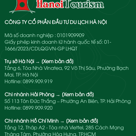
CÔNG TY CỔ PHẦN ĐẦU TƯ DU LỊCH HÀ NỘI
Mã số doanh nghiệp : 0101909909
Giấy phép kinh doanh lữ hành quốc tế số: 01-
1666/2023/CDLQGVN-GP LHQT
Trụ sở Hà Nội
→
[Xem bản đồ]
Tầng 6, Tòa Nhà Vinatea, 92 Võ Thị Sáu, Phường Bạch
Mai, TP. Hà Nội
Hotline:
0899.909.919
Chi nhánh Hải Phòng
→
[Xem bản đồ]
Số 113 Tôn Đức Thắng – Phường An Biên, TP. Hải Phòng
Hotline:
0899.909.920
Chi nhánh Hồ Chí Minh
→
[Xem bản đồ]
Tầng 12, Tháp A2 - Tòa nhà Viettel, 285 Cách Mạng
Tháng Tám, Phường Hòa Hưng, TP.HCM