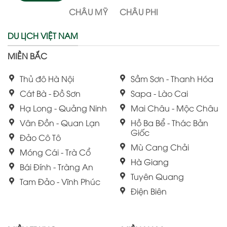
CHÂU MỸ
CHÂU PHI
DU LỊCH VIỆT NAM
MIỀN BẮC
Thủ đô Hà Nội
Sầm Sơn - Thanh Hóa
Cát Bà - Đồ Sơn
Sapa - Lào Cai
Hạ Long - Quảng Ninh
Mai Châu - Mộc Châu
Vân Đồn - Quan Lạn
Hồ Ba Bể - Thác Bản
Giốc
Đảo Cô Tô
Mù Cang Chải
Móng Cái - Trà Cổ
Hà Giang
Bái Đính - Tràng An
Tuyên Quang
Tam Đảo - Vĩnh Phúc
Điện Biên