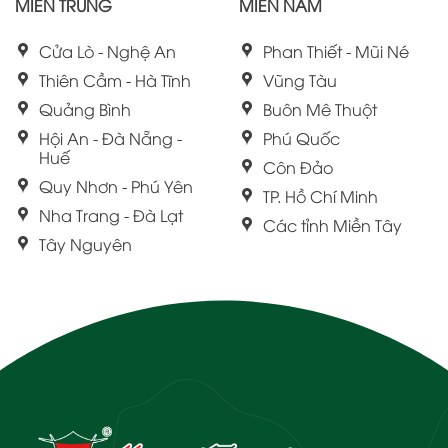
MIỀN TRUNG
MIỀN NAM
Cửa Lò - Nghệ An
Phan Thiết - Mũi Né
Thiên Cầm - Hà Tĩnh
Vũng Tàu
Quảng Bình
Buôn Mê Thuột
Hội An - Đà Nẵng -
Phú Quốc
Huế
Côn Đảo
Quy Nhơn - Phú Yên
TP. Hồ Chí Minh
Nha Trang - Đà Lạt
Các tỉnh Miền Tây
Tây Nguyên