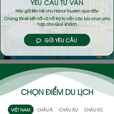
YÊU CẦU TƯ VẤN
Hãy gửi liên hệ cho
Hanoi Tourism
qua đây
Chúng tôi sẽ kết nối và hỗ trợ tư vấn các lựa chọn phù
hợp cho Quý khách
GỬI YÊU CẦU
CHỌN ĐIỂM DU LỊCH
VIỆT NAM
CHÂU Á
CHÂU ÂU
CHÂU ÚC