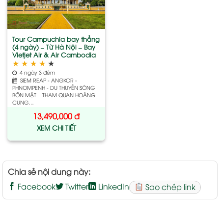
wishlist
Tour Campuchia bay thẳng
(4 ngày) – Từ Hà Nội – Bay
Vietjet Air & Air Cambodia
★
★
★
★
★
4 ngày 3 đêm
SIEM REAP - ANGKOR -
PHNOMPENH - DU THUYỀN SÔNG
BỐN MẶT – THAM QUAN HOÀNG
CUNG…
13,490,000
đ
XEM CHI TIẾT
Chia sẻ nội dung này:
Facebook
Twitter
LinkedIn
Sao chép link