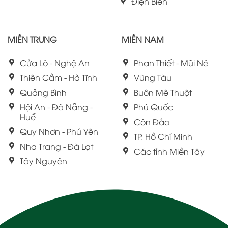
Điện Biên
MIỀN TRUNG
MIỀN NAM
Cửa Lò - Nghệ An
Phan Thiết - Mũi Né
Thiên Cầm - Hà Tĩnh
Vũng Tàu
Quảng Bình
Buôn Mê Thuột
Hội An - Đà Nẵng -
Phú Quốc
Huế
Côn Đảo
Quy Nhơn - Phú Yên
TP. Hồ Chí Minh
Nha Trang - Đà Lạt
Các tỉnh Miền Tây
Tây Nguyên