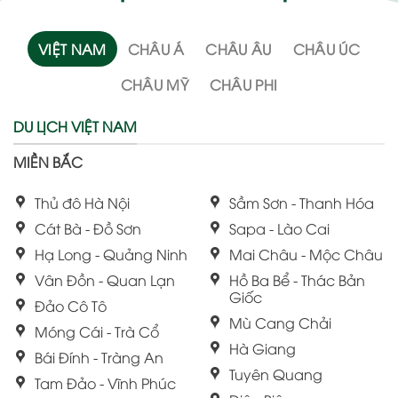
VIỆT NAM
CHÂU Á
CHÂU ÂU
CHÂU ÚC
CHÂU MỸ
CHÂU PHI
DU LỊCH VIỆT NAM
MIỀN BẮC
Thủ đô Hà Nội
Sầm Sơn - Thanh Hóa
Cát Bà - Đồ Sơn
Sapa - Lào Cai
Hạ Long - Quảng Ninh
Mai Châu - Mộc Châu
Vân Đồn - Quan Lạn
Hồ Ba Bể - Thác Bản
Giốc
Đảo Cô Tô
Mù Cang Chải
Móng Cái - Trà Cổ
Hà Giang
Bái Đính - Tràng An
Tuyên Quang
Tam Đảo - Vĩnh Phúc