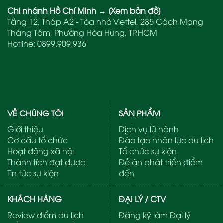
Chi nhánh Hồ Chí Minh
→
[Xem bản đồ]
Tầng 12, Tháp A2 - Tòa nhà Viettel, 285 Cách Mạng
Tháng Tám, Phường Hòa Hưng, TP.HCM
Hotline:
0899.909.936
VỀ CHÚNG TÔI
SẢN PHẨM
Giới thiệu
Dịch vụ lữ hành
Cơ cấu tổ chức
Đào tạo nhân lực du lịch
Hoạt động xã hội
Tổ chức sự kiện
Thành tích đạt được
Đề án phát triển điểm
Tin tức sự kiện
đến
KHÁCH HÀNG
ĐẠI LÝ / CTV
Review điểm du lịch
Đăng ký làm Đại lý