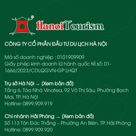
CÔNG TY CỔ PHẦN ĐẦU TƯ DU LỊCH HÀ NỘI
Mã số doanh nghiệp : 0101909909
Giấy phép kinh doanh lữ hành quốc tế số: 01-
1666/2023/CDLQGVN-GP LHQT
Trụ sở Hà Nội
→
[Xem bản đồ]
Tầng 6, Tòa Nhà Vinatea, 92 Võ Thị Sáu, Phường Bạch
Mai, TP. Hà Nội
Hotline:
0899.909.919
Chi nhánh Hải Phòng
→
[Xem bản đồ]
Số 113 Tôn Đức Thắng – Phường An Biên, TP. Hải Phòng
Hotline:
0899.909.920