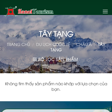
Bỏ
qua
nội
dung
TÂY TẠNG
TRANG CHỦ
/
DU LỊCH QUỐC TẾ
/
CHÂU Á
/
TÂY
TẠNG
BỘ LỌC SẢN PHẨM
Không tìm thấy sản phẩm nào khớp với lựa chọn của
bạn.