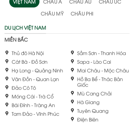
VIỆT NAM
CHÂU Á
CHÂU ÂU
CHÂU ÚC
CHÂU MỸ
CHÂU PHI
DU LỊCH VIỆT NAM
MIỀN BẮC
Thủ đô Hà Nội
Sầm Sơn - Thanh Hóa
Cát Bà - Đồ Sơn
Sapa - Lào Cai
Hạ Long - Quảng Ninh
Mai Châu - Mộc Châu
Vân Đồn - Quan Lạn
Hồ Ba Bể - Thác Bản
Giốc
Đảo Cô Tô
Mù Cang Chải
Móng Cái - Trà Cổ
Hà Giang
Bái Đính - Tràng An
Tuyên Quang
Tam Đảo - Vĩnh Phúc
Điện Biên