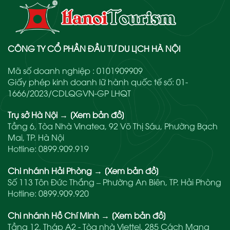
CÔNG TY CỔ PHẦN ĐẦU TƯ DU LỊCH HÀ NỘI
Mã số doanh nghiệp : 0101909909
Giấy phép kinh doanh lữ hành quốc tế số: 01-
1666/2023/CDLQGVN-GP LHQT
Trụ sở Hà Nội
→
[Xem bản đồ]
Tầng 6, Tòa Nhà Vinatea, 92 Võ Thị Sáu, Phường Bạch
Mai, TP. Hà Nội
Hotline:
0899.909.919
Chi nhánh Hải Phòng
→
[Xem bản đồ]
Số 113 Tôn Đức Thắng – Phường An Biên, TP. Hải Phòng
Hotline:
0899.909.920
Chi nhánh Hồ Chí Minh
→
[Xem bản đồ]
Tầng 12, Tháp A2 - Tòa nhà Viettel, 285 Cách Mạng