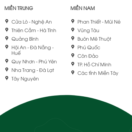
MIỀN TRUNG
MIỀN NAM
Cửa Lò - Nghệ An
Phan Thiết - Mũi Né
Thiên Cầm - Hà Tĩnh
Vũng Tàu
Quảng Bình
Buôn Mê Thuột
Hội An - Đà Nẵng -
Phú Quốc
Huế
Côn Đảo
Quy Nhơn - Phú Yên
TP. Hồ Chí Minh
Nha Trang - Đà Lạt
Các tỉnh Miền Tây
Tây Nguyên