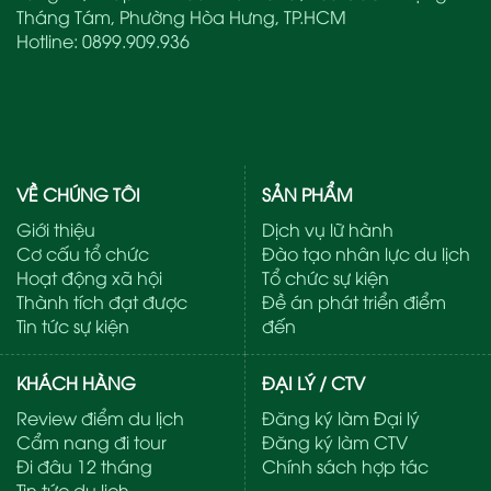
Tháng Tám, Phường Hòa Hưng, TP.HCM
Hotline:
0899.909.936
VỀ CHÚNG TÔI
SẢN PHẨM
Giới thiệu
Dịch vụ lữ hành
Cơ cấu tổ chức
Đào tạo nhân lực du lịch
Hoạt động xã hội
Tổ chức sự kiện
Thành tích đạt được
Đề án phát triển điểm
Tin tức sự kiện
đến
KHÁCH HÀNG
ĐẠI LÝ / CTV
Review điểm du lịch
Đăng ký làm Đại lý
Cẩm nang đi tour
Đăng ký làm CTV
Đi đâu 12 tháng
Chính sách hợp tác
Tin tức du lịch