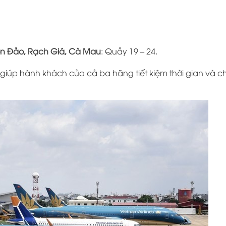
Côn Đảo, Rạch Giá, Cà Mau
: Quầy 19 – 24.
, giúp hành khách của cả ba hãng tiết kiệm thời gian và 