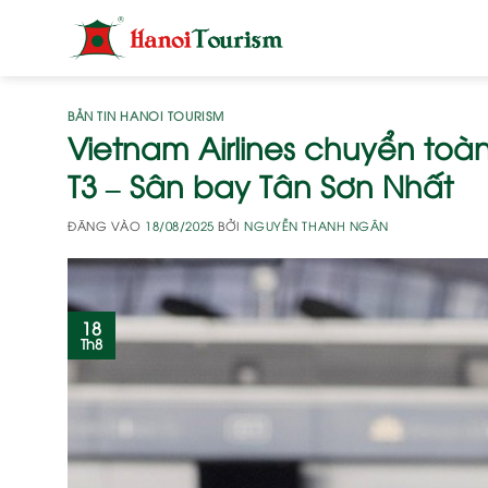
Bỏ
qua
nội
dung
BẢN TIN HANOI TOURISM
Vietnam Airlines chuyển to
T3 – Sân bay Tân Sơn Nhất
ĐĂNG VÀO
18/08/2025
BỞI
NGUYỄN THANH NGÂN
18
Th8