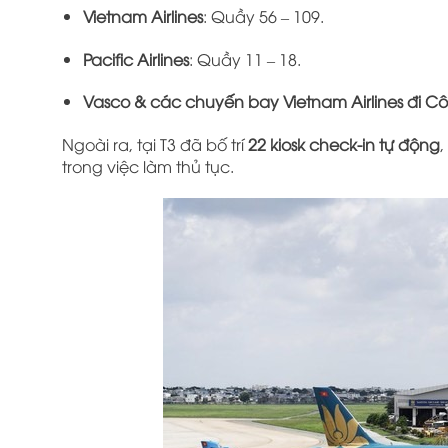
Vietnam Airlines
: Quầy 56 – 109.
Pacific Airlines
: Quầy 11 – 18.
Vasco & các chuyến bay Vietnam Airlines đi 
Ngoài ra, tại T3 đã bố trí
22 kiosk check-in tự động
trong việc làm thủ tục.