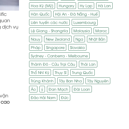
Hoa Kỳ (Mỹ)
Hungary
Hy Lạp
Hà Lan
ific
Hàn Quốc
Hội An - Đà Nẵng - Huế
 quan
Liên tuyến các nước
Luxembourg
 dịch vụ
Lệ Giang - Shangrila
Malaysia
Maroc
Nauy
New Zealand
Nga
Nhật Bản
Pháp
Singapore
Slovakia
Sydney - Canberra - Melbourne
Thành Đô - Cửu Trại Câu
Thái Lan
Thổ Nhĩ Kỳ
Thụy Sĩ
Trung Quốc
Trùng Khánh
Tây Ban Nha
Tây Nguyên
.
Áo
ý
Đan Mạch
Đài Loan
 vận
Đảo Hải Nam
Đức
g cao