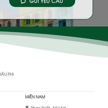
GỬI YÊU CẦU
ÂU PHI
MIỀN NAM
Phan Thiết - Mũi Né