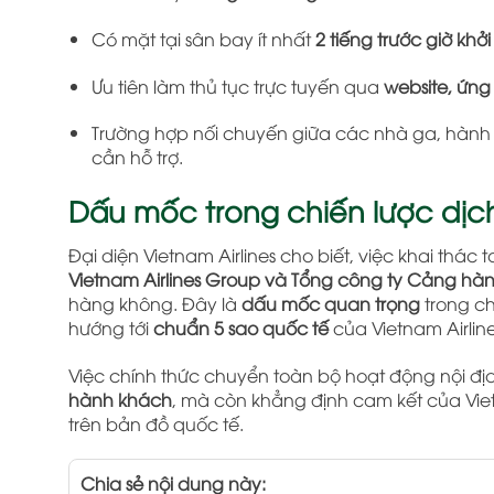
Có mặt tại sân bay ít nhất
2 tiếng trước giờ khở
Ưu tiên làm thủ tục trực tuyến qua
website, ứng
Trường hợp nối chuyến giữa các nhà ga, hành k
cần hỗ trợ.
Dấu mốc trong chiến lược dịch
Đại diện Vietnam Airlines cho biết, việc khai thác
Vietnam Airlines Group và Tổng công ty Cảng hà
hàng không. Đây là
dấu mốc quan trọng
trong ch
hướng tới
chuẩn 5 sao quốc tế
của Vietnam Airlin
Việc chính thức chuyển toàn bộ hoạt động nội đị
hành khách
, mà còn khẳng định cam kết của Viet
trên bản đồ quốc tế.
Chia sẻ nội dung này: