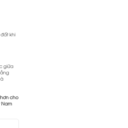
đất khi
ác giữa
 tầng
và
n hơn cho
t Nam