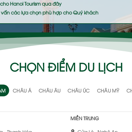
ệ cho
Hanoi Tourism
qua đây
 tư vấn các lựa chọn phù hợp cho Quý khách
CHỌN ĐIỂM DU LỊCH
NAM
CHÂU Á
CHÂU ÂU
CHÂU ÚC
CHÂU MỸ
CH
MIỀN TRUNG
n - Thanh Hóa
Cửa Lò - Nghệ An