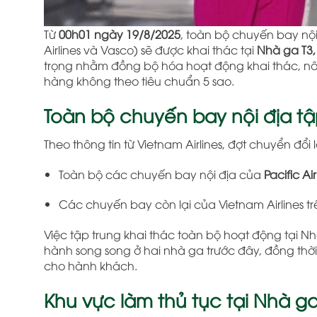
Từ
00h01 ngày 19/8/2025
, toàn bộ chuyến bay nộ
Airlines và Vasco) sẽ được khai thác tại
Nhà ga T3
trọng nhằm đồng bộ hóa hoạt động khai thác, nâ
hàng không theo tiêu chuẩn 5 sao.
Toàn bộ chuyến bay nội địa tập
Theo thông tin từ Vietnam Airlines, đợt chuyển đổ
Toàn bộ các chuyến bay nội địa của
Pacific Air
Các chuyến bay còn lại của Vietnam Airlines 
Việc tập trung khai thác toàn bộ hoạt động tại Nh
hành song song ở hai nhà ga trước đây, đồng thờ
cho hành khách.
Khu vực làm thủ tục tại Nhà ga