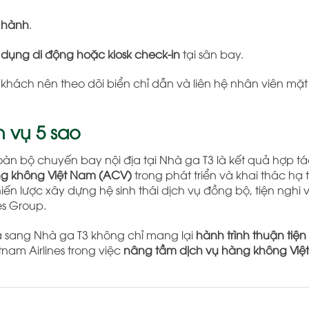
i hành
.
 dụng di động hoặc kiosk check-in
tại sân bay.
hách nên theo dõi biển chỉ dẫn và liên hệ nhân viên mặt 
 vụ 5 sao
 toàn bộ chuyến bay nội địa tại Nhà ga T3 là kết quả hợp t
ng không Việt Nam (ACV)
trong phát triển và khai thác hạ
iến lược xây dựng hệ sinh thái dịch vụ đồng bộ, tiện nghi 
es Group.
a sang Nhà ga T3 không chỉ mang lại
hành trình thuận tiệ
nam Airlines trong việc
nâng tầm dịch vụ hàng không Việ