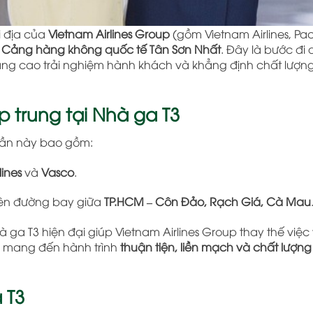
i địa của
Vietnam Airlines Group
(gồm Vietnam Airlines, Pac
, Cảng hàng không quốc tế Tân Sơn Nhất
. Đây là bước đi
ng cao trải nghiệm hành khách và khẳng định chất lượng
 trung tại Nhà ga T3
i lần này bao gồm:
lines
và
Vasco
.
trên đường bay giữa
TP.HCM – Côn Đảo, Rạch Giá, Cà Mau
à ga T3 hiện đại giúp Vietnam Airlines Group thay thế việc
i mang đến hành trình
thuận tiện, liền mạch và chất lượn
 T3