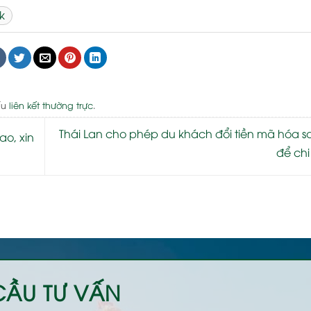
k
ấu
liên kết thường trực
.
Thái Lan cho phép du khách đổi tiền mã hóa s
ao, xin
để chi
CẦU TƯ VẤN