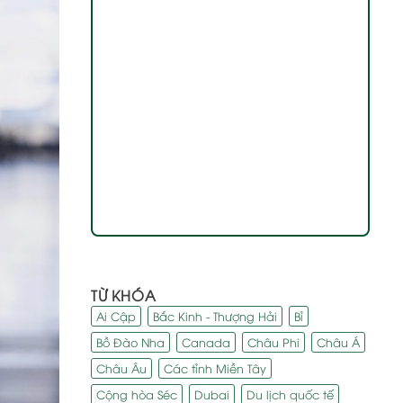
TỪ KHÓA
Ai Cập
Bắc Kinh - Thượng Hải
Bỉ
Bồ Đào Nha
Canada
Châu Phi
Châu Á
Châu Âu
Các tỉnh Miền Tây
Cộng hòa Séc
Dubai
Du lịch quốc tế