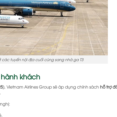
t các tuyến nội địa cuối cùng sang nhà ga T3
o hành khách
25
), Vietnam Airlines Group sẽ áp dụng chính sách
hỗ trợ đ
.
nghị:
é.