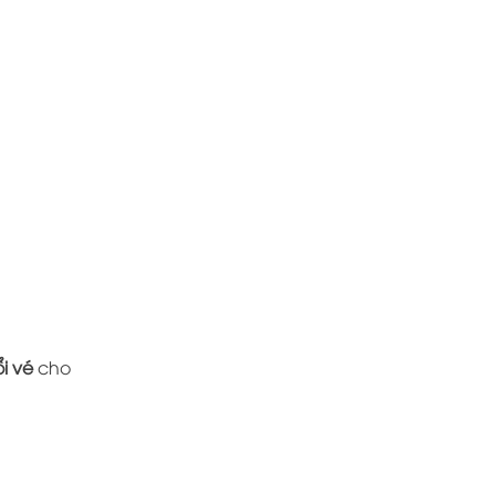
ổi vé
cho