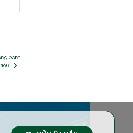
ang baht
 tiêu