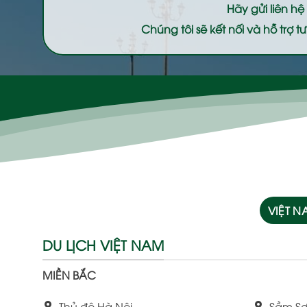
Hãy gửi liên h
Chúng tôi sẽ kết nối và hỗ trợ
VIỆT 
DU LỊCH VIỆT NAM
MIỀN BẮC
Thủ đô Hà Nội
Sầm Sơ