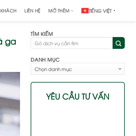
 KHÁCH
LIÊN HỆ
MỞ THÊM
TIẾNG VIỆT
▼
TÌM KIẾM
à ga
DANH MỤC
DANH
MỤC
YÊU CẦU TƯ VẤN