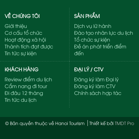
VỀ CHÚNG TÔI
SẢN PHẨM
Giới thiệu
Dịch vụ lữ hành
Cơ cấu tổ chức
Đào tạo nhân lực du lịch
Hoạt động xã hội
Tổ chức sự kiện
Thành tích đạt được
Đề án phát triển điểm
Tin tức sự kiện
đến
KHÁCH HÀNG
ĐẠI LÝ / CTV
Review điểm du lịch
Đăng ký làm Đại lý
Cẩm nang đi tour
Đăng ký làm CTV
Đi đâu 12 tháng
Chính sách hợp tác
Tin tức du lịch
© Bản quyền thuộc về Hanoi Tourism
Thiết kế bởi
TMDT Pro