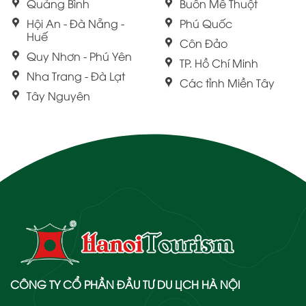
Quảng Bình
Buôn Mê Thuột
Hội An - Đà Nẵng -
Phú Quốc
Huế
Côn Đảo
Quy Nhơn - Phú Yên
TP. Hồ Chí Minh
Nha Trang - Đà Lạt
Các tỉnh Miền Tây
Tây Nguyên
CÔNG TY CỔ PHẦN ĐẦU TƯ DU LỊCH HÀ NỘI