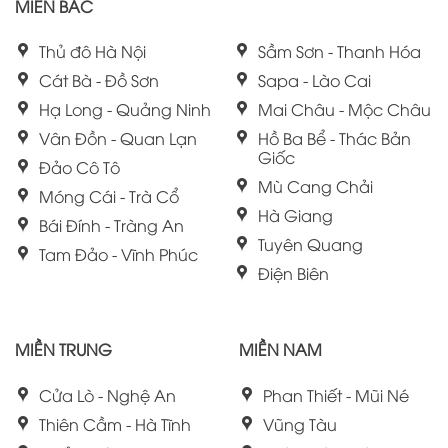
MIỀN BẮC
Thủ đô Hà Nội
Sầm Sơn - Thanh Hóa
Cát Bà - Đồ Sơn
Sapa - Lào Cai
Hạ Long - Quảng Ninh
Mai Châu - Mộc Châu
Vân Đồn - Quan Lạn
Hồ Ba Bể - Thác Bản
Giốc
Đảo Cô Tô
Mù Cang Chải
Móng Cái - Trà Cổ
Hà Giang
Bái Đính - Tràng An
Tuyên Quang
Tam Đảo - Vĩnh Phúc
Điện Biên
MIỀN TRUNG
MIỀN NAM
Cửa Lò - Nghệ An
Phan Thiết - Mũi Né
Thiên Cầm - Hà Tĩnh
Vũng Tàu