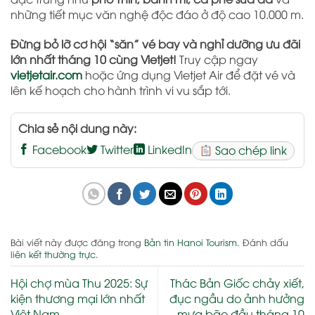
những tiết mục văn nghệ độc đáo ở độ cao 10.000 m.
Đừng bỏ lỡ cơ hội “săn” vé bay và nghỉ dưỡng ưu đãi
lớn nhất tháng 10 cùng Vietjet!
Truy cập ngay
vietjetair.com
hoặc ứng dụng Vietjet Air để đặt vé và
lên kế hoạch cho hành trình vi vu sắp tới.
Chia sẻ nội dung này:
Facebook
Twitter
LinkedIn
Sao chép link
Bài viết này được đăng trong
Bản tin Hanoi Tourism
. Đánh dấu
liên kết thường trực
.
Hội chợ mùa Thu 2025: Sự
Thác Bản Giốc chảy xiết,
kiện thương mại lớn nhất
đục ngầu do ảnh hưởng
Việt Nam
mưa bão đầu tháng 10