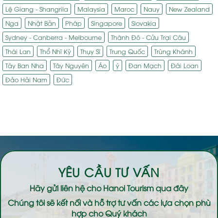
Lệ Giang - Shangrila
Malaysia
Maroc
Nauy
New Zealand
Nga
Nhật Bản
Pháp
Singapore
Slovakia
Sydney - Canberra - Melbourne
Thành Đô - Cửu Trại Câu
Thái Lan
Thổ Nhĩ Kỳ
Thụy Sĩ
Trung Quốc
Trùng Khánh
Tây Ban Nha
Tây Nguyên
Áo
ý
Đan Mạch
Đài Loan
Đảo Hải Nam
Đức
YÊU CẦU TƯ VẤN
Hãy gửi liên hệ cho
Hanoi Tourism
qua đây
Chúng tôi sẽ kết nối và hỗ trợ tư vấn các lựa chọn phù
hợp cho Quý khách