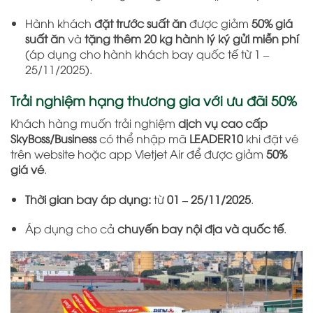
Hành khách
đặt trước suất ăn
được giảm
50% giá
suất ăn
và
tặng thêm 20 kg hành lý ký gửi miễn phí
(áp dụng cho hành khách bay quốc tế từ 1 –
25/11/2025).
Trải nghiệm hạng thương gia với ưu đãi 50%
Khách hàng muốn trải nghiệm
dịch vụ cao cấp
SkyBoss/Business
có thể nhập mã
LEADER10
khi đặt vé
trên website hoặc app Vietjet Air để được giảm
50%
giá vé
.
Thời gian bay áp dụng:
từ
01 – 25/11/2025
.
Áp dụng cho cả
chuyến bay nội địa và quốc tế
.