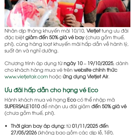
Nhân dịp tháng khuyến mãi 10/10,
Vietjet
tung ưu đãi
đặc biệt
giảm đến 50% giá vé bay
(chưa gồm thuế,
phí), cùng hàng loạt khuyến mãi hấp dẫn về hành lý,
suất ăn và nghỉ dưỡng.
Chương trình áp dụng từ
ngày 10 – 19/10/2025
, dành
cho khách hàng mua vé trên
website chính thức
www.vietjetair.com
hoặc
ứng dụng Vietjet Air
.
Ưu đãi hấp dẫn cho hạng vé Eco
Hành khách mua vé hạng
Eco
có thể nhập mã
SUPERSALE1010
để nhận ưu đãi giảm
đến 50% giá vé
(chưa gồm thuế, phí).
Thời gian bay áp dụng:
từ
01/11/2025 đến
27/05/2026
(không bao gồm các dịp lễ, Tết).