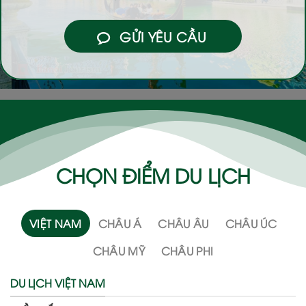
GỬI YÊU CẦU
CHỌN ĐIỂM DU LỊCH
VIỆT NAM
CHÂU Á
CHÂU ÂU
CHÂU ÚC
CHÂU MỸ
CHÂU PHI
DU LỊCH VIỆT NAM