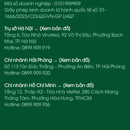
Mã số doanh nghiệp : 0101909909
Giấy phép kinh doanh lữ hành quốc tế số: 01-
1666/2023/CDLQGVN-GP LHQT
Trụ sở Hà Nội
→
[Xem bản đồ]
Tầng 6, Tòa Nhà Vinatea, 92 Võ Thị Sáu, Phường Bạch
Mai, TP. Hà Nội
Hotline:
0899.909.919
Chi nhánh Hải Phòng
→
[Xem bản đồ]
Số 113 Tôn Đức Thắng – Phường An Biên, TP. Hải Phòng
Hotline:
0899.909.920
Chi nhánh Hồ Chí Minh
→
[Xem bản đồ]
Tầng 12, Tháp A2 - Tòa nhà Viettel, 285 Cách Mạng
Tháng Tám, Phường Hòa Hưng, TP.HCM
Hotline:
0899.909.936