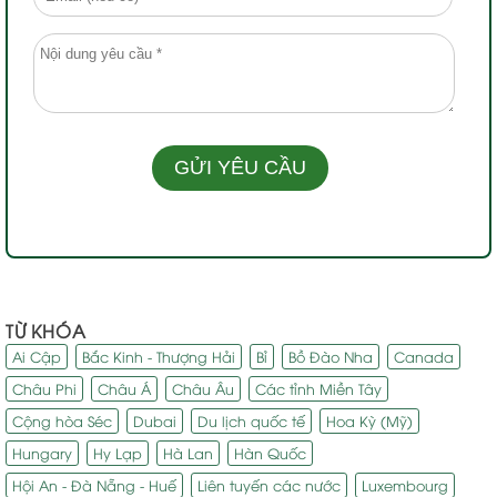
TỪ KHÓA
Ai Cập
Bắc Kinh - Thượng Hải
Bỉ
Bồ Đào Nha
Canada
Châu Phi
Châu Á
Châu Âu
Các tỉnh Miền Tây
Cộng hòa Séc
Dubai
Du lịch quốc tế
Hoa Kỳ (Mỹ)
Hungary
Hy Lạp
Hà Lan
Hàn Quốc
Hội An - Đà Nẵng - Huế
Liên tuyến các nước
Luxembourg