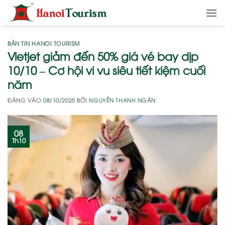
Bỏ
qua
nội
dung
BẢN TIN HANOI TOURISM
Vietjet giảm đến 50% giá vé bay dịp
10/10 – Cơ hội vi vu siêu tiết kiệm cuối
năm
ĐĂNG VÀO
08/10/2025
BỞI
NGUYỄN THANH NGÂN
08
Th10