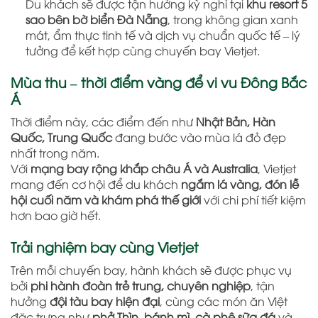
Du khách sẽ được tận hưởng kỳ nghỉ tại
khu resort 5
sao bên bờ biển Đà Nẵng
, trong không gian xanh
mát, ẩm thực tinh tế và dịch vụ chuẩn quốc tế – lý
tưởng để kết hợp cùng chuyến bay Vietjet.
Mùa thu – thời điểm vàng để vi vu Đông Bắc
Á
Thời điểm này, các điểm đến như
Nhật Bản, Hàn
Quốc, Trung Quốc
đang bước vào mùa lá đỏ đẹp
nhất trong năm.
Với
mạng bay rộng khắp châu Á và Australia
, Vietjet
mang đến cơ hội để du khách
ngắm lá vàng, đón lễ
hội cuối năm và khám phá thế giới
với chi phí tiết kiệm
hơn bao giờ hết.
Trải nghiệm bay cùng Vietjet
Trên mỗi chuyến bay, hành khách sẽ được phục vụ
bởi
phi hành đoàn trẻ trung, chuyên nghiệp
, tận
hưởng
đội tàu bay hiện đại
, cùng các món ăn Việt
đặc trưng như
phở Thìn, bánh mì, cà phê sữa đá
và