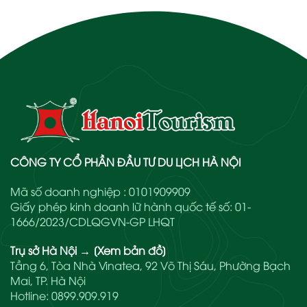
CÔNG TY CỔ PHẦN ĐẦU TƯ DU LỊCH HÀ NỘI
Mã số doanh nghiệp : 0101909909
Giấy phép kinh doanh lữ hành quốc tế số: 01-
1666/2023/CDLQGVN-GP LHQT
Trụ sở Hà Nội
→
[Xem bản đồ]
Tầng 6, Tòa Nhà Vinatea, 92 Võ Thị Sáu, Phường Bạch
Mai, TP. Hà Nội
Hotline:
0899.909.919