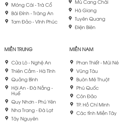
Mù Cang Chải
Móng Cái - Trà Cổ
Hà Giang
Bái Đính - Tràng An
Tuyên Quang
Tam Đảo - Vĩnh Phúc
Điện Biên
MIỀN TRUNG
MIỀN NAM
Cửa Lò - Nghệ An
Phan Thiết - Mũi Né
Thiên Cầm - Hà Tĩnh
Vũng Tàu
Quảng Bình
Buôn Mê Thuột
Hội An - Đà Nẵng -
Phú Quốc
Huế
Côn Đảo
Quy Nhơn - Phú Yên
TP. Hồ Chí Minh
Nha Trang - Đà Lạt
Các tỉnh Miền Tây
Tây Nguyên