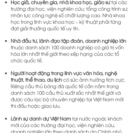
Học giả, chuyên gia, nhà khoa học, giáo sư
tại các
trường đại học, viện nghiên cứu; tổng công trình sư;
nhân lực công nghệ số chất lượng cao. Nhà khoa
học trong lĩnh vực khoa học – kỹ thuật phải từng
đạt giải thưởng quốc tế uy tín.
Nhà đầu tư, lãnh đạo tập đoàn, doanh nghiệp lớn
thuộc danh sách 100 doanh nghiệp có giá trị vốn
hóa lớn nhất thế giới theo xếp hạng của các tổ
chức quốc tế.
Người hoạt động trong lĩnh vực văn hóa, nghệ
thuật, thể thao, du lịch
có sức ảnh hưởng tích cực.
Riêng cầu thủ bóng đá quốc tế cần nằm trong
danh sách 100 cầu thủ xuất sắc nhất thế giới và
được câu lạc bộ chuyên nghiệp tại Việt Nam mời
thi đấu hoặc giao lưu.
Lãnh sự danh dự Việt Nam
tại nước ngoài; khách
mời của các trường đại học, viện nghiên cứu,
doanh nghiệp lớn theo danh sách do Chính phủ