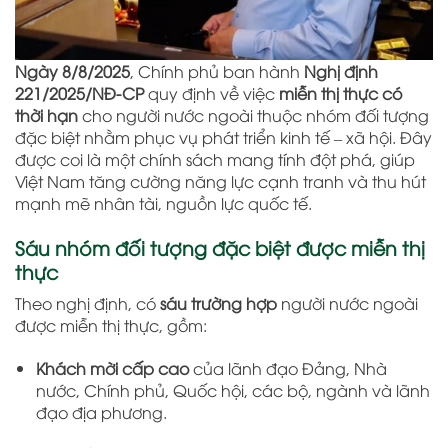
Ngày 8/8/2025
, Chính phủ ban hành
Nghị định
221/2025/NĐ-CP
quy định về việc
miễn thị thực có
thời hạn
cho người nước ngoài thuộc nhóm đối tượng
đặc biệt nhằm phục vụ phát triển kinh tế – xã hội. Đây
được coi là một chính sách mang tính đột phá, giúp
Việt Nam tăng cường năng lực cạnh tranh và thu hút
mạnh mẽ nhân tài, nguồn lực quốc tế.
Sáu nhóm đối tượng đặc biệt được miễn thị
thực
Theo nghị định, có
sáu trường hợp
người nước ngoài
được miễn thị thực, gồm:
Khách mời cấp cao
của lãnh đạo Đảng, Nhà
nước, Chính phủ, Quốc hội, các bộ, ngành và lãnh
đạo địa phương.