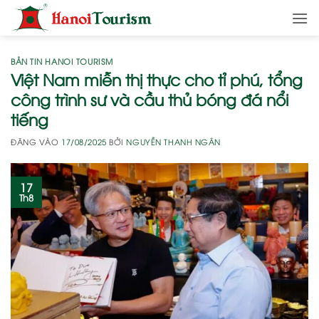
Bỏ
qua
nội
dung
BẢN TIN HANOI TOURISM
Việt Nam miễn thị thực cho tỉ phú, tổng
công trình sư và cầu thủ bóng đá nổi
tiếng
ĐĂNG VÀO
17/08/2025
BỞI
NGUYỄN THANH NGÂN
17
Th8