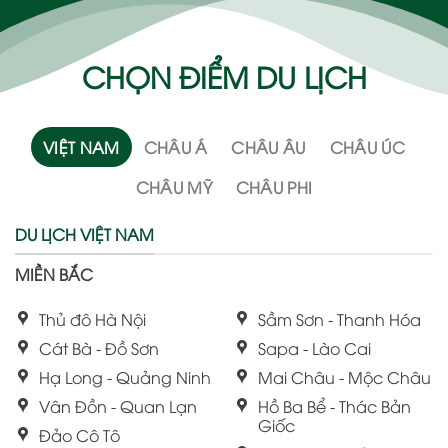
CHỌN ĐIỂM DU LỊCH
VIỆT NAM
CHÂU Á
CHÂU ÂU
CHÂU ÚC
CHÂU MỸ
CHÂU PHI
DU LỊCH VIỆT NAM
MIỀN BẮC
Thủ đô Hà Nội
Sầm Sơn - Thanh Hóa
Cát Bà - Đồ Sơn
Sapa - Lào Cai
Hạ Long - Quảng Ninh
Mai Châu - Mộc Châu
Vân Đồn - Quan Lạn
Hồ Ba Bể - Thác Bản
Giốc
Đảo Cô Tô