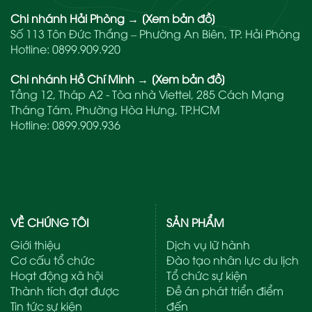
Chi nhánh Hải Phòng
→
[Xem bản đồ]
Số 113 Tôn Đức Thắng – Phường An Biên, TP. Hải Phòng
Hotline:
0899.909.920
Chi nhánh Hồ Chí Minh
→
[Xem bản đồ]
Tầng 12, Tháp A2 - Tòa nhà Viettel, 285 Cách Mạng
Tháng Tám, Phường Hòa Hưng, TP.HCM
Hotline:
0899.909.936
VỀ CHÚNG TÔI
SẢN PHẨM
Giới thiệu
Dịch vụ lữ hành
Cơ cấu tổ chức
Đào tạo nhân lực du lịch
Hoạt động xã hội
Tổ chức sự kiện
Thành tích đạt được
Đề án phát triển điểm
Tin tức sự kiện
đến