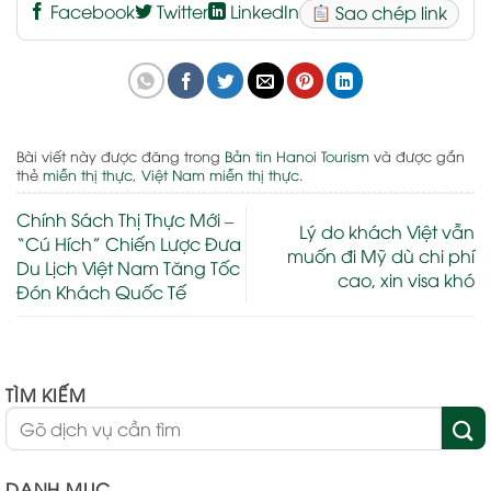
Facebook
Twitter
LinkedIn
Sao chép link
Bài viết này được đăng trong
Bản tin Hanoi Tourism
và được gắn
thẻ
miễn thị thực
,
Việt Nam miễn thị thực
.
Chính Sách Thị Thực Mới –
Lý do khách Việt vẫn
“Cú Hích” Chiến Lược Đưa
muốn đi Mỹ dù chi phí
Du Lịch Việt Nam Tăng Tốc
cao, xin visa khó
Đón Khách Quốc Tế
TÌM KIẾM
DANH MỤC