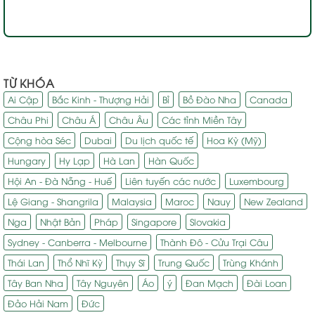
TỪ KHÓA
Ai Cập
Bắc Kinh - Thượng Hải
Bỉ
Bồ Đào Nha
Canada
Châu Phi
Châu Á
Châu Âu
Các tỉnh Miền Tây
Cộng hòa Séc
Dubai
Du lịch quốc tế
Hoa Kỳ (Mỹ)
Hungary
Hy Lạp
Hà Lan
Hàn Quốc
Hội An - Đà Nẵng - Huế
Liên tuyến các nước
Luxembourg
Lệ Giang - Shangrila
Malaysia
Maroc
Nauy
New Zealand
Nga
Nhật Bản
Pháp
Singapore
Slovakia
Sydney - Canberra - Melbourne
Thành Đô - Cửu Trại Câu
Thái Lan
Thổ Nhĩ Kỳ
Thụy Sĩ
Trung Quốc
Trùng Khánh
Tây Ban Nha
Tây Nguyên
Áo
ý
Đan Mạch
Đài Loan
Đảo Hải Nam
Đức