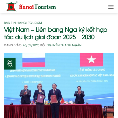
Bỏ
qua
nội
dung
BẢN TIN HANOI TOURISM
Việt Nam – Liên bang Nga ký kết hợp
tác du lịch giai đoạn 2025 – 2030
ĐĂNG VÀO
26/05/2025
BỞI
NGUYỄN THANH NGÂN
26
Th5