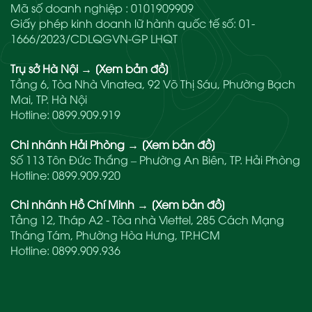
Mã số doanh nghiệp : 0101909909
Giấy phép kinh doanh lữ hành quốc tế số: 01-
1666/2023/CDLQGVN-GP LHQT
Trụ sở Hà Nội
→
[Xem bản đồ]
Tầng 6, Tòa Nhà Vinatea, 92 Võ Thị Sáu, Phường Bạch
Mai, TP. Hà Nội
Hotline:
0899.909.919
Chi nhánh Hải Phòng
→
[Xem bản đồ]
Số 113 Tôn Đức Thắng – Phường An Biên, TP. Hải Phòng
Hotline:
0899.909.920
Chi nhánh Hồ Chí Minh
→
[Xem bản đồ]
Tầng 12, Tháp A2 - Tòa nhà Viettel, 285 Cách Mạng
Tháng Tám, Phường Hòa Hưng, TP.HCM
Hotline:
0899.909.936