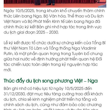
Ngày 10/5/2025, trong khuôn khổ chuyến thăm chính
thức Liên bang Nga, Bộ Văn hóa, Thể thao và Du lịch
Việt Nam và Bộ Phát triển Kinh tế Liên bang Nga đã
chính thức ký kết Bản ghi nhớ hợp tác trong lĩnh vực
du lịch giai đoạn 2025 – 2030.
Lễ ký kết được tổ chức dưới sự chứng kiến của Tổng Bí
thư Việt Nam Tô Lâm và Tổng thống Nga Vladimir
Putin, là một phần quan trọng trong Tuyên bố chung
giữa hai nước về định hướng phát triển quan hệ Đối
tác chiến lược toàn diện trong kỷ nguyên hợp tác
mới.
Thúc đẩy du lịch song phương Việt – Nga
Bản ghi nhớ có hiệu lực từ ngày 10/5/2025 đến
31/12/2030, đặt mục tiêu tăng cường trao đổi khách
du lịch, chia sẻ kinh nghiệm phát triển hạ tầng và
chính sách du lịch, cũng như đảm bảo các chương
trình du lịch an toàn, chất lượng và thuận tiện cho