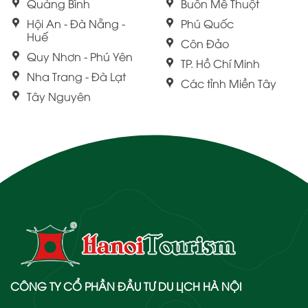
Quảng Bình
Buôn Mê Thuột
Hội An - Đà Nẵng -
Phú Quốc
Huế
Côn Đảo
Quy Nhơn - Phú Yên
TP. Hồ Chí Minh
Nha Trang - Đà Lạt
Các tỉnh Miền Tây
Tây Nguyên
CÔNG TY CỔ PHẦN ĐẦU TƯ DU LỊCH HÀ NỘI