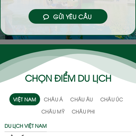
GỬI YÊU CẦU
CHỌN ĐIỂM DU LỊCH
VIỆT NAM
CHÂU Á
CHÂU ÂU
CHÂU ÚC
CHÂU MỸ
CHÂU PHI
DU LỊCH VIỆT NAM