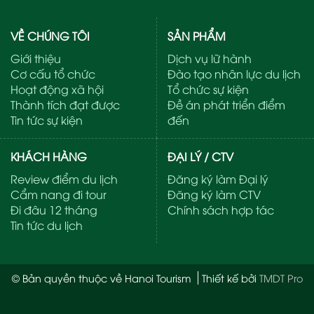
VỀ CHÚNG TÔI
SẢN PHẨM
Giới thiệu
Dịch vụ lữ hành
Cơ cấu tổ chức
Đào tạo nhân lực du lịch
Hoạt động xã hội
Tổ chức sự kiện
Thành tích đạt được
Đề án phát triển điểm
Tin tức sự kiện
đến
KHÁCH HÀNG
ĐẠI LÝ / CTV
Review điểm du lịch
Đăng ký làm Đại lý
Cẩm nang đi tour
Đăng ký làm CTV
Đi đâu 12 tháng
Chính sách hợp tác
Tin tức du lịch
© Bản quyền thuộc về Hanoi Tourism
Thiết kế bởi
TMDT Pro