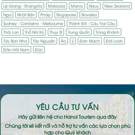
Lệ Giang - Shangrila
Malaysia
Maroc
Nauy
New Zealand
Nga
Nhật Bản
Pháp
Singapore
Slovakia
Sydney - Canberra - Melbourne
Thành Đô - Cửu Trại Câu
Thái Lan
Thổ Nhĩ Kỳ
Thụy Sĩ
Trung Quốc
Trùng Khánh
Tây Ban Nha
Tây Nguyên
Áo
ý
Đan Mạch
Đài Loan
Đảo Hải Nam
Đức
YÊU CẦU TƯ VẤN
Hãy gửi liên hệ cho
Hanoi Tourism
qua đây
Chúng tôi sẽ kết nối và hỗ trợ tư vấn các lựa chọn phù
hợp cho Quý khách