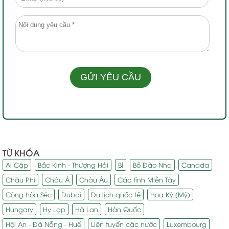
TỪ KHÓA
Ai Cập
Bắc Kinh - Thượng Hải
Bỉ
Bồ Đào Nha
Canada
Châu Phi
Châu Á
Châu Âu
Các tỉnh Miền Tây
Cộng hòa Séc
Dubai
Du lịch quốc tế
Hoa Kỳ (Mỹ)
Hungary
Hy Lạp
Hà Lan
Hàn Quốc
Hội An - Đà Nẵng - Huế
Liên tuyến các nước
Luxembourg