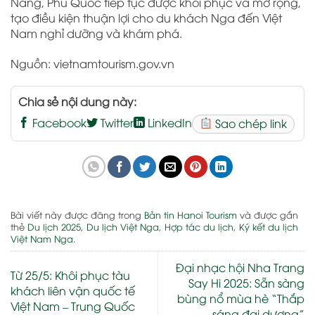
Nẵng, Phú Quốc tiếp tục được khôi phục và mở rộng,
tạo điều kiện thuận lợi cho du khách Nga đến Việt
Nam nghỉ dưỡng và khám phá.
Nguồn: vietnamtourism.gov.vn
Chia sẻ nội dung này:
Facebook
Twitter
LinkedIn
Sao chép link
Bài viết này được đăng trong
Bản tin Hanoi Tourism
và được gắn
thẻ
Du lịch 2025
,
Du lịch Việt Nga
,
Hợp tác du lịch
,
Ký kết du lịch
Việt Nam Nga
.
Đại nhạc hội Nha Trang
Từ 25/5: Khôi phục tàu
Say Hi 2025: Sẵn sàng
khách liên vận quốc tế
bùng nổ mùa hè “Thắp
Việt Nam – Trung Quốc
sáng đại dương”