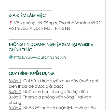
———————————
ĐỊA ĐIỂM LÀM VIỆC
Văn phòng HN: Tầng 6, Tòa nhà Vinatea số 92
Võ Thị Sáu, P. Bạch Mai, TP. Hà Nội
———————————
THÔNG TIN DOANH NGHIỆP XEM TẠI WEBSITE
CHÍNH THỨC
https://www.dulichhanoi.vn
———————————
QUY TRÌNH TUYỂN DỤNG
Bước 1
: Gửi hồ sơ trực tuyến qua đây (hoặc gọi
điện thoại để được giải đáp)
Bước 2
: Nhận lịch hẹn phỏng vấn trực tiếp
Bước 3
: Tham gia phỏng vấn vòng 1 tại văn
phòng
Bước 4
: Nhận kết quả và nhận lịch phỏng vấn