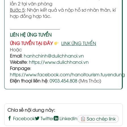
lần 2 tại văn phòng
Bước 5
: Nhận kết quả và nộp hồ sơ nhân thân, kí
hợp đồng hợp tác.
———————————
LIÊN HỆ ỨNG TUYỂN
ỨNG TUYỂN TẠI ĐÂY
LINK ỨNG TUYỂN
Hoặc
Email
:
hanhchinh@dulichhanoi.vn
Website
:
https://www.dulichhanoi.vn
Fanpage
:
https://www.facebook.com/hanoitourism.tuyendung
Điện thoại liên hệ
:
0903.454.808
(Mrs Thảo)
Chia sẻ nội dung này:
Facebook
Twitter
LinkedIn
Sao chép link