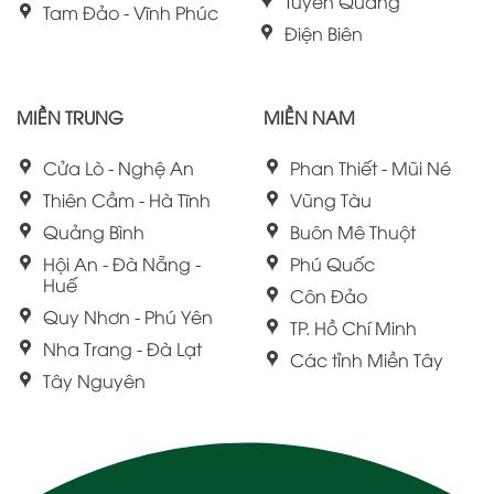
Tuyên Quang
Tam Đảo - Vĩnh Phúc
Điện Biên
MIỀN TRUNG
MIỀN NAM
Cửa Lò - Nghệ An
Phan Thiết - Mũi Né
Thiên Cầm - Hà Tĩnh
Vũng Tàu
Quảng Bình
Buôn Mê Thuột
Hội An - Đà Nẵng -
Phú Quốc
Huế
Côn Đảo
Quy Nhơn - Phú Yên
TP. Hồ Chí Minh
Nha Trang - Đà Lạt
Các tỉnh Miền Tây
Tây Nguyên