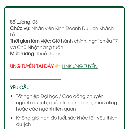
Số Lượng
: 03
Chức vụ
: Nhân viên
Kinh Doanh Du Lịch Khách
Lẻ
Thời gian làm việc
: Giờ hành chính, nghỉ chiều T7
và Chủ Nhật hàng tuần.
Mức lương
: Thoả thuận
ỨNG TUYỂN TẠI ĐÂY
LINK ỨNG TUYỂN
———————————
YÊU CẦU
Tốt nghiệp Đại học / Cao đẳng chuyên
ngành du lịch, quản trị kinh doanh, marketing
hoặc các ngành liên quan
Không giới hạn độ tuổi, sức khỏe tốt, yêu thích
du lịch