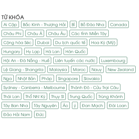
TỪ KHÓA
Ai Cập
Bắc Kinh - Thượng Hải
Bỉ
Bồ Đào Nha
Canada
Châu Phi
Châu Á
Châu Âu
Các tỉnh Miền Tây
Cộng hòa Séc
Dubai
Du lịch quốc tế
Hoa Kỳ (Mỹ)
Hungary
Hy Lạp
Hà Lan
Hàn Quốc
Hội An - Đà Nẵng - Huế
Liên tuyến các nước
Luxembourg
Lệ Giang - Shangrila
Malaysia
Maroc
Nauy
New Zealand
Nga
Nhật Bản
Pháp
Singapore
Slovakia
Sydney - Canberra - Melbourne
Thành Đô - Cửu Trại Câu
Thái Lan
Thổ Nhĩ Kỳ
Thụy Sĩ
Trung Quốc
Trùng Khánh
Tây Ban Nha
Tây Nguyên
Áo
ý
Đan Mạch
Đài Loan
Đảo Hải Nam
Đức