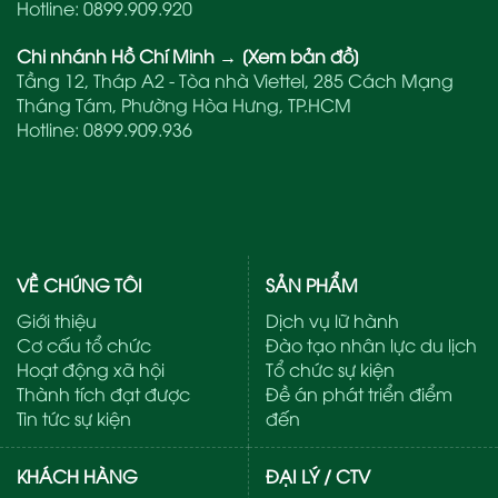
Hotline:
0899.909.920
Chi nhánh Hồ Chí Minh
→
[Xem bản đồ]
Tầng 12, Tháp A2 - Tòa nhà Viettel, 285 Cách Mạng
Tháng Tám, Phường Hòa Hưng, TP.HCM
Hotline:
0899.909.936
VỀ CHÚNG TÔI
SẢN PHẨM
Giới thiệu
Dịch vụ lữ hành
Cơ cấu tổ chức
Đào tạo nhân lực du lịch
Hoạt động xã hội
Tổ chức sự kiện
Thành tích đạt được
Đề án phát triển điểm
Tin tức sự kiện
đến
KHÁCH HÀNG
ĐẠI LÝ / CTV