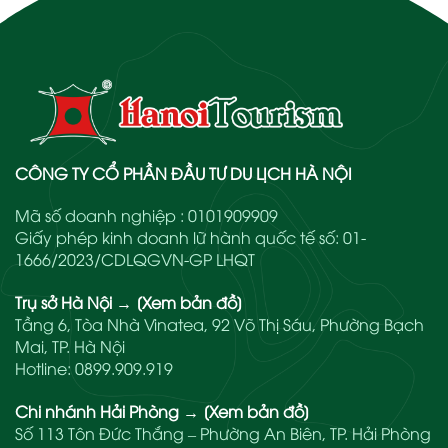
CÔNG TY CỔ PHẦN ĐẦU TƯ DU LỊCH HÀ NỘI
Mã số doanh nghiệp : 0101909909
Giấy phép kinh doanh lữ hành quốc tế số: 01-
1666/2023/CDLQGVN-GP LHQT
Trụ sở Hà Nội
→
[Xem bản đồ]
Tầng 6, Tòa Nhà Vinatea, 92 Võ Thị Sáu, Phường Bạch
Mai, TP. Hà Nội
Hotline:
0899.909.919
Chi nhánh Hải Phòng
→
[Xem bản đồ]
Số 113 Tôn Đức Thắng – Phường An Biên, TP. Hải Phòng