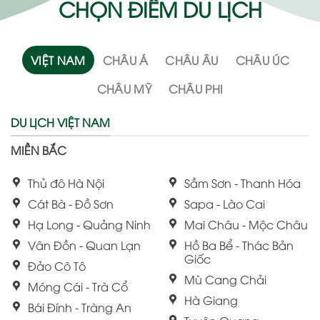
CHỌN ĐIỂM DU LỊCH
VIỆT NAM
CHÂU Á
CHÂU ÂU
CHÂU ÚC
CHÂU MỸ
CHÂU PHI
DU LỊCH VIỆT NAM
MIỀN BẮC
Thủ đô Hà Nội
Sầm Sơn - Thanh Hóa
Cát Bà - Đồ Sơn
Sapa - Lào Cai
Hạ Long - Quảng Ninh
Mai Châu - Mộc Châu
Vân Đồn - Quan Lạn
Hồ Ba Bể - Thác Bản
Giốc
Đảo Cô Tô
Mù Cang Chải
Móng Cái - Trà Cổ
Hà Giang
Bái Đính - Tràng An