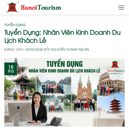
Bỏ
qua
nội
dung
TUYỂN DỤNG
Tuyển Dụng: Nhân Viên Kinh Doanh Du
Lịch Khách Lẻ
ĐĂNG VÀO
18/03/2026
BỞI
NGUYỄN THANH NGÂN
18
Th3