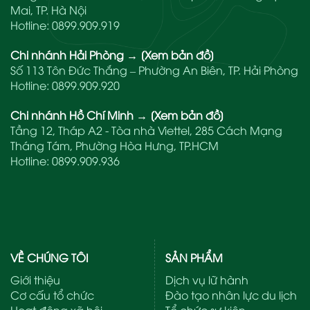
Mai, TP. Hà Nội
Hotline:
0899.909.919
Chi nhánh Hải Phòng
→
[Xem bản đồ]
Số 113 Tôn Đức Thắng – Phường An Biên, TP. Hải Phòng
Hotline:
0899.909.920
Chi nhánh Hồ Chí Minh
→
[Xem bản đồ]
Tầng 12, Tháp A2 - Tòa nhà Viettel, 285 Cách Mạng
Tháng Tám, Phường Hòa Hưng, TP.HCM
Hotline:
0899.909.936
VỀ CHÚNG TÔI
SẢN PHẨM
Giới thiệu
Dịch vụ lữ hành
Cơ cấu tổ chức
Đào tạo nhân lực du lịch
Hoạt động xã hội
Tổ chức sự kiện