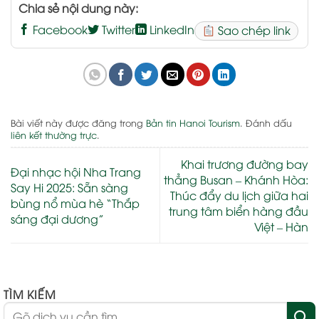
Chia sẻ nội dung này:
Facebook
Twitter
LinkedIn
Sao chép link
Bài viết này được đăng trong
Bản tin Hanoi Tourism
. Đánh dấu
liên kết thường trực
.
Khai trương đường bay
Đại nhạc hội Nha Trang
thẳng Busan – Khánh Hòa:
Say Hi 2025: Sẵn sàng
Thúc đẩy du lịch giữa hai
bùng nổ mùa hè “Thắp
trung tâm biển hàng đầu
sáng đại dương”
Việt – Hàn
TÌM KIẾM