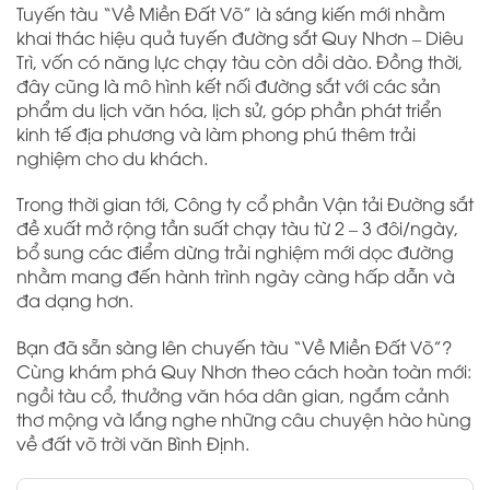
Tuyến tàu “Về Miền Đất Võ” là sáng kiến mới nhằm
khai thác hiệu quả tuyến đường sắt Quy Nhơn – Diêu
Trì, vốn có năng lực chạy tàu còn dồi dào. Đồng thời,
đây cũng là mô hình kết nối đường sắt với các sản
phẩm du lịch văn hóa, lịch sử, góp phần phát triển
kinh tế địa phương và làm phong phú thêm trải
nghiệm cho du khách.
Trong thời gian tới, Công ty cổ phần Vận tải Đường sắt
đề xuất mở rộng tần suất chạy tàu từ 2 – 3 đôi/ngày,
bổ sung các điểm dừng trải nghiệm mới dọc đường
nhằm mang đến hành trình ngày càng hấp dẫn và
đa dạng hơn.
Bạn đã sẵn sàng lên chuyến tàu “Về Miền Đất Võ”?
Cùng khám phá Quy Nhơn theo cách hoàn toàn mới:
ngồi tàu cổ, thưởng văn hóa dân gian, ngắm cảnh
thơ mộng và lắng nghe những câu chuyện hào hùng
về đất võ trời văn Bình Định.