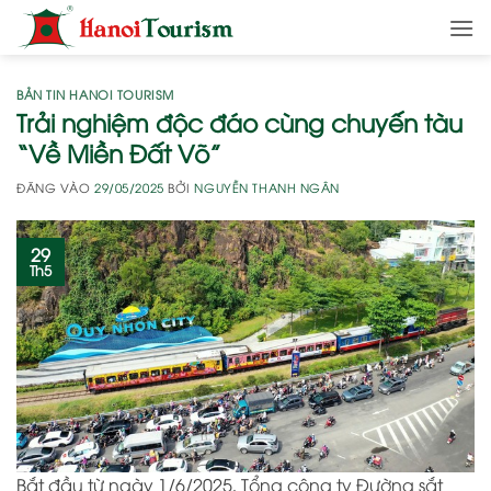
Bỏ
qua
nội
dung
BẢN TIN HANOI TOURISM
Trải nghiệm độc đáo cùng chuyến tàu
“Về Miền Đất Võ”
ĐĂNG VÀO
29/05/2025
BỞI
NGUYỄN THANH NGÂN
29
Th5
Bắt đầu từ ngày 1/6/2025, Tổng công ty Đường sắt