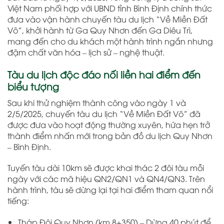
Việt Nam phối hợp với UBND tỉnh Bình Định chính thức
đưa vào vận hành chuyến tàu du lịch “Về Miền Đất
Võ”, khởi hành từ Ga Quy Nhơn đến Ga Diêu Trì,
mang đến cho du khách một hành trình ngắn nhưng
đậm chất văn hóa – lịch sử – nghệ thuật.
Tàu du lịch độc đáo nối liền hai điểm đến
biểu tượng
Sau khi thử nghiệm thành công vào ngày 1 và
2/5/2025, chuyến tàu du lịch “Về Miền Đất Võ” đã
được đưa vào hoạt động thường xuyên, hứa hẹn trở
thành điểm nhấn mới trong bản đồ du lịch Quy Nhơn
– Bình Định.
Tuyến tàu dài 10km sẽ được khai thác 2 đôi tàu mỗi
ngày với các mã hiệu QN2/QN1 và QN4/QN3. Trên
hành trình, tàu sẽ dừng lại tại hai điểm tham quan nổi
tiếng:
Tháp Đôi Quy Nhơn (km 8+350) – Dừng 40 phút để