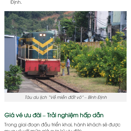
Định.
Tàu du lịch “Về miền đất võ” – Bình Định
Giá vé ưu đãi – Trải nghiệm hấp dẫn
Trong giai đoạn đầu triển khai, hành khách sẽ được
mua vé với mức giá cực kỳ ưu đãi: