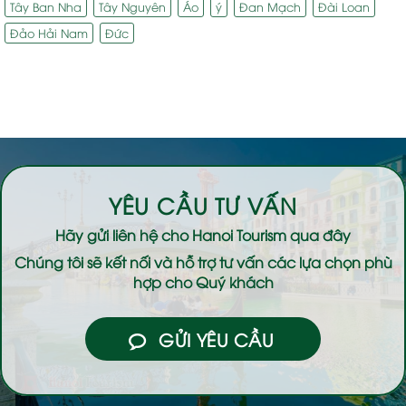
Tây Ban Nha
Tây Nguyên
Áo
ý
Đan Mạch
Đài Loan
Đảo Hải Nam
Đức
YÊU CẦU TƯ VẤN
Hãy gửi liên hệ cho
Hanoi Tourism
qua đây
Chúng tôi sẽ kết nối và hỗ trợ tư vấn các lựa chọn phù
hợp cho Quý khách
GỬI YÊU CẦU