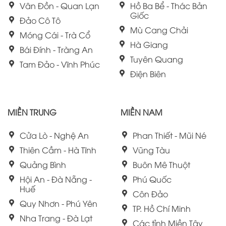
Vân Đồn - Quan Lạn
Hồ Ba Bể - Thác Bản
Giốc
Đảo Cô Tô
Mù Cang Chải
Móng Cái - Trà Cổ
Hà Giang
Bái Đính - Tràng An
Tuyên Quang
Tam Đảo - Vĩnh Phúc
Điện Biên
MIỀN TRUNG
MIỀN NAM
Cửa Lò - Nghệ An
Phan Thiết - Mũi Né
Thiên Cầm - Hà Tĩnh
Vũng Tàu
Quảng Bình
Buôn Mê Thuột
Hội An - Đà Nẵng -
Phú Quốc
Huế
Côn Đảo
Quy Nhơn - Phú Yên
TP. Hồ Chí Minh
Nha Trang - Đà Lạt
Các tỉnh Miền Tây