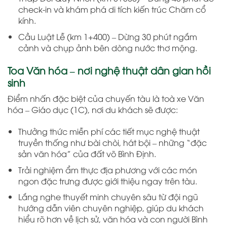
check-in và khám phá di tích kiến trúc Chăm cổ
kính.
Cầu Luật Lễ (km 1+400) – Dừng 30 phút ngắm
cảnh và chụp ảnh bên dòng nước thơ mộng.
Toa Văn hóa – nơi nghệ thuật dân gian hồi
sinh
Điểm nhấn đặc biệt của chuyến tàu là toà xe Văn
hóa – Giáo dục (1C), nơi du khách sẽ được:
Thưởng thức miễn phí các tiết mục nghệ thuật
truyền thống như bài chòi, hát bội – những “đặc
sản văn hóa” của đất võ Bình Định.
Trải nghiệm ẩm thực địa phương với các món
ngon đặc trưng được giới thiệu ngay trên tàu.
Lắng nghe thuyết minh chuyên sâu từ đội ngũ
hướng dẫn viên chuyên nghiệp, giúp du khách
hiểu rõ hơn về lịch sử, văn hóa và con người Bình