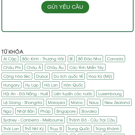
TỪ KHÓA
Ai Cập
Bắc Kinh - Thượng Hải
Bỉ
Bồ Đào Nha
Canada
Châu Phi
Châu Á
Châu Âu
Các tỉnh Miền Tây
Cộng hòa Séc
Dubai
Du lịch quốc tế
Hoa Kỳ (Mỹ)
Hungary
Hy Lạp
Hà Lan
Hàn Quốc
Hội An - Đà Nẵng - Huế
Liên tuyến các nước
Luxembourg
Lệ Giang - Shangrila
Malaysia
Maroc
Nauy
New Zealand
Nga
Nhật Bản
Pháp
Singapore
Slovakia
Sydney - Canberra - Melbourne
Thành Đô - Cửu Trại Câu
Thái Lan
Thổ Nhĩ Kỳ
Thụy Sĩ
Trung Quốc
Trùng Khánh