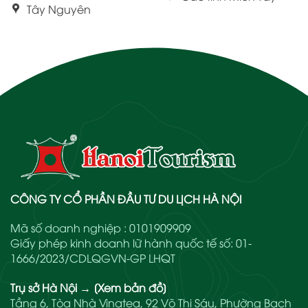
Tây Nguyên
CÔNG TY CỔ PHẦN ĐẦU TƯ DU LỊCH HÀ NỘI
Mã số doanh nghiệp : 0101909909
Giấy phép kinh doanh lữ hành quốc tế số: 01-
1666/2023/CDLQGVN-GP LHQT
Trụ sở Hà Nội
→
[Xem bản đồ]
Tầng 6, Tòa Nhà Vinatea, 92 Võ Thị Sáu, Phường Bạch