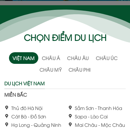
CHỌN ĐIỂM DU LỊCH
VIỆT NAM
CHÂU Á
CHÂU ÂU
CHÂU ÚC
CHÂU MỸ
CHÂU PHI
DU LỊCH VIỆT NAM
MIỀN BẮC
Thủ đô Hà Nội
Sầm Sơn - Thanh Hóa
Cát Bà - Đồ Sơn
Sapa - Lào Cai
Hạ Long - Quảng Ninh
Mai Châu - Mộc Châu