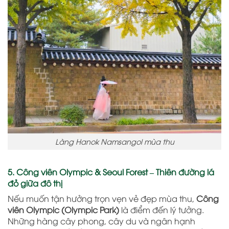
Làng Hanok Namsangol mùa thu
5. Công viên Olympic & Seoul Forest – Thiên đường lá
đỏ giữa đô thị
Nếu muốn tận hưởng trọn vẹn vẻ đẹp mùa thu,
Công
viên Olympic (Olympic Park)
là điểm đến lý tưởng.
Những hàng cây phong, cây du và ngân hạnh