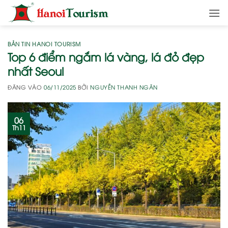
Bỏ
qua
nội
dung
BẢN TIN HANOI TOURISM
Top 6 điểm ngắm lá vàng, lá đỏ đẹp
nhất Seoul
ĐĂNG VÀO
06/11/2025
BỞI
NGUYỄN THANH NGÂN
06
Th11