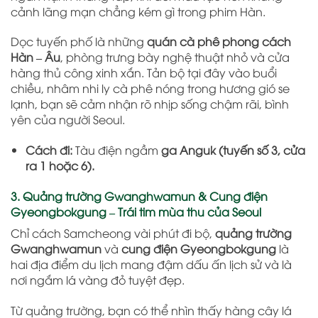
cảnh lãng mạn chẳng kém gì trong phim Hàn.
Dọc tuyến phố là những
quán cà phê phong cách
Hàn – Âu
, phòng trưng bày nghệ thuật nhỏ và cửa
hàng thủ công xinh xắn. Tản bộ tại đây vào buổi
chiều, nhâm nhi ly cà phê nóng trong hương gió se
lạnh, bạn sẽ cảm nhận rõ nhịp sống chậm rãi, bình
yên của người Seoul.
Cách đi:
Tàu điện ngầm
ga Anguk (tuyến số 3, cửa
ra 1 hoặc 6).
3. Quảng trường Gwanghwamun & Cung điện
Gyeongbokgung – Trái tim mùa thu của Seoul
Chỉ cách Samcheong vài phút đi bộ,
quảng trường
Gwanghwamun
và
cung điện Gyeongbokgung
là
hai địa điểm du lịch mang đậm dấu ấn lịch sử và là
nơi ngắm lá vàng đỏ tuyệt đẹp.
Từ quảng trường, bạn có thể nhìn thấy hàng cây lá