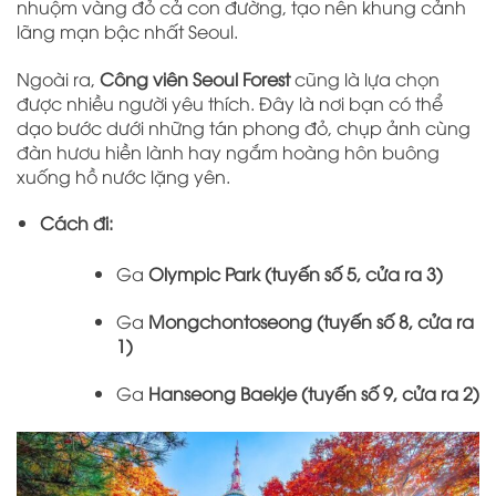
nhuộm vàng đỏ cả con đường, tạo nên khung cảnh
lãng mạn bậc nhất Seoul.
Ngoài ra,
Công viên Seoul Forest
cũng là lựa chọn
được nhiều người yêu thích. Đây là nơi bạn có thể
dạo bước dưới những tán phong đỏ, chụp ảnh cùng
đàn hươu hiền lành hay ngắm hoàng hôn buông
xuống hồ nước lặng yên.
Cách đi:
Ga
Olympic Park (tuyến số 5, cửa ra 3)
Ga
Mongchontoseong (tuyến số 8, cửa ra
1)
Ga
Hanseong Baekje (tuyến số 9, cửa ra 2)