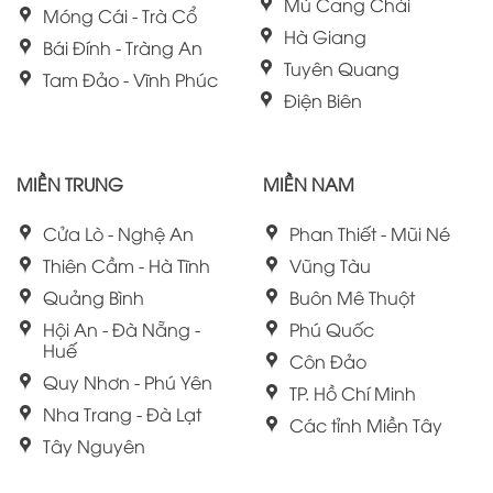
Mù Cang Chải
Móng Cái - Trà Cổ
Hà Giang
Bái Đính - Tràng An
Tuyên Quang
Tam Đảo - Vĩnh Phúc
Điện Biên
MIỀN TRUNG
MIỀN NAM
Cửa Lò - Nghệ An
Phan Thiết - Mũi Né
Thiên Cầm - Hà Tĩnh
Vũng Tàu
Quảng Bình
Buôn Mê Thuột
Hội An - Đà Nẵng -
Phú Quốc
Huế
Côn Đảo
Quy Nhơn - Phú Yên
TP. Hồ Chí Minh
Nha Trang - Đà Lạt
Các tỉnh Miền Tây
Tây Nguyên