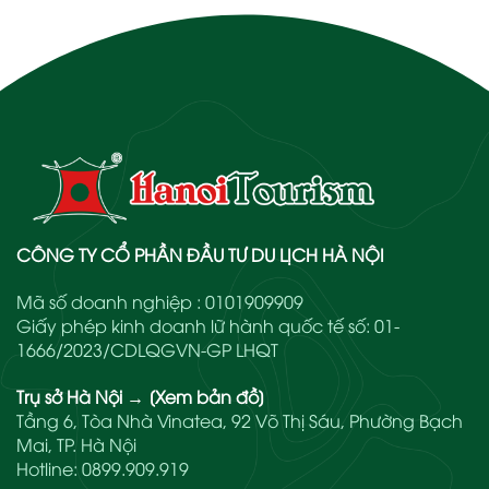
CÔNG TY CỔ PHẦN ĐẦU TƯ DU LỊCH HÀ NỘI
Mã số doanh nghiệp : 0101909909
Giấy phép kinh doanh lữ hành quốc tế số: 01-
1666/2023/CDLQGVN-GP LHQT
Trụ sở Hà Nội
→
[Xem bản đồ]
Tầng 6, Tòa Nhà Vinatea, 92 Võ Thị Sáu, Phường Bạch
Mai, TP. Hà Nội
Hotline:
0899.909.919