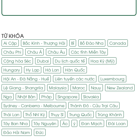
TỪ KHÓA
Ai Cập
Bắc Kinh - Thượng Hải
Bỉ
Bồ Đào Nha
Canada
Châu Phi
Châu Á
Châu Âu
Các tỉnh Miền Tây
Cộng hòa Séc
Dubai
Du lịch quốc tế
Hoa Kỳ (Mỹ)
Hungary
Hy Lạp
Hà Lan
Hàn Quốc
Hội An - Đà Nẵng - Huế
Liên tuyến các nước
Luxembourg
Lệ Giang - Shangrila
Malaysia
Maroc
Nauy
New Zealand
Nga
Nhật Bản
Pháp
Singapore
Slovakia
Sydney - Canberra - Melbourne
Thành Đô - Cửu Trại Câu
Thái Lan
Thổ Nhĩ Kỳ
Thụy Sĩ
Trung Quốc
Trùng Khánh
Tây Ban Nha
Tây Nguyên
Áo
ý
Đan Mạch
Đài Loan
Đảo Hải Nam
Đức