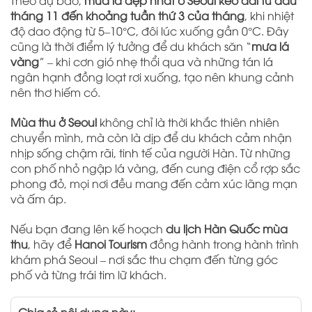
Theo dự báo,
mùa lá đẹp nhất ở Seoul kéo dài từ đầu
tháng 11 đến khoảng tuần thứ 3 của tháng
, khi nhiệt
độ dao động từ 5–10°C, đôi lúc xuống gần 0°C. Đây
cũng là thời điểm lý tưởng để du khách săn “
mưa lá
vàng
” – khi cơn gió nhẹ thổi qua và những tán lá
ngân hạnh đồng loạt rơi xuống, tạo nên khung cảnh
nên thơ hiếm có.
Mùa thu ở Seoul
không chỉ là thời khắc thiên nhiên
chuyển mình, mà còn là dịp để du khách cảm nhận
nhịp sống chậm rãi, tinh tế của người Hàn. Từ những
con phố nhỏ ngập lá vàng, đến cung điện cổ rợp sắc
phong đỏ, mọi nơi đều mang đến cảm xúc lãng mạn
và ấm áp.
Nếu bạn đang lên kế hoạch
du lịch Hàn Quốc mùa
thu
, hãy để
Hanoi Tourism
đồng hành trong hành trình
khám phá Seoul – nơi sắc thu chạm đến từng góc
phố và từng trái tim lữ khách.
Chia sẻ nội dung này: