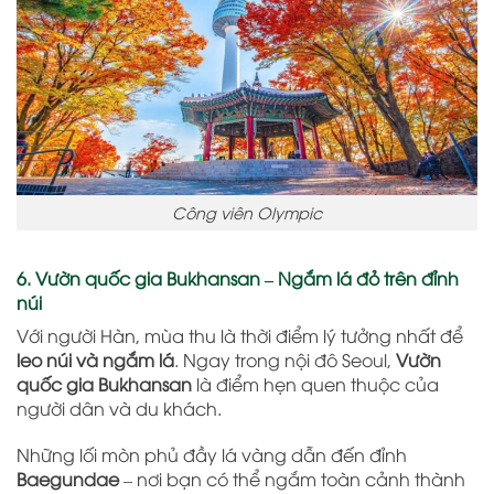
Công viên Olympic
6. Vườn quốc gia Bukhansan – Ngắm lá đỏ trên đỉnh
núi
Với người Hàn, mùa thu là thời điểm lý tưởng nhất để
leo núi và ngắm lá
. Ngay trong nội đô Seoul,
Vườn
quốc gia Bukhansan
là điểm hẹn quen thuộc của
người dân và du khách.
Những lối mòn phủ đầy lá vàng dẫn đến đỉnh
Baegundae
– nơi bạn có thể ngắm toàn cảnh thành