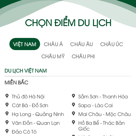
CHỌN ĐIỂM DU LỊCH
VIỆT NAM
CHÂU Á
CHÂU ÂU
CHÂU ÚC
CHÂU MỸ
CHÂU PHI
DU LỊCH VIỆT NAM
MIỀN BẮC
Thủ đô Hà Nội
Sầm Sơn - Thanh Hóa
Cát Bà - Đồ Sơn
Sapa - Lào Cai
Hạ Long - Quảng Ninh
Mai Châu - Mộc Châu
Vân Đồn - Quan Lạn
Hồ Ba Bể - Thác Bản
Giốc
Đảo Cô Tô