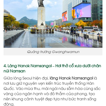
Quảng trường Gwanghwamun
4. Làng Hanok Namsangol – Hơi thở cổ xưa dưới chân
núi Namsan
Giữa lòng Seoul hiện đại,
làng Hanok Namsangol
là
nơi lưu giữ nguyên vẹn kiến trúc truyền thống Hàn
Quốc. Vào mùa thu, mái ngói nâu sẫm hòa cùng sắc
vàng của ngân hạnh và đỏ thẫm của phong, tạo
nên khung cảnh tuyệt đẹp tựa như bức tranh sống
động.