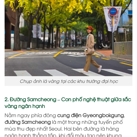
Chụp ảnh lá vàng tại các khu trường đại học
2. Đường Samcheong – Con phố nghệ thuật giữa sắc
vàng ngân hạnh
Nằm ngay phía đông
cung điện Gyeongbokgung
,
đường Samcheong
là một trong những tuyến phố
mùa thu đẹp nhất Seoul. Hai bên đường là hàng
ngân hạnh thẳng tắp, khi đổi màu tạo nên khung