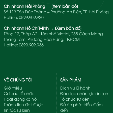
Chi nhánh Hải Phòng
→
[Xem bản đồ]
Số 113 Tôn Đức Thắng – Phường An Biên, TP. Hải Phòng
Hotline:
0899.909.920
Chi nhánh Hồ Chí Minh
→
[Xem bản đồ]
Tầng 12, Tháp A2 - Tòa nhà Viettel, 285 Cách Mạng
Tháng Tám, Phường Hòa Hưng, TP.HCM
Hotline:
0899.909.936
VỀ CHÚNG TÔI
SẢN PHẨM
Giới thiệu
Dịch vụ lữ hành
Cơ cấu tổ chức
Đào tạo nhân lực du lịch
Hoạt động xã hội
Tổ chức sự kiện
Thành tích đạt được
Đề án phát triển điểm
Tin tức sự kiện
đến