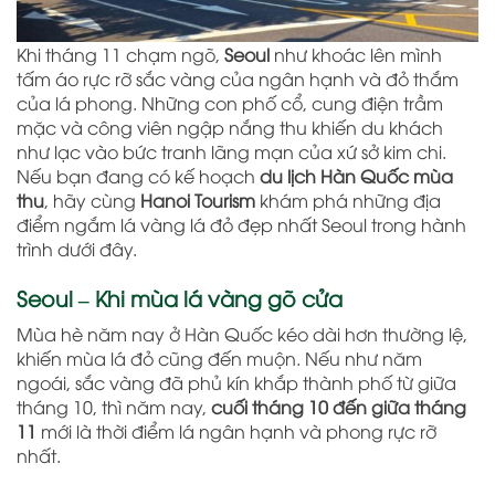
Khi tháng 11 chạm ngõ,
Seoul
như khoác lên mình
tấm áo rực rỡ sắc vàng của ngân hạnh và đỏ thắm
của lá phong. Những con phố cổ, cung điện trầm
mặc và công viên ngập nắng thu khiến du khách
như lạc vào bức tranh lãng mạn của xứ sở kim chi.
Nếu bạn đang có kế hoạch
du lịch Hàn Quốc mùa
thu
, hãy cùng
Hanoi Tourism
khám phá những địa
điểm ngắm lá vàng lá đỏ đẹp nhất Seoul trong hành
trình dưới đây.
Seoul – Khi mùa lá vàng gõ cửa
Mùa hè năm nay ở Hàn Quốc kéo dài hơn thường lệ,
khiến mùa lá đỏ cũng đến muộn. Nếu như năm
ngoái, sắc vàng đã phủ kín khắp thành phố từ giữa
tháng 10, thì năm nay,
cuối tháng 10 đến giữa tháng
11
mới là thời điểm lá ngân hạnh và phong rực rỡ
nhất.