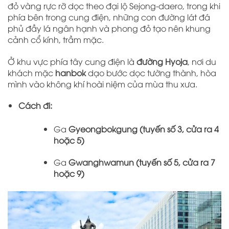
đỏ vàng rực rỡ dọc theo đại lộ Sejong-daero, trong khi
phía bên trong cung điện, những con đường lát đá
phủ đầy lá ngân hạnh và phong đỏ tạo nên khung
cảnh cổ kính, trầm mặc.
Ở khu vực phía tây cung điện là
đường Hyoja
, nơi du
khách mặc
hanbok
dạo bước dọc tường thành, hòa
mình vào không khí hoài niệm của mùa thu xưa.
Cách đi:
Ga
Gyeongbokgung (tuyến số 3, cửa ra 4
hoặc 5)
Ga
Gwanghwamun (tuyến số 5, cửa ra 7
hoặc 9)