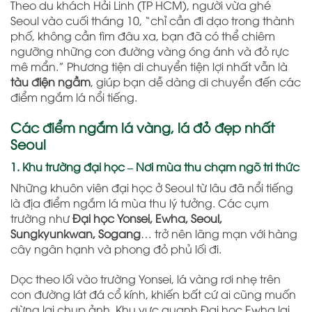
Theo du khách Hải Linh (TP HCM), người vừa ghé
Seoul vào cuối tháng 10, “chỉ cần đi dạo trong thành
phố, không cần tìm đâu xa, bạn đã có thể chiêm
ngưỡng những con đường vàng óng ánh và đỏ rực
mê mẩn.” Phương tiện di chuyển tiện lợi nhất vẫn là
tàu điện ngầm
, giúp bạn dễ dàng di chuyển đến các
điểm ngắm lá nổi tiếng.
Các điểm ngắm lá vàng, lá đỏ đẹp nhất
Seoul
1. Khu trường đại học – Nơi mùa thu chạm ngõ tri thức
Những khuôn viên đại học ở Seoul từ lâu đã nổi tiếng
là địa điểm ngắm lá mùa thu lý tưởng. Các cụm
trường như
Đại học Yonsei, Ewha, Seoul,
Sungkyunkwan, Sogang
… trở nên lãng mạn với hàng
cây ngân hạnh và phong đỏ phủ lối đi.
Dọc theo lối vào trường Yonsei, lá vàng rơi nhẹ trên
con đường lát đá cổ kính, khiến bất cứ ai cũng muốn
dừng lại chụp ảnh. Khu vực quanh Đại học Ewha lại