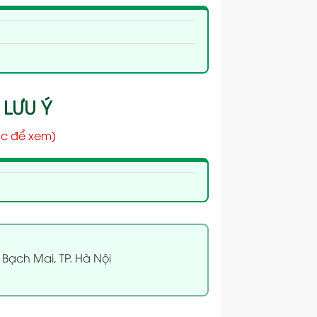
 LƯU Ý
c để xem)
 Bạch Mai, TP. Hà Nội