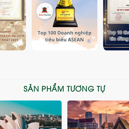
SẢN PHẨM TƯƠNG TỰ
Add
to
wishlist