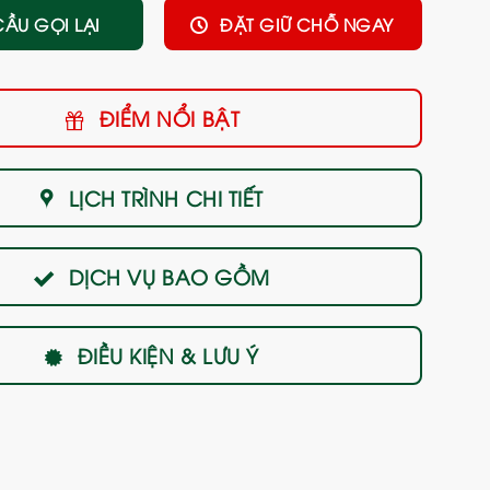
CẦU GỌI LẠI
ĐẶT GIỮ CHỖ NGAY
ĐIỂM NỔI BẬT
LỊCH TRÌNH CHI TIẾT
DỊCH VỤ BAO GỒM
ĐIỀU KIỆN & LƯU Ý