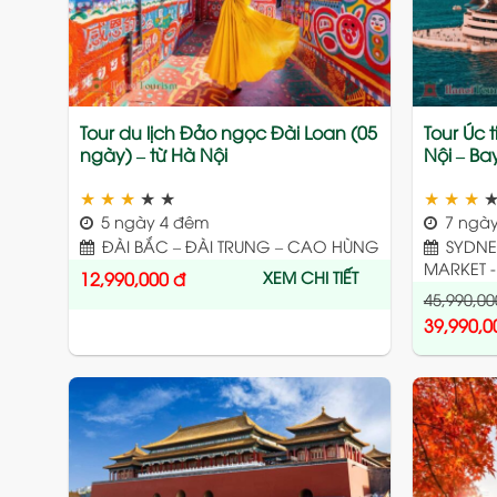
Tour du lịch Đảo ngọc Đài Loan (05
Tour Úc 
ngày) – từ Hà Nội
Nội – Ba
★
★
★
★
★
★
★
★
5 ngày 4 đêm
7 ngày
ĐÀI BẮC – ĐÀI TRUNG – CAO HÙNG
SYDNEY
MARKET -
XEM CHI TIẾT
12,990,000
đ
45,990,00
39,990,0
Add
to
wishlist