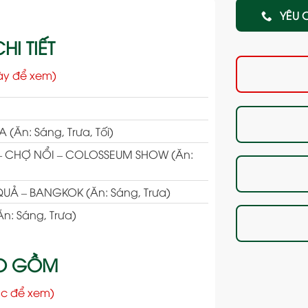
YÊU 
HI TIẾT
ày để xem)
(Ăn: Sáng, Trưa, Tối)
 – CHỢ NỔI – COLOSSEUM SHOW (Ăn:
QUẢ – BANGKOK (Ăn: Sáng, Trưa)
n: Sáng, Trưa)
AO GỒM
c để xem)