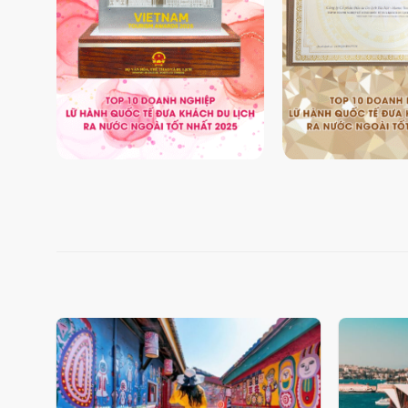
Add
to
wishlist