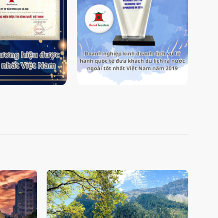
Add
Add
to
to
wishlist
wishlist