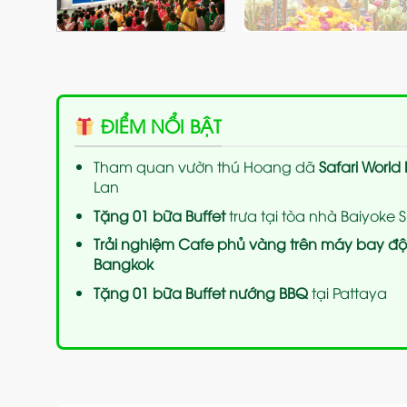
ĐIỂM NỔI BẬT
Tham quan vườn thú Hoang dã
Safari World
Lan
Tặng 01 bữa Buffet
trưa tại tòa nhà Baiyoke 
Trải nghiệm Cafe phủ vàng trên máy bay độc
Bangkok
Tặng 01 bữa Buffet nướng BBQ
tại Pattaya