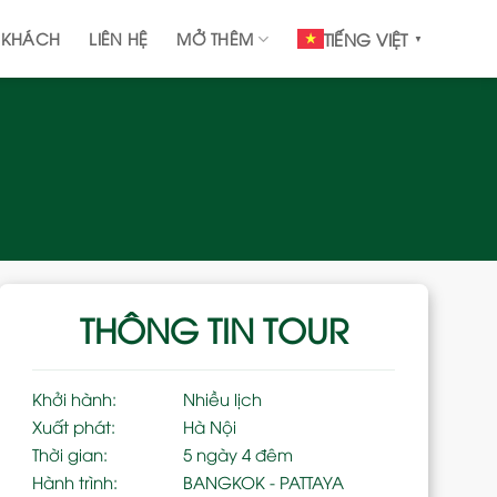
 KHÁCH
LIÊN HỆ
MỞ THÊM
TIẾNG VIỆT
▼
THÔNG TIN TOUR
Khởi hành:
Nhiều lịch
Xuất phát:
Hà Nội
Thời gian:
5 ngày 4 đêm
Hành trình:
BANGKOK - PATTAYA