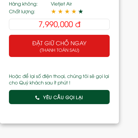
Hàng không:
Vietjet Air
★
★
★
★
★
Chất lượng:
7,990,000
đ
ĐẶT GIỮ CHỖ NGAY
(THANH TOÁN SAU)
Hoặc để lại số điện thoại, chúng tôi sẽ gọi lại
cho Quý khách sau ít phút !
YÊU CẦU GỌI LẠI