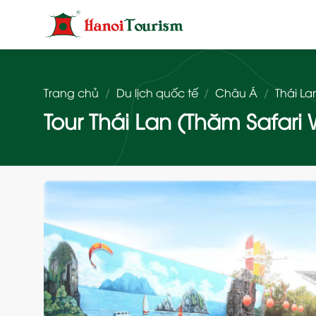
Bỏ
qua
nội
dung
Trang chủ
/
Du lịch quốc tế
/
Châu Á
/
Thái La
Tour Thái Lan (Thăm Safari 