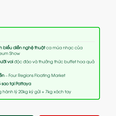
h biểu diễn nghệ thuật
ca múa nhạc của
sseum Show
ưỡi voi
độc đáo và thưởng thức buffet hoa quả
ền
– Four Regions Floating Market
5 sao tại Pattaya
 hành lý 20kg ký gửi + 7kg xách tay