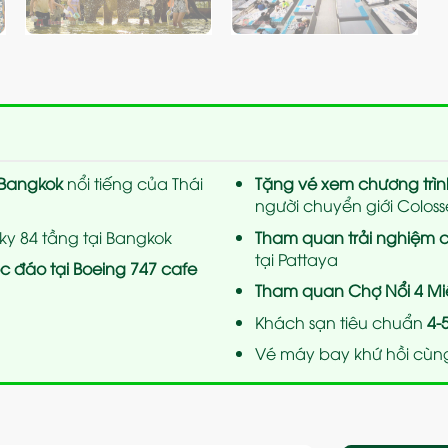
 Bangkok
nổi tiếng của Thái
Tặng vé xem chương trìn
người chuyển giới Colo
Sky 84 tầng tại Bangkok
Tham quan trải nghiệm c
tại Pattaya
 đáo tại Boeing 747 cafe
Tham quan Chợ Nổi 4 Mi
Khách sạn tiêu chuẩn
4-
Vé máy bay khứ hồi cùng