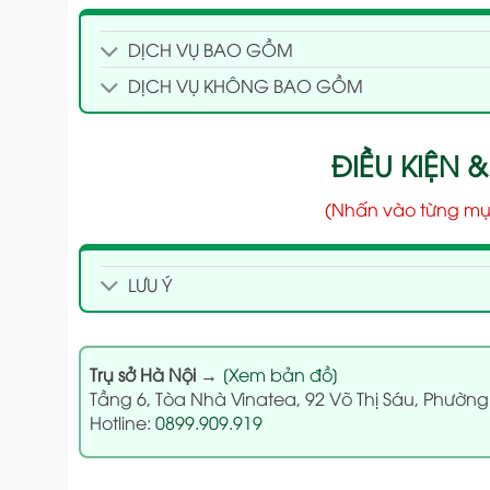
DỊCH VỤ BAO GỒM
DỊCH VỤ KHÔNG BAO GỒM
ĐIỀU KIỆN &
(Nhấn vào từng mụ
LƯU Ý
Trụ sở Hà Nội
→
[Xem bản đồ]
Tầng 6, Tòa Nhà Vinatea, 92 Võ Thị Sáu, Phường
Hotline:
0899.909.919