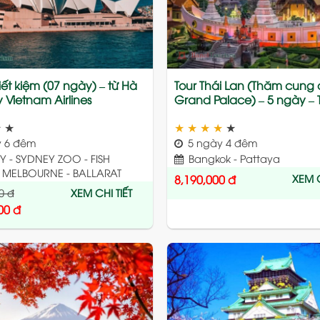
tiết kiệm (07 ngày) – từ Hà
Tour Thái Lan (Thăm cung 
y Vietnam Airlines
Grand Palace) – 5 ngày – 
★
★
★
★
★
★
★
 6 đêm
5 ngày 4 đêm
 - SYDNEY ZOO - FISH
Bangkok - Pattaya
 MELBOURNE - BALLARAT
XEM C
8,190,000
đ
0
đ
XEM CHI TIẾT
00
đ
Add
to
wishlist