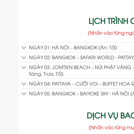
LỊCH TRÌNH C
(Nhấn vào từng ng
NGÀY 01: HÀ NỘI – BANGKOK (Ăn: Tối)
NGÀY 02: BANGKOK – SAFARI WORLD - PATTAYA 
NGÀY 03: JOMTIEN BEACH – NÚI PHẬT VÀNG
Sáng, Trưa, Tối)
NGÀY 04: PATTAYA – CƯỠI VOI – BUFFET HOA 
NGÀY 05: BANGKOK – BAIYOKE SKY - HÀ NỘI (Ă
DỊCH VỤ B
(Nhấn vào từng mụ