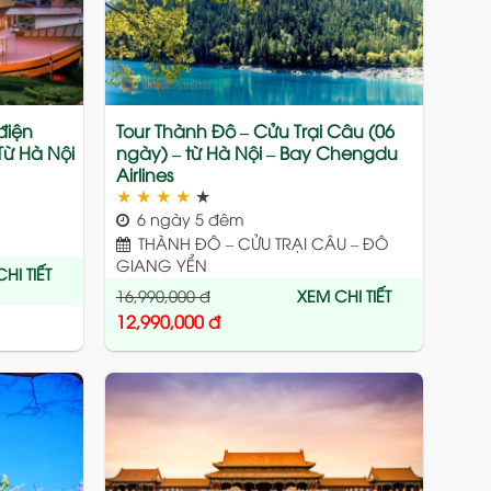
điện
Tour Thành Đô – Cửu Trại Câu (06
Từ Hà Nội
ngày) – từ Hà Nội – Bay Chengdu
Airlines
★
★
★
★
★
6 ngày 5 đêm
THÀNH ĐÔ – CỬU TRẠI CÂU – ĐÔ
GIANG YỂN
HI TIẾT
16,990,000
đ
XEM CHI TIẾT
12,990,000
đ
Add
Add
to
to
wishlist
wishlist