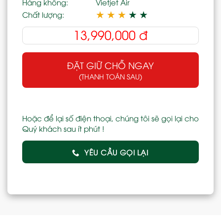
Hàng không:
Vietjet Air
★
★
★
★
★
Chất lượng:
13,990,000
đ
ĐẶT GIỮ CHỖ NGAY
(THANH TOÁN SAU)
Hoặc để lại số điện thoại, chúng tôi sẽ gọi lại cho
Quý khách sau ít phút !
YÊU CẦU GỌI LẠI