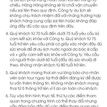
chiếu. Hãng Hàng không sẽ từ chối vận chuyển
nếu sai tên theo quy định, Công ty du lịch sẽ
không chịu trách nhiệm đối với những trường hợp
khách hàng cung cấp sai tên hoặc không đáp
ứng đầy đủ các quy định trên đây.
Quý khách từ 70 tuổi đến dưới 75 tuổi yêu cầu ký
cam kết sức khỏe với Công ty. Quý khách từ 75
tuổi trở lên yêu cầu phải có giấy xác nhận đầy đủ
sức khoẻ để đi du lịch nước ngoài do bác sĩ cấp
và + giấy cam kết sức khỏe với Công ty. Yêu cầu
có người thân dưới 60 tuổi (đầy đủ sức khoẻ) đi
theo. Không nhận khách từ 80 tuổi trở lên.
Quý khách mang thai xin vui lòng báo cho nhân
viên bán tour ngay tại thời điểm đăng ký để được
tư vấn thêm thông tin. Không nhận khách mang
thai từ 5 tháng trở lên vì lí do an toàn cho khách.
Tùy vào tình hình thực tế, thứ tự các điểm tham
quan trong chương trình có thể thay đổi nhưng
vẫn đảm bảo đầy đủ các điểm tham quan như