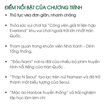
ĐIỂM NỔI BẬT CỦA CHƯƠNG TRÌNH
Thủ tục visa đơn giản, nhanh chóng
T
hỏa sức vui chơi tại “
Công viên giải trí liên hợp
Everland
”
khu vui chơi ngoài trời lớn nhất Hàn
Quốc
.
Tham quan trong
khuôn viên Nhà Xanh – Dinh
Tổng Thống.
“
Đảo Nami
”
nơi ra đời của nhiều bộ phim truyền
hình nổi tiếng của Hàn Quốc .
“
Tháp N Seoul
” tọa lạc trên núi Namsan và đã trở
thành một biểu tượng của Seoul.
“Mặc áo Hanbok truyền thống” và trải nghiệm
lớp học làm kim chi