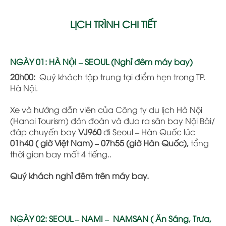
LỊCH TRÌNH CHI TIẾT
NGÀY 01: HÀ NỘI – SEOUL (Nghỉ đêm máy bay)
20h00:
Quý khách tập trung tại điểm hẹn trong TP.
Hà Nội.
Xe và hướng dẫn viên của Công ty du lịch Hà Nội
(Hanoi Tourism) đón đoàn và đưa ra sân bay Nội Bài/
đáp chuyến bay
VJ960
đi Seoul – Hàn Quốc lúc
01h40 ( giờ Việt Nam) – 07h55 (giờ Hàn Quốc),
tổng
thời gian bay mất 4 tiếng..
Quý khách nghỉ đêm trên máy bay.
NGÀY 02: SEOUL – NAMI – NAMSAN ( Ăn Sáng, Trưa,