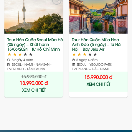
Add
Add
to
to
wishlist
wishlist
Tour Hàn Quốc Seoul Mùa Hè
Tour Hàn Quốc Mùa Hoa
(05 ngày) – Khởi hành
Anh Đào (5 ngày) – từ Hà
15/06/2024 – từ Hồ Chí Minh
Nội – Bay Jeju Air
★
★
★
★
★
★
★
★
★
★
5 ngày 4 đêm
5 ngày 4 đêm
SEOUL - NAMI - NAMSAN -
SEOUL – YEOUIDO PARK –
EVERLAND - TẮM SAUNA
EVERLAND – ĐẢO NAMI
15,990,000
đ
15,990,000
đ
13,990,000
đ
XEM CHI TIẾT
XEM CHI TIẾT