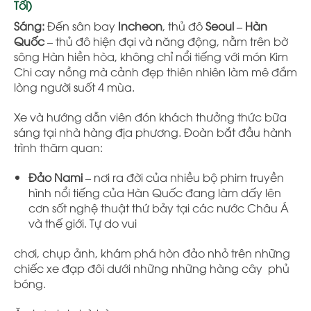
Tối)
Sáng:
Đến sân bay
Incheon
, thủ đô
Seoul – Hàn
Quốc
– thủ đô hiện đại và năng động, nằm trên bờ
sông Hàn hiền hòa, không chỉ nổi tiếng với món Kim
Chi cay nồng mà cảnh đẹp thiên nhiên làm mê đắm
lòng người suốt 4 mùa.
Xe và hướng dẫn viên đón khách thưởng thức bữa
sáng tại nhà hàng địa phương. Đoàn bắt đầu hành
trình thăm quan:
Đảo Nami
– nơi ra đời của nhiều bộ phim truyền
hình nổi tiếng của Hàn Quốc đang làm dấy lên
cơn sốt nghệ thuật thứ bảy tại các nước Châu Á
và thế giới. Tự do vui
chơi, chụp ảnh, khám phá hòn đảo nhỏ trên những
chiếc xe đạp đôi dưới những những hàng cây phủ
bóng.