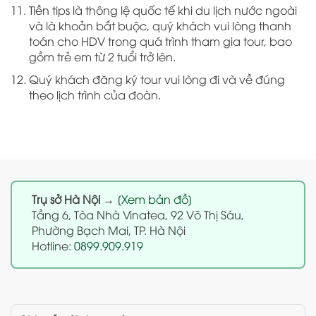
Tiền tips là thông lệ quốc tế khi du lịch nước ngoài
và là khoản bắt buộc, quý khách vui lòng thanh
toán cho HDV trong quá trình tham gia tour, bao
gồm trẻ em từ 2 tuổi trở lên.
Quý khách đăng ký tour vui lòng đi và về đúng
theo lịch trình của đoàn.
Trụ sở Hà Nội
→
[Xem bản đồ]
Tầng 6, Tòa Nhà Vinatea, 92 Võ Thị Sáu,
Phường Bạch Mai, TP. Hà Nội
Hotline:
0899.909.919