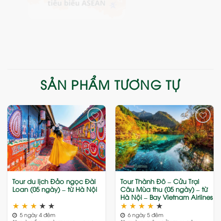
SẢN PHẨM TƯƠNG TỰ
Add
Add
to
to
wishlist
wishlist
Tour du lịch Đảo ngọc Đài
Tour Thành Đô – Cửu Trại
Loan (05 ngày) – từ Hà Nội
Câu Mùa thu (05 ngày) – từ
Hà Nội – Bay Vietnam Airlines
★
★
★
★
★
★
★
★
★
★
5 ngày 4 đêm
6 ngày 5 đêm