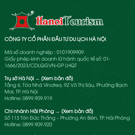
CÔNG TY CỔ PHẦN ĐẦU TƯ DU LỊCH HÀ NỘI
Mã số doanh nghiệp : 0101909909
Giấy phép kinh doanh lữ hành quốc tế số: 01-
1666/2023/CDLQGVN-GP LHQT
Trụ sở Hà Nội
→
[Xem bản đồ]
Tầng 6, Tòa Nhà Vinatea, 92 Võ Thị Sáu, Phường Bạch
Mai, TP. Hà Nội
Hotline:
0899.909.919
Chi nhánh Hải Phòng
→
[Xem bản đồ]
Số 113 Tôn Đức Thắng – Phường An Biên, TP. Hải Phòng
Hotline:
0899.909.920