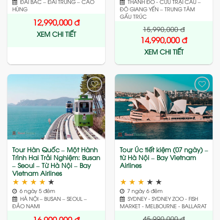
ĐÀI BẮC – ĐÀI TRUNG – CAO
THÀNH ĐÔ - CỬU TRẠI CÂU –
HÙNG
ĐÔ GIANG YẾN – TRUNG TÂM
GẤU TRÚC
12,990,000
đ
15,990,000
đ
XEM CHI TIẾT
14,990,000
đ
XEM CHI TIẾT
Add
Add
to
to
wishlist
wishlist
Tour Hàn Quốc – Một Hành
Tour Úc tiết kiệm (07 ngày) –
Trình Hai Trải Nghiệm: Busan
từ Hà Nội – Bay Vietnam
– Seoul – Từ Hà Nội – Bay
Airlines
Vietnam Airlines
★
★
★
★
★
★
★
★
★
★
6 ngày 5 đêm
7 ngày 6 đêm
HÀ NỘI – BUSAN – SEOUL –
SYDNEY - SYDNEY ZOO - FISH
ĐẢO NAMI
MARKET - MELBOURNE - BALLARAT
45,990,000
đ
16,900,000
đ