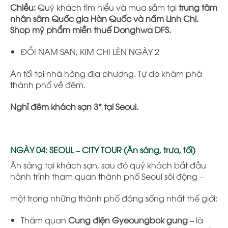
Chiều:
Quý khách tìm hiểu và mua sắm tại
trung tâm
nhân sâm Quốc gia Hàn Quốc và nấm Linh Chi,
Shop mỹ phẩm miễn thuế Donghwa DFS.
ĐỔI NAM SAN, KIM CHI LÊN NGÀY 2
Ăn tối tại nhà hàng địa phương. Tự do khám phá
thành phố về đêm.
Nghỉ đêm khách sạn 3* tại Seoul.
NGÀY 04: SEOUL – CITY TOUR (Ăn sáng, trưa, tối)
Ăn sáng tại khách sạn, sau đó quý khách bắt đầu
hành trình tham quan thành phố Seoul sôi động –
một trong những thành phố đáng sống nhất thế giới
:
Thăm quan
Cung điện Gyeoungbok gung –
là