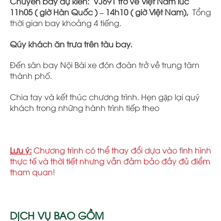
Chuyến bay dự kiến: VJ691 trở về Việt Nam lúc
11h05 ( giờ Hàn Quốc ) – 14h10 ( giờ Việt Nam),
Tổng
thời gian bay khoảng 4 tiếng.
Qúy khách ăn trưa trên tàu bay.
Đến sân bay Nội Bài xe đón đoàn trở về trung tâm
thành phố.
Chia tay và kết thúc chương trình. Hẹn gặp lại quý
khách trong những hành trình tiếp theo
Lưu ý:
Chương trình có thể thay đổi dựa vào tình hình
thực tế và thời tiết nhưng vẫn đảm bảo đầy đủ điểm
tham quan!
DỊCH VỤ BAO GỒM