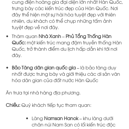
cung điện hoàng gia đại diện lớn nhất Hàn Quốc,
trưng bày các kiến trúc đẹp của Hàn Quốc. Nơi
đây thể hiện một sự hài hòa tuyệt đẹp với thiên
nhiên, du khách có thể chụp những tấm ảnh
tuyệt đẹp về nơi đây.
Thăm quan
Nhà Xanh – Phủ Tổng Thống Hàn
Quốc
:
một kiến trúc mang đậm truyền thống Hàn
Quốc, trở thành điểm du lịch hấp dẫn khi tới nơi
đây.
Bảo Tàng dân gian quốc gia –
là bảo tàng duy
nhất được trưng bày và giới thiệu các di sản văn
hóa dân gian của đất nước Hàn Quốc
Ăn trưa tại nhà hàng địa phương.
Chiều:
Quý khách tiếp tục tham quan:
Làng
Namsan Hanok
–
khu làng dưới
chân núi Nam San có lối kiến trúc độc