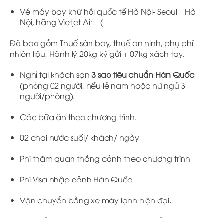
Vé máy bay khứ hồi quốc tế Hà Nội- Seoul – Hà
Nội, hãng Vietjet Air (
Đã bao gồm Thuế sân bay, thuế an ninh, phụ phí
nhiên liệu, Hành lý 20kg ký gửi + 07kg xách tay.
Nghỉ tại khách sạn
3 sao tiêu chuẩn Hàn Quốc
(phòng 02 người, nếu lẻ nam hoặc nữ ngủ 3
người/phòng).
Các bữa ăn theo chương trình.
02 chai nước suối/ khách/ ngày
Phí thăm quan thắng cảnh theo chương trình
Phí Visa nhập cảnh Hàn Quốc
Vận chuyển bằng xe máy lạnh hiện đại.