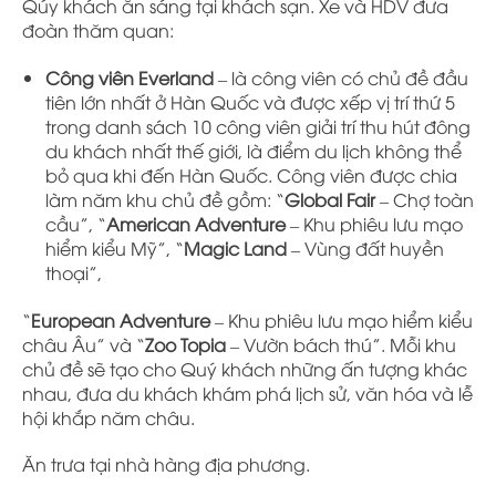
Qúy khách ăn sáng tại khách sạn. Xe và HDV đưa
đoàn thăm quan:
Công viên Everland
–
là công viên có chủ đề đầu
tiên lớn nhất ở Hàn Quốc và được xếp vị trí thứ 5
trong danh sách 10 công viên giải trí thu hút đông
du khách nhất thế giới, là điểm du lịch không thể
bỏ qua khi đến Hàn Quốc. Công viên được chia
làm năm khu chủ đề gồm: “
Global Fair
– Chợ toàn
cầu”, “
American Adventure
– Khu phiêu lưu mạo
hiểm kiểu Mỹ”, “
Magic Land
– Vùng đất huyền
thoại”,
“
European Adventure
– Khu phiêu lưu mạo hiểm kiểu
châu Âu” và “
Zoo Topia
– Vườn bách thú”. Mỗi khu
chủ đề sẽ tạo cho Quý khách những ấn tượng khác
nhau, đưa du khách khám phá lịch sử, văn hóa và lễ
hội khắp năm châu.
Ăn trưa tại nhà hàng địa phương.