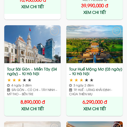
39,990,000
đ
XEM CHI TIẾT
XEM CHI TIẾT
Add
Add
to
to
wishlist
wishlist
Tour Sài Gòn – Miền Tây (04
Tour Huế Mộng Mơ (03 ngày)
ngày) – từ Hà Nội
– từ Hà Nội
★
★
★
★
★
★
★
★
★
★
4 ngày 3 đêm
3 ngày 2 đêm
SÀI GÒN – CỦ CHI – TÂY NINH –
TP. HUẾ - LĂNG KHẢI ĐỊNH -
MỸ THO – BẾN TRE
CHÙA THIÊN MỤ
8,890,000
đ
6,290,000
đ
XEM CHI TIẾT
XEM CHI TIẾT