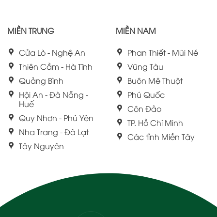
MIỀN TRUNG
MIỀN NAM
Cửa Lò - Nghệ An
Phan Thiết - Mũi Né
Thiên Cầm - Hà Tĩnh
Vũng Tàu
Quảng Bình
Buôn Mê Thuột
Hội An - Đà Nẵng -
Phú Quốc
Huế
Côn Đảo
Quy Nhơn - Phú Yên
TP. Hồ Chí Minh
Nha Trang - Đà Lạt
Các tỉnh Miền Tây
Tây Nguyên