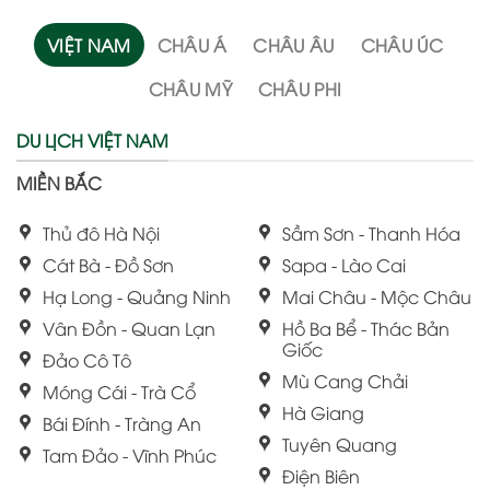
VIỆT NAM
CHÂU Á
CHÂU ÂU
CHÂU ÚC
CHÂU MỸ
CHÂU PHI
DU LỊCH VIỆT NAM
MIỀN BẮC
Thủ đô Hà Nội
Sầm Sơn - Thanh Hóa
Cát Bà - Đồ Sơn
Sapa - Lào Cai
Hạ Long - Quảng Ninh
Mai Châu - Mộc Châu
Vân Đồn - Quan Lạn
Hồ Ba Bể - Thác Bản
Giốc
Đảo Cô Tô
Mù Cang Chải
Móng Cái - Trà Cổ
Hà Giang
Bái Đính - Tràng An
Tuyên Quang
Tam Đảo - Vĩnh Phúc
Điện Biên