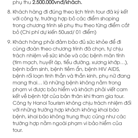
phụ thu
2.500.000vnđ/khách.
Khách hàng đi đúng theo lịch trình tour đã ký kết
với công ty, trường hợp bỏ các điểm shoping
trong chương trình sẽ phụ thu theo từng điểm cắt
bỏ (Chi phí dự kiến 50usd/ 01 điểm)
Khách hàng phải đảm bảo đủ sức khỏe để đi
cùng đoàn theo chương trình đã chọn, tự chịu
trách nhiệm về sức khỏe và các bệnh mãn tính
(tim mạch, huyết áp, tiểu đường, xương khớp…),
bệnh bẩm sinh, bệnh tiềm ẩn, bệnh HIV AIDS,
bệnh rối loạn tinh thần và thần kinh, phụ nữ đang
mang thai… là những bệnh không nằm trong
phạm vi được bảo hiểm và khách phải viết cam
kết về bệnh tật của bản thân khi tham gia tour.
Công ty Hanoi Tourism không chịu trách nhiệm đối
với những trường hợp khách không khai báo
bệnh, khai báo không trung thực cũng như các
trường hợp nằm ngoài phạm vi bảo hiểm của
tou
r.