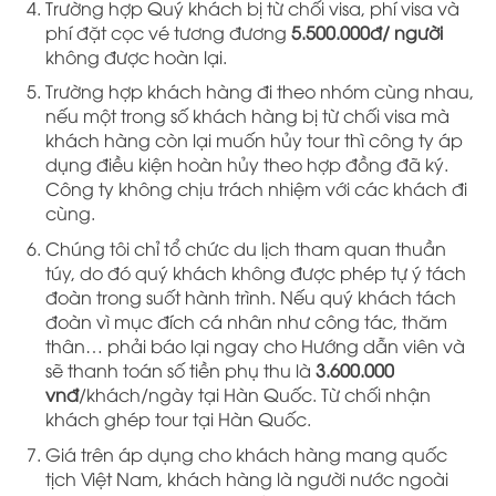
Trường hợp Quý khách bị từ chối visa, phí visa và
phí đặt cọc vé tương đương
5.500.000đ/ người
không được hoàn lại.
Trường hợp khách hàng đi theo nhóm cùng nhau,
nếu một trong số khách hàng bị từ chối visa mà
khách hàng còn lại muốn hủy tour thì công ty áp
dụng điều kiện hoàn hủy theo hợp đồng đã ký.
Công ty không chịu trách nhiệm với các khách đi
cùng.
Chúng tôi chỉ tổ chức du lịch tham quan thuần
túy, do đó quý khách không được phép tự ý tách
đoàn trong suốt hành trình. Nếu quý khách tách
đoàn vì mục đích cá nhân như công tác, thăm
thân… phải báo lại ngay cho Hướng dẫn viên và
sẽ thanh toán số tiền phụ thu là
3.600.000
vnđ
/khách/ngày tại Hàn Quốc. Từ chối nhận
khách ghép tour tại Hàn Quốc.
Giá trên áp dụng cho khách hàng mang quốc
tịch Việt Nam, khách hàng là người nước ngoài