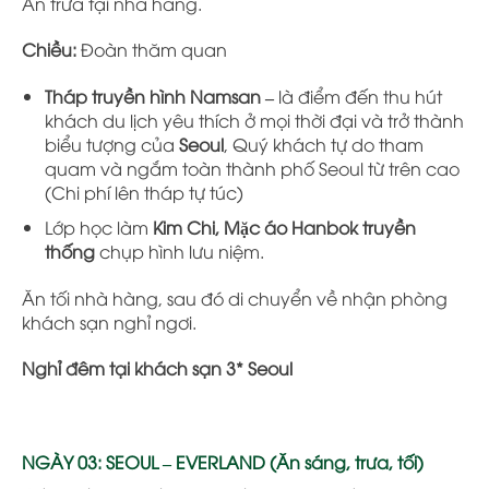
Ăn trưa tại nhà hàng.
Chiều:
Đoàn thăm quan
Tháp truyền hình Namsan
–
là điểm đến thu hút
khách du lịch yêu thích ở mọi thời đại và trở thành
biểu tượng của
Seoul
, Quý khách tự do tham
quam và ngắm toàn thành phố Seoul từ trên cao
(
Chi phí lên tháp tự túc)
Lớp học làm
Kim Chi, Mặc áo Hanbok truyền
thống
chụp hình lưu niệm.
Ăn tối nhà hàng, sau đó di chuyển về nhận phòng
khách sạn nghỉ ngơi.
Nghỉ đêm tại khách sạn 3* Seoul
NGÀY 03: SEOUL – EVERLAND
(Ăn sáng, trưa, tối)