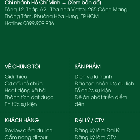
Chi nhánh Hồ Chí Minh
→
[Xem bản đồ]
Tầng 12, Tháp A2 - Tòa nhà Viettel, 285 Cách Mạng
Tháng Tám, Phường Hòa Hưng, TP.HCM
Hotline:
0899.909.936
VỀ CHÚNG TÔI
SẢN PHẨM
Giới thiệu
Dịch vụ lữ hành
Cơ cấu tổ chức
Đào tạo nhân lực du lịch
Hoạt động xã hội
Tổ chức sự kiện
Thành tích đạt được
Đề án phát triển điểm
Tin tức sự kiện
đến
KHÁCH HÀNG
ĐẠI LÝ / CTV
Review điểm du lịch
Đăng ký làm Đại lý
Cẩm nang đi tour
Đăng ký làm CTV