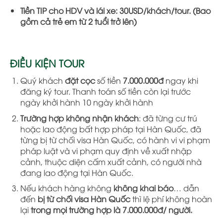
Tiền TIP cho HDV và lái xe: 30USD/khách/tour. (Bao
gồm cả trẻ em từ 2 tuổi trở lên)
ĐIỀU KIỆN TOUR
Quý khách
đặt cọc
số tiền
7.000.000đ
ngay khi
đăng ký tour. Thanh toán số tiền còn lại trước
ngày khởi hành 10 ngày khởi hành
Trường hợp không nhận khách
: đã từng cư trú
hoặc lao động bất hợp pháp tại Hàn Quốc, đã
từng bị từ chối visa Hàn Quốc, có hành vi vi phạm
pháp luật và vi phạm quy định về xuất nhập
cảnh, thuộc diện cấm xuất cảnh, có người nhà
đang lao động tại Hàn Quốc.
Nếu khách hàng không
không khai báo
… dẫn
đến
bị từ chối visa Hàn Quốc
thì lệ phí không hoàn
lại
trong mọi trường hợp là 7.000.000đ/ người.