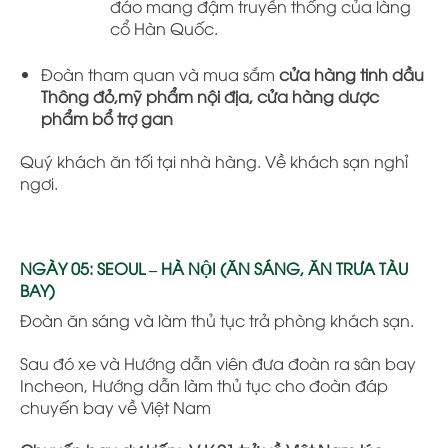
đáo mang đậm truyền thống của làng
cổ Hàn Quốc
.
Đoàn tham quan và mua sắm
cửa hàng tinh dầu
Thông đỏ,mỹ phẩm nội địa, cửa hàng dược
phẩm bổ trợ gan
Quý khách ăn tối tại nhà hàng. Về khách sạn nghỉ
ngơi.
NGÀY 05: SEOUL – HÀ NỘI (ĂN SÁNG, ĂN TRƯA TÀU
BAY)
Đoàn ăn sáng và làm thủ tục trả phòng khách sạn.
Sau đó xe và Hướng dẫn viên đưa đoàn ra sân bay
Incheon, Hướng dẫn làm thủ tục cho đoàn đáp
chuyến bay về Việt Nam