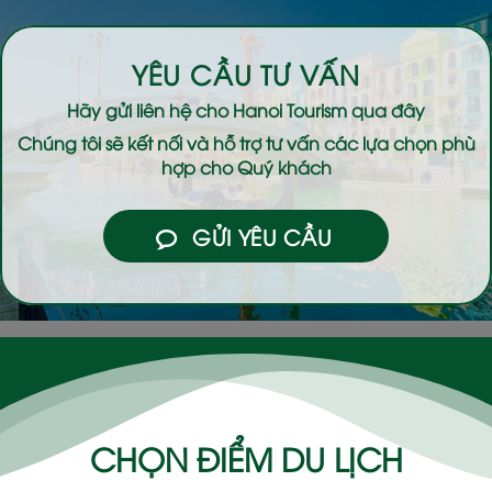
YÊU CẦU TƯ VẤN
Hãy gửi liên hệ cho
Hanoi Tourism
qua đây
Chúng tôi sẽ kết nối và hỗ trợ tư vấn các lựa chọn phù
hợp cho Quý khách
GỬI YÊU CẦU
CHỌN ĐIỂM DU LỊCH