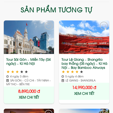
SẢN PHẨM TƯƠNG TỰ
Add
Add
to
to
wishlist
wishlist
Tour Sài Gòn – Miền Tây (04
Tour Lệ Giang – Shangrila
ngày) – từ Hà Nội
bay thẳng (05 ngày) – từ Hà
Nội – Bay Bamboo Airways
★
★
★
★
★
★
★
★
★
★
4 ngày 3 đêm
5 ngày 4 đêm
SÀI GÒN – CỦ CHI – TÂY NINH –
LỆ GIANG - SHANGRILA
MỸ THO – BẾN TRE
14,990,000
đ
8,890,000
đ
XEM CHI TIẾT
XEM CHI TIẾT