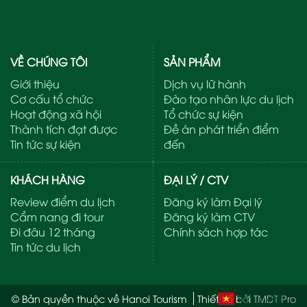
VỀ CHÚNG TÔI
SẢN PHẨM
Giới thiệu
Dịch vụ lữ hành
Cơ cấu tổ chức
Đào tạo nhân lực du lịch
Hoạt động xã hội
Tổ chức sự kiện
Thành tích đạt được
Đề án phát triển điểm
Tin tức sự kiện
đến
KHÁCH HÀNG
ĐẠI LÝ / CTV
Review điểm du lịch
Đăng ký làm Đại lý
Cẩm nang đi tour
Đăng ký làm CTV
Đi đâu 12 tháng
Chính sách hợp tác
Tin tức du lịch
Tiếng Việt
© Bản quyền thuộc về Hanoi Tourism
Thiết kế bởi
TMDT Pro
▼