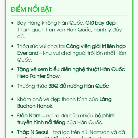
ĐIỂM NỔI BẬT
Bay Hàng không Hàn Quốc,
Giờ bay đẹp
,
Tham quan trọn vẹn Hàn Quốc, hành lý đầy
đủ.
Thỏa sức vui chơi tại
Công viên giải trí liên hợp
Everland
– khu vui chơi ngoài trời lớn nhất Hàn
Quốc.
Tặng vé xem biểu diễn nghệ thuật Hàn Quốc
Hero Painter Show
.
Thưởng thức
BBQ đồ nướng Hàn Quốc
Khám phá vẻ đẹp thanh bình của
Làng
Buchon Hanok
.
Đảo Nami
– nơi ra đời của nhiều
bộ phim
truyền hình nổi tiếng
của Hàn Quốc.
Tháp N Seoul
– tọa lạc trên núi Namsan và đã