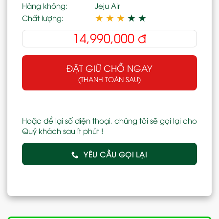
Hàng không:
Jeju Air
★
★
★
★
★
Chất lượng:
14,990,000
đ
ĐẶT GIỮ CHỖ NGAY
(THANH TOÁN SAU)
Hoặc để lại số điện thoại, chúng tôi sẽ gọi lại cho
Quý khách sau ít phút !
YÊU CẦU GỌI LẠI