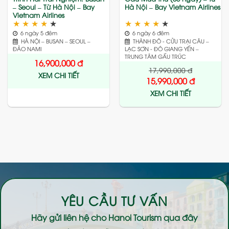
– Seoul – Từ Hà Nội – Bay
Hà Nội – Bay Vietnam Airlines
Vietnam Airlines
★
★
★
★
★
★
★
★
★
★
6 ngày 5 đêm
6 ngày 6 đêm
HÀ NỘI – BUSAN – SEOUL –
THÀNH ĐÔ - CỬU TRẠI CÂU –
ĐẢO NAMI
LẠC SƠN - ĐÔ GIANG YẾN –
TRUNG TÂM GẤU TRÚC
16,900,000
đ
17,990,000
đ
XEM CHI TIẾT
15,990,000
đ
XEM CHI TIẾT
YÊU CẦU TƯ VẤN
Hãy gửi liên hệ cho
Hanoi Tourism
qua đây