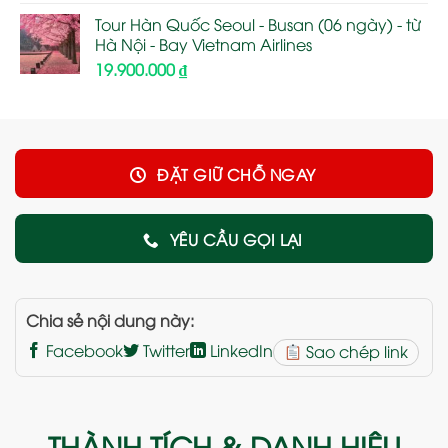
Tour Hàn Quốc Seoul - Busan (06 ngày) - từ
Hà Nội - Bay Vietnam Airlines
19.900.000
₫
ĐẶT GIỮ CHỖ NGAY
YÊU CẦU GỌI LẠI
Chia sẻ nội dung này:
Facebook
Twitter
LinkedIn
Sao chép link
THÀNH TÍCH & DANH HIỆU