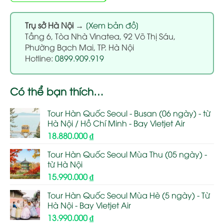
Trụ sở Hà Nội
→
[Xem bản đồ]
Tầng 6, Tòa Nhà Vinatea, 92 Võ Thị Sáu,
Phường Bạch Mai, TP. Hà Nội
Hotline:
0899.909.919
Có thể bạn thích…
Tour Hàn Quốc Seoul - Busan (06 ngày) - từ
Hà Nội / Hồ Chí Minh - Bay Vietjet Air
18.880.000
₫
Tour Hàn Quốc Seoul Mùa Thu (05 ngày) -
từ Hà Nội
15.990.000
₫
Tour Hàn Quốc Seoul Mùa Hè (5 ngày) - Từ
Hà Nội - Bay Vietjet Air
13.990.000
₫