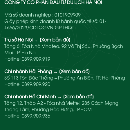
CÔNG TY CỔ PHẦN ĐẦU TƯ DU LỊCH HÀ NỘI
Mã số doanh nghiệp : 0101909909
Giấy phép kinh doanh lữ hành quốc tế số: 01-
1666/2023/CDLQGVN-GP LHQT
Trụ sở Hà Nội
→
[Xem bản đồ]
Tầng 6, Tòa Nhà Vinatea, 92 Võ Thị Sáu, Phường Bạch
Mai, TP. Hà Nội
Hotline:
0899.909.919
Chi nhánh Hải Phòng
→
[Xem bản đồ]
Số 113 Tôn Đức Thắng – Phường An Biên, TP. Hải Phòng
Hotline:
0899.909.920
Chi nhánh Hồ Chí Minh
→
[Xem bản đồ]
Tầng 12, Tháp A2 - Tòa nhà Viettel, 285 Cách Mạng
Tháng Tám, Phường Hòa Hưng, TP.HCM
Hotline:
0899.909.936