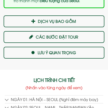
trở thành một
biểu tượng của Seoul
.
DỊCH VỤ BAO GỒM
CÁC BƯỚC ĐẶT TOUR
LƯU Ý QUAN TRỌNG
LỊCH TRÌNH CHI TIẾT
(Nhấn vào từng ngày để xem)
NGÀY 01: HÀ NỘI – SEOUL (Nghỉ đêm máy bay)
NGÀY 02: SEOUL – NAMI – THÁP NAMSAN (Ăn