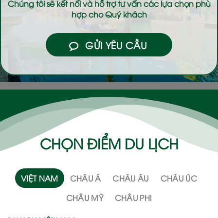
Chúng tôi sẽ kết nối và hỗ trợ tư vấn các lựa chọn phù
hợp cho Quý khách
GỬI YÊU CẦU
CHỌN ĐIỂM DU LỊCH
VIỆT NAM
CHÂU Á
CHÂU ÂU
CHÂU ÚC
CHÂU MỸ
CHÂU PHI