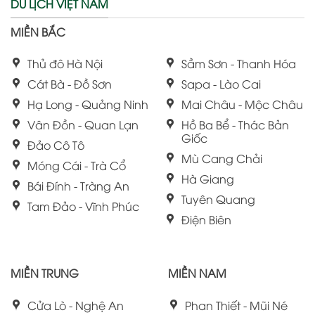
DU LỊCH VIỆT NAM
MIỀN BẮC
Thủ đô Hà Nội
Sầm Sơn - Thanh Hóa
Cát Bà - Đồ Sơn
Sapa - Lào Cai
Hạ Long - Quảng Ninh
Mai Châu - Mộc Châu
Vân Đồn - Quan Lạn
Hồ Ba Bể - Thác Bản
Giốc
Đảo Cô Tô
Mù Cang Chải
Móng Cái - Trà Cổ
Hà Giang
Bái Đính - Tràng An
Tuyên Quang
Tam Đảo - Vĩnh Phúc
Điện Biên
MIỀN TRUNG
MIỀN NAM
Cửa Lò - Nghệ An
Phan Thiết - Mũi Né