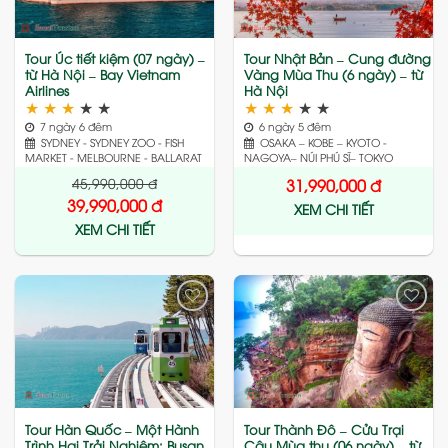
Tour Úc tiết kiệm (07 ngày) –
Tour Nhật Bản – Cung đường
từ Hà Nội – Bay Vietnam
Vàng Mùa Thu (6 ngày) – từ
Airlines
Hà Nội
★
★
★
★
★
★
★
★
★
★
7 ngày 6 đêm
6 ngày 5 đêm
SYDNEY - SYDNEY ZOO - FISH
OSAKA – KOBE – KYOTO -
MARKET - MELBOURNE - BALLARAT
NAGOYA– NÚI PHÚ SĨ– TOKYO
45,990,000
đ
31,990,000
đ
39,990,000
đ
XEM CHI TIẾT
XEM CHI TIẾT
Add
Add
to
to
wishlist
wishlist
Tour Hàn Quốc – Một Hành
Tour Thành Đô – Cửu Trại
Trình Hai Trải Nghiệm: Busan
Câu Mùa thu (06 ngày) – từ