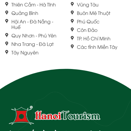
Thiên Cầm - Hà Tĩnh
Vũng Tàu
Quảng Bình
Buôn Mê Thuột
Hội An - Đà Nẵng -
Phú Quốc
Huế
Côn Đảo
Quy Nhơn - Phú Yên
TP. Hồ Chí Minh
Nha Trang - Đà Lạt
Các tỉnh Miền Tây
Tây Nguyên