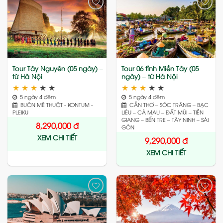
Add
Add
to
to
wishlist
wishlist
Tour Tây Nguyên (05 ngày) –
Tour 06 tỉnh Miền Tây (05
từ Hà Nội
ngày) – từ Hà Nội
★
★
★
★
★
★
★
★
★
★
5 ngày 4 đêm
5 ngày 4 đêm
BUÔN MÊ THUỘT - KONTUM -
CẦN THƠ – SÓC TRĂNG – BẠC
PLEIKU
LIÊU – CÀ MAU – ĐẤT MŨI – TIỀN
GIANG – BẾN TRE – TÂY NINH – SÀI
8,290,000
đ
GÒN
XEM CHI TIẾT
9,290,000
đ
XEM CHI TIẾT
Add
Add
to
to
wishlist
wishlist