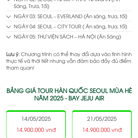
Sáng, Trưa, Tối)
NGÀY 03: SEOUL – EVERLAND (Ăn sáng, trưa, tối)
NGÀY 04: SEOUL – CITY TOUR ( Ăn sáng, trưa, tối)
NGÀY 05: THƯ VIỆN SÁCH – HÀ NỘI (Ăn Sáng)
Lưu ý
: Chương trình có thể thay đổi dựa vào tình hình
thực tế và thời tiết nhưng vẫn đảm bảo đầy đủ điểm
tham quan!
BẢNG GIÁ TOUR HÀN QUỐC SEOUL MÙA HÈ
NĂM 2025 - BAY JEJU AIR
14/05/2025
21/05/2025
14.900.000 vnđ
14.900.000 vnđ