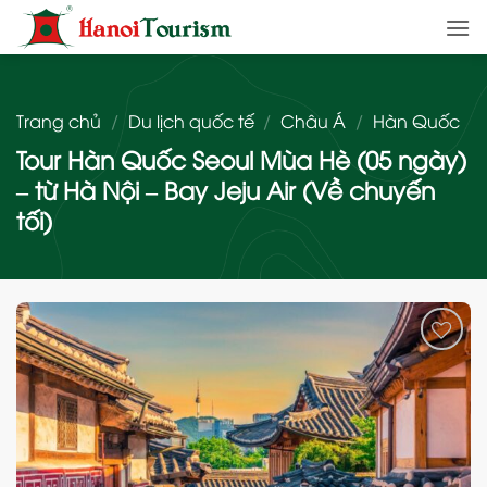
Bỏ
qua
nội
dung
Trang chủ
/
Du lịch quốc tế
/
Châu Á
/
Hàn Quốc
Tour Hàn Quốc Seoul Mùa Hè (05 ngày)
– từ Hà Nội – Bay Jeju Air (Về chuyến
tối)
Add
to
wishlist