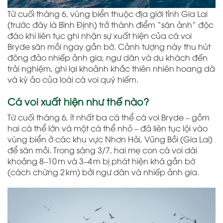
Từ cuối tháng 6, vùng biển thuộc địa giới tỉnh Gia Lai
(trước đây là Bình Định) trở thành điểm “săn ảnh” độc
đáo khi liên tục ghi nhận sự xuất hiện của cá voi
Bryde săn mồi ngay gần bờ. Cảnh tượng này thu hút
đông đảo nhiếp ảnh gia, ngư dân và du khách đến
trải nghiệm, ghi lại khoảnh khắc thiên nhiên hoang dã
và kỳ ảo của loài cá voi quý hiếm.
Cá voi xuất hiện như thế nào?
Từ cuối tháng 6, ít nhất ba cá thể cá voi Bryde – gồm
hai cá thể lớn và một cá thể nhỏ – đã liên tục lội vào
vùng biển ở các khu vực Nhơn Hải, Vũng Bồi (Gia Lai)
để săn mồi. Trong sáng 3/7, hai mẹ con cá voi dài
khoảng 8–10 m và 3–4 m bị phát hiện khá gần bờ
(cách chừng 2 km) bởi ngư dân và nhiếp ảnh gia.