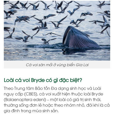
Cá voi săn mồi ở vùng biển Gia Lai
Loài cá voi Bryde có gì đặc biệt?
Theo Trung tâm Bảo tồn Đa dạng sinh học và Loài
nguy cấp (CBES), cá voi xuất hiện thuộc loài Bryde
(Balaenoptera edeni) – một loài có giá trị sinh thái,
thường sống đơn lẻ hoặc theo nhóm nhỏ, đôi khi là cả
gia đình trong mùa sinh sản.