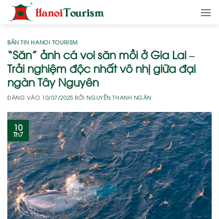
Bỏ
qua
nội
dung
BẢN TIN HANOI TOURISM
“Săn” ảnh cá voi săn mồi ở Gia Lai –
Trải nghiệm độc nhất vô nhị giữa đại
ngàn Tây Nguyên
ĐĂNG VÀO
10/07/2025
BỞI
NGUYỄN THANH NGÂN
10
Th7