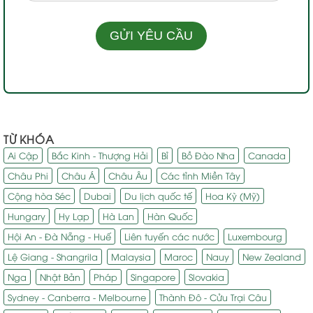
TỪ KHÓA
Ai Cập
Bắc Kinh - Thượng Hải
Bỉ
Bồ Đào Nha
Canada
Châu Phi
Châu Á
Châu Âu
Các tỉnh Miền Tây
Cộng hòa Séc
Dubai
Du lịch quốc tế
Hoa Kỳ (Mỹ)
Hungary
Hy Lạp
Hà Lan
Hàn Quốc
Hội An - Đà Nẵng - Huế
Liên tuyến các nước
Luxembourg
Lệ Giang - Shangrila
Malaysia
Maroc
Nauy
New Zealand
Nga
Nhật Bản
Pháp
Singapore
Slovakia
Sydney - Canberra - Melbourne
Thành Đô - Cửu Trại Câu