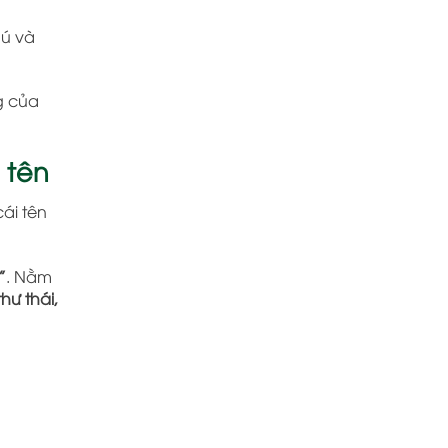
hú và
g của
 tên
ái tên
”
. Nằm
hư thái,