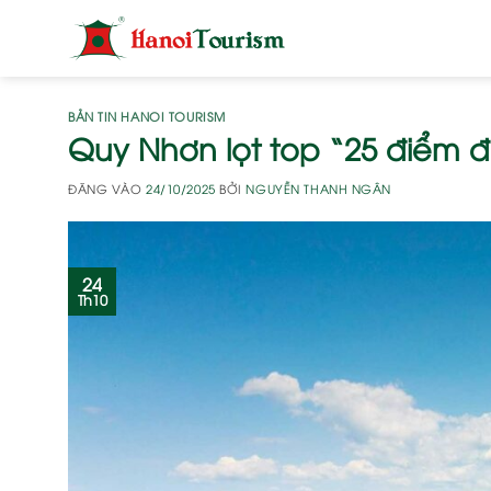
Bỏ
qua
nội
dung
BẢN TIN HANOI TOURISM
Quy Nhơn lọt top “25 điểm đ
ĐĂNG VÀO
24/10/2025
BỞI
NGUYỄN THANH NGÂN
24
Th10