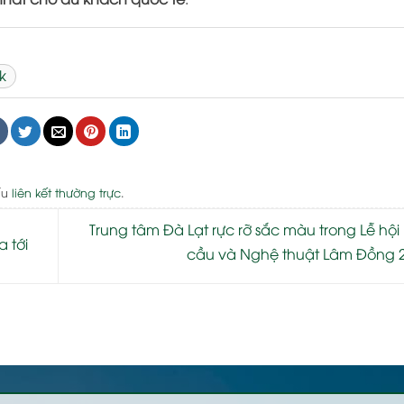
k
ấu
liên kết thường trực
.
Trung tâm Đà Lạt rực rỡ sắc màu trong Lễ hội 
a tới
cầu và Nghệ thuật Lâm Đồng 