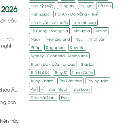
Hoa Kỳ (Mỹ)
Hungary
Hy Lạp
Hà Lan
 2026
Hàn Quốc
Hội An - Đà Nẵng - Huế
toàn cầu
Liên tuyến các nước
Luxembourg
Lệ Giang - Shangrila
Malaysia
Maroc
cho đến
Nauy
New Zealand
Nga
Nhật Bản
 nghỉ
Pháp
Singapore
Slovakia
Sydney - Canberra - Melbourne
Thành Đô - Cửu Trại Câu
Thái Lan
Thổ Nhĩ Kỳ
Thụy Sĩ
Trung Quốc
Trùng Khánh
Tây Ban Nha
Tây Nguyên
Áo
ý
Đan Mạch
Đài Loan
 châu Âu.
Đảo Hải Nam
Đức
ững con
iến trúc