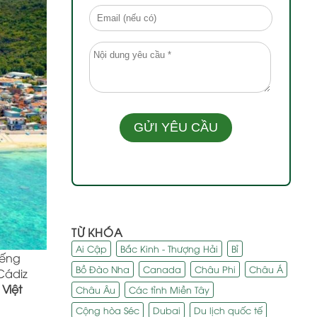
TỪ KHÓA
Ai Cập
Bắc Kinh - Thượng Hải
Bỉ
iếng
Bồ Đào Nha
Canada
Châu Phi
Châu Á
Cádiz
Việt
Châu Âu
Các tỉnh Miền Tây
Cộng hòa Séc
Dubai
Du lịch quốc tế