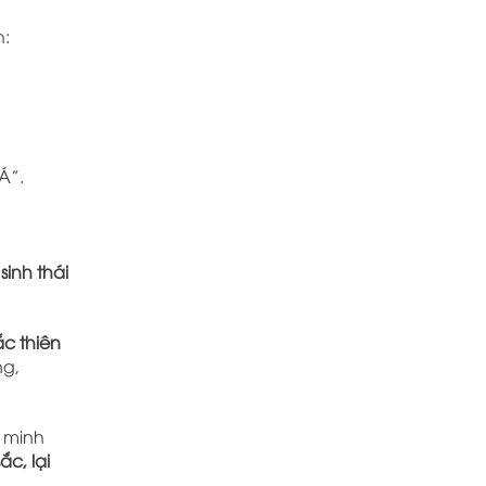
h:
Á”.
sinh thái
c thiên
ng,
 minh
c, lại