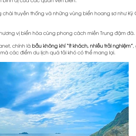
 bình dị của các quán ven biển.
ng chài truyền thống và những vùng biển hoang sơ như Kỳ 
 hương vị biển hòa cùng phong cách miền Trung đậm đà.
anet, chính là
bầu không khí “ít khách, nhiều trải nghiệm”
,
mà các điểm du lịch quá tải khó có thể mang lại.