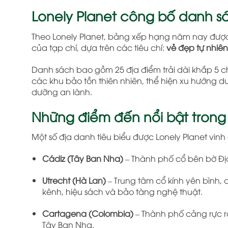
Lonely Planet công bố danh s
Theo Lonely Planet, bảng xếp hạng năm nay được 
của tạp chí, dựa trên các tiêu chí:
vẻ đẹp tự nhiên
Danh sách bao gồm 25 địa điểm trải dài khắp 5 ch
các khu bảo tồn thiên nhiên, thể hiện xu hướng d
dưỡng an lành.
Những điểm đến nổi bật trong
Một số địa danh tiêu biểu được Lonely Planet vin
Cádiz (Tây Ban Nha)
– Thành phố cổ bên bờ Địa 
Utrecht (Hà Lan)
– Trung tâm cổ kính yên bình,
kênh, hiệu sách và bảo tàng nghệ thuật.
Cartagena (Colombia)
– Thành phố cảng rực r
Tây Ban Nha.