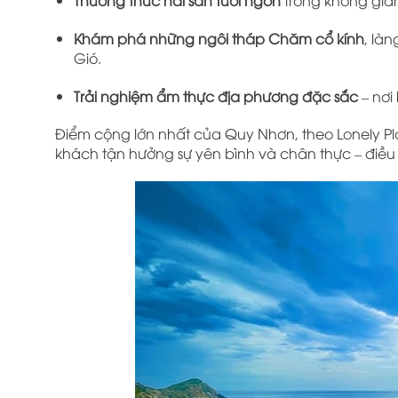
Thưởng thức hải sản tươi ngon
trong không gian
Khám phá những ngôi tháp Chăm cổ kính
, là
Gió.
Trải nghiệm ẩm thực địa phương đặc sắc
– nơi
Điểm cộng lớn nhất của Quy Nhơn, theo Lonely Pl
khách tận hưởng sự yên bình và chân thực – điều 