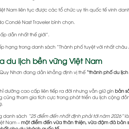
t Nam liên tục được các tổ chức uy tín quốc tế vinh dan
 do Condé Nast Traveler bình chọn.
p dẫn nhất thế giới”.
xếp hạng trong danh sách “Thành phố tuyệt vời nhất châu 
a du lịch bền vững Việt Nam
g, Quy Nhơn đang dần khẳng định vị thế
“thành phố du lịch 
ỉ dưỡng cao cấp liên tiếp ra đời nhưng vẫn giữ gìn
bản sắ
cũng tham gia tích cực trong phát triển du lịch cộng đồ
g.
ng danh sách
“25 điểm đến nhất định phải tới năm 2026”
là
iệt Nam –
một điểm đến vừa thân thiện, vừa đậm đà bản sắ
nhất cho du khách quốc tế
.