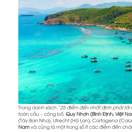
Trong danh sách
“25 điểm đến nhất định phải tới
toàn cầu – công bố,
Quy Nhơn (Bình Định, Việt N
(Tây Ban Nha), Utrecht (Hà Lan), Cartagena (Colo
Nam
và cũng là một trong số ít các điểm đến ch