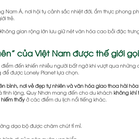
g Nam Á, nơi hội tụ cảnh sắc nhiệt đới, ẩm thực phong p
ới trẻ.
Không gian rộng lớn lưu giữ nét văn hóa cao bồi đặc trưn
ên” của Việt Nam được thế giới gọi
 điểm đến khiến nhiều người bất ngờ khi vượt qua những c
để được Lonely Planet lựa chọn.
n bình, nơi vẻ đẹp tự nhiên và văn hóa giao thoa hài hòa
á tĩnh lặng, Quy Nhơn mang đến cho du khách
không khí t
 hiếm thấy
ở các điểm du lịch nổi tiếng khác.
ường dạo bộ được chăm chút tỉ mỉ.