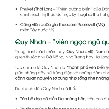
Phuket (Thái Lan)
– “Thiên đường biển” của Đôn
chính sách thị thực du mục kỹ thuật số thu hút gi
Công viên quốc gia Theodore Roosevelt (Mỹ)
– 
miền Tây nước Mỹ.
Quy Nhơn – “viên ngọc ngủ qu
Trong danh sách năm nay,
Quy Nhơn, Việt Nam
là
quen thuộc như Đà Nẵng, Nha Trang hay Hạ Long 
Tạp chí mô tả Quy Nhơn là
“thành phố ven biển yê
giữa những dãy núi trùng điệp và những đầm ph
cảnh quan nguyên sơ cùng nhịp sống nhẹ nhàng
Du khách đến Quy Nhơn có thể:
Tản bộ dọc bờ biển lúc hoàng hôn
, trên con đ