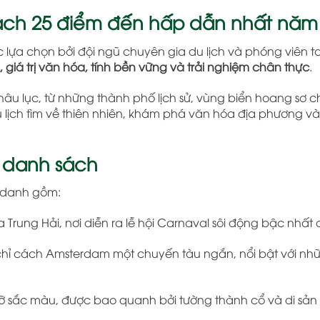
ách 25 điểm đến hấp dẫn nhất năm
lựa chọn bởi đội ngũ chuyên gia du lịch và phóng viên 
, giá trị văn hóa, tính bền vững và trải nghiệm chân thực
.
âu lục, từ những thành phố lịch sử, vùng biển hoang sơ 
u lịch tìm về thiên nhiên, khám phá văn hóa địa phương và
 danh sách
h danh gồm:
Trung Hải, nơi diễn ra lễ hội Carnaval sôi động bậc nhất
 chỉ cách Amsterdam một chuyến tàu ngắn, nổi bật với nh
ỡ sắc màu, được bao quanh bởi tường thành cổ và di sản k