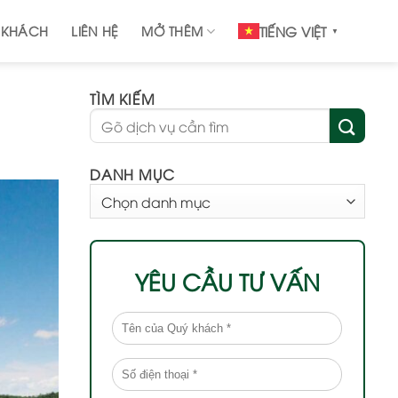
 KHÁCH
LIÊN HỆ
MỞ THÊM
TIẾNG VIỆT
▼
TÌM KIẾM
DANH MỤC
DANH
MỤC
YÊU CẦU TƯ VẤN