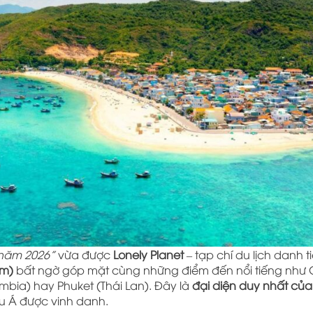
 năm 2026”
vừa được
Lonely Planet
– tạp chí du lịch danh t
am)
bất ngờ góp mặt cùng những điểm đến nổi tiếng như 
mbia) hay Phuket (Thái Lan). Đây là
đại diện duy nhất của 
âu Á được vinh danh.