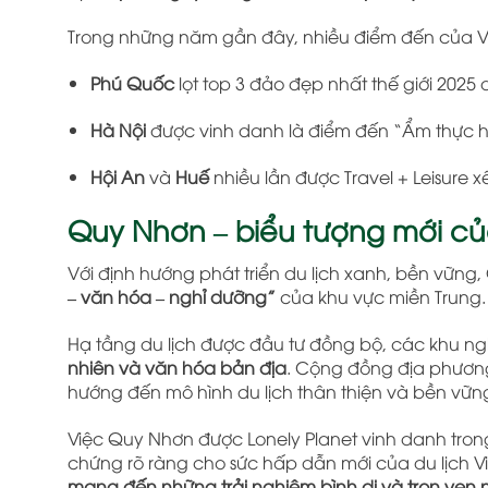
Trong những năm gần đây, nhiều điểm đến của Việ
Phú Quốc
lọt top 3 đảo đẹp nhất thế giới 2025
Hà Nội
được vinh danh là điểm đến “Ẩm thực hấ
Hội An
và
Huế
nhiều lần được Travel + Leisure 
Quy Nhơn – biểu tượng mới củ
Với định hướng phát triển du lịch xanh, bền vữn
– văn hóa – nghỉ dưỡng”
của khu vực miền Trung.
Hạ tầng du lịch được đầu tư đồng bộ, các khu ngh
nhiên và văn hóa bản địa
. Cộng đồng địa phương 
hướng đến mô hình du lịch thân thiện và bền vữn
Việc Quy Nhơn được Lonely Planet vinh danh tro
chứng rõ ràng cho sức hấp dẫn mới của du lịch V
mang đến những trải nghiệm bình dị và trọn vẹn 