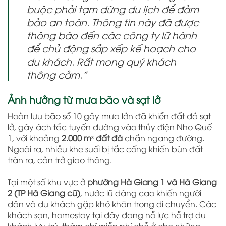
buộc phải tạm dừng du lịch để đảm
bảo an toàn. Thông tin này đã được
thông báo đến các công ty lữ hành
để chủ động sắp xếp kế hoạch cho
du khách. Rất mong quý khách
thông cảm.”
Ảnh hưởng từ mưa bão và sạt lở
Hoàn lưu bão số 10 gây mưa lớn đã khiến đất đá sạt
lở, gây ách tắc tuyến đường vào thủy điện Nho Quế
1, với khoảng
2.000 m³ đất đá
chắn ngang đường.
Ngoài ra, nhiều khe suối bị tắc cống khiến bùn đất
tràn ra, cản trở giao thông.
Tại một số khu vực ở
phường Hà Giang 1 và Hà Giang
2 (TP Hà Giang cũ)
, nước lũ dâng cao khiến người
dân và du khách gặp khó khăn trong di chuyển. Các
khách sạn, homestay tại đây đang nỗ lực hỗ trợ du