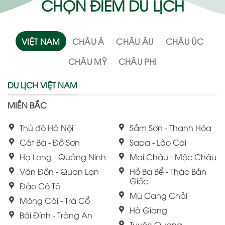
CHỌN ĐIỂM DU LỊCH
VIỆT NAM
CHÂU Á
CHÂU ÂU
CHÂU ÚC
CHÂU MỸ
CHÂU PHI
DU LỊCH VIỆT NAM
MIỀN BẮC
Thủ đô Hà Nội
Sầm Sơn - Thanh Hóa
Cát Bà - Đồ Sơn
Sapa - Lào Cai
Hạ Long - Quảng Ninh
Mai Châu - Mộc Châu
Vân Đồn - Quan Lạn
Hồ Ba Bể - Thác Bản
Giốc
Đảo Cô Tô
Mù Cang Chải
Móng Cái - Trà Cổ
Hà Giang
Bái Đính - Tràng An
Tuyên Quang