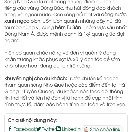
Sông Nho Quế là một trong những điểm du lịch nổi
tiếng của vùng Đông Bắc, thu hút đông đảo khách
trong và ngoài nước. Con sông nổi bật với
dòng nước
xanh ngọc bích
, uốn lượn quanh những dãy núi đá
tai mèo hùng vĩ, cùng
hẻm Tu Sản
– hẻm vực sâu nhất
Đông Nam Á, được mệnh danh là “kỳ quan giữa đại
ngàn”.
Hiện cơ quan chức năng và đơn vị quản lý đang
khẩn trương khắc phục sạt lở, xử lý ách tắc để sớm
khôi phục hoạt động du lịch trên sông.
Khuyến nghị cho du khách:
Trước khi lên kế hoạch
tham quan sông Nho Quế hoặc các điểm đến tại Hà
Giang – Tuyên Quang, du khách nên theo dõi thông
tin thời tiết và liên hệ đơn vị lữ hành để cập nhật tình
hình thực tế, đảm bảo hành trình an toàn và trọn vẹn.
Chia sẻ nội dung này:
Facebook
Twitter
LinkedIn
Sao chép link