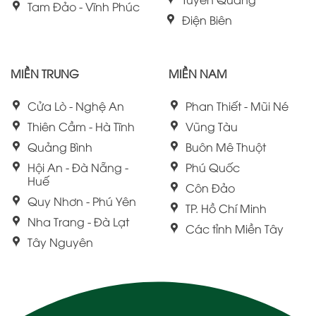
Tam Đảo - Vĩnh Phúc
Điện Biên
MIỀN TRUNG
MIỀN NAM
Cửa Lò - Nghệ An
Phan Thiết - Mũi Né
Thiên Cầm - Hà Tĩnh
Vũng Tàu
Quảng Bình
Buôn Mê Thuột
Hội An - Đà Nẵng -
Phú Quốc
Huế
Côn Đảo
Quy Nhơn - Phú Yên
TP. Hồ Chí Minh
Nha Trang - Đà Lạt
Các tỉnh Miền Tây
Tây Nguyên