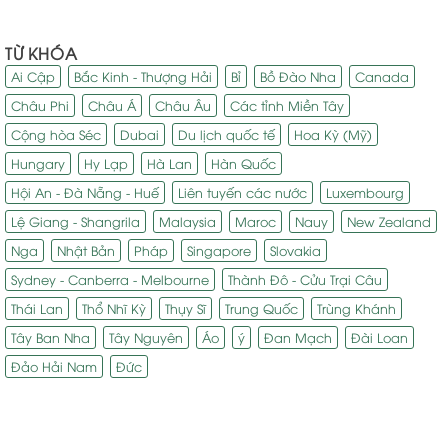
TỪ KHÓA
Ai Cập
Bắc Kinh - Thượng Hải
Bỉ
Bồ Đào Nha
Canada
Châu Phi
Châu Á
Châu Âu
Các tỉnh Miền Tây
Cộng hòa Séc
Dubai
Du lịch quốc tế
Hoa Kỳ (Mỹ)
Hungary
Hy Lạp
Hà Lan
Hàn Quốc
Hội An - Đà Nẵng - Huế
Liên tuyến các nước
Luxembourg
Lệ Giang - Shangrila
Malaysia
Maroc
Nauy
New Zealand
Nga
Nhật Bản
Pháp
Singapore
Slovakia
Sydney - Canberra - Melbourne
Thành Đô - Cửu Trại Câu
Thái Lan
Thổ Nhĩ Kỳ
Thụy Sĩ
Trung Quốc
Trùng Khánh
Tây Ban Nha
Tây Nguyên
Áo
ý
Đan Mạch
Đài Loan
Đảo Hải Nam
Đức