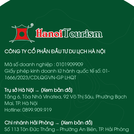
CÔNG TY CỔ PHẦN ĐẦU TƯ DU LỊCH HÀ NỘI
Mã số doanh nghiệp : 0101909909
Giấy phép kinh doanh lữ hành quốc tế số: 01-
1666/2023/CDLQGVN-GP LHQT
Trụ sở Hà Nội
→
[Xem bản đồ]
Tầng 6, Tòa Nhà Vinatea, 92 Võ Thị Sáu, Phường Bạch
Mai, TP. Hà Nội
Hotline:
0899.909.919
Chi nhánh Hải Phòng
→
[Xem bản đồ]
Số 113 Tôn Đức Thắng – Phường An Biên, TP. Hải Phòng