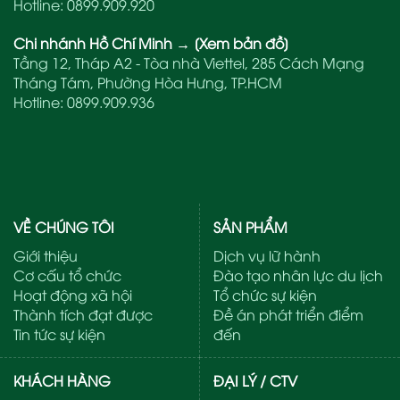
Hotline:
0899.909.920
Chi nhánh Hồ Chí Minh
→
[Xem bản đồ]
Tầng 12, Tháp A2 - Tòa nhà Viettel, 285 Cách Mạng
Tháng Tám, Phường Hòa Hưng, TP.HCM
Hotline:
0899.909.936
VỀ CHÚNG TÔI
SẢN PHẨM
Giới thiệu
Dịch vụ lữ hành
Cơ cấu tổ chức
Đào tạo nhân lực du lịch
Hoạt động xã hội
Tổ chức sự kiện
Thành tích đạt được
Đề án phát triển điểm
Tin tức sự kiện
đến
KHÁCH HÀNG
ĐẠI LÝ / CTV