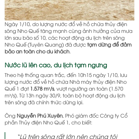
Ngày 1/10, do lượng nước đổ về hồ chứa thủy điện
sông Nho Quế tăng mạnh cùng ảnh hưởng của mưa
lớn sau bão số 10, các hoạt động du lịch trên sông
Nho Quế (Tuyên Quang) đã được
tạm dừng để đảm
bảo an toàn cho du khách
.
Nước lũ lên cao, du lịch tạm ngưng
Theo hệ thống quan trắc, đến 10h15 ngày 1/10, lưu
lượng nước đổ về hồ chứa Nhà máy thủy điện Nho
Quế 1 đạt
1.578 m³/s
, vượt ngưỡng an toàn (1.570
m³/s). Từ 13h ngày 30/9, toàn bộ hoạt động du lịch
trên sông đã chính thức dừng lại.
Ông
Nguyễn Phú Xuyên
, Phó giám đốc Công ty Cổ
phần Thủy điện Nho Quế 1, cho biết:
“Lũ trên sông rất lớn nên chúng tôi