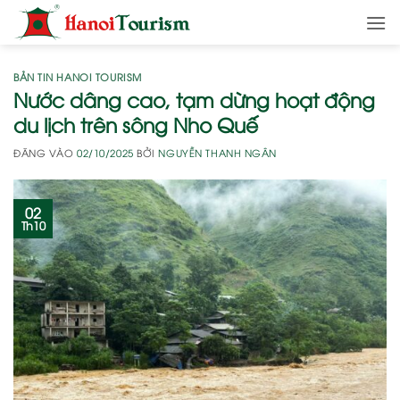
Bỏ
qua
nội
dung
BẢN TIN HANOI TOURISM
Nước dâng cao, tạm dừng hoạt động
du lịch trên sông Nho Quế
ĐĂNG VÀO
02/10/2025
BỞI
NGUYỄN THANH NGÂN
02
Th10