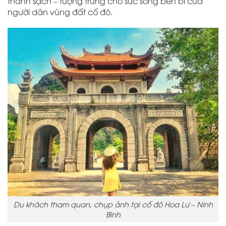
thanh sạch – tượng trưng cho sức sống bền bỉ của
người dân vùng đất cố đô.
Du khách tham quan, chụp ảnh tại cố đô Hoa Lư – Ninh
Bình