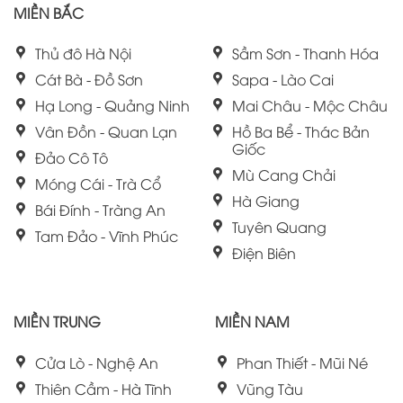
MIỀN BẮC
Thủ đô Hà Nội
Sầm Sơn - Thanh Hóa
Cát Bà - Đồ Sơn
Sapa - Lào Cai
Hạ Long - Quảng Ninh
Mai Châu - Mộc Châu
Vân Đồn - Quan Lạn
Hồ Ba Bể - Thác Bản
Giốc
Đảo Cô Tô
Mù Cang Chải
Móng Cái - Trà Cổ
Hà Giang
Bái Đính - Tràng An
Tuyên Quang
Tam Đảo - Vĩnh Phúc
Điện Biên
MIỀN TRUNG
MIỀN NAM
Cửa Lò - Nghệ An
Phan Thiết - Mũi Né
Thiên Cầm - Hà Tĩnh
Vũng Tàu