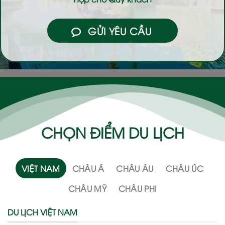
GỬI YÊU CẦU
CHỌN ĐIỂM DU LỊCH
VIỆT NAM
CHÂU Á
CHÂU ÂU
CHÂU ÚC
CHÂU MỸ
CHÂU PHI
DU LỊCH VIỆT NAM