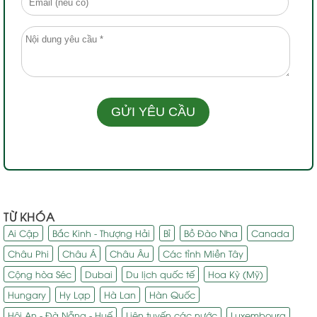
TỪ KHÓA
Ai Cập
Bắc Kinh - Thượng Hải
Bỉ
Bồ Đào Nha
Canada
Châu Phi
Châu Á
Châu Âu
Các tỉnh Miền Tây
Cộng hòa Séc
Dubai
Du lịch quốc tế
Hoa Kỳ (Mỹ)
Hungary
Hy Lạp
Hà Lan
Hàn Quốc
Hội An - Đà Nẵng - Huế
Liên tuyến các nước
Luxembourg