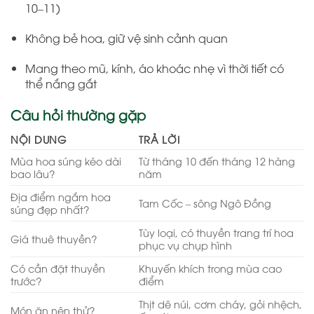
10–11)
Không bẻ hoa, giữ vệ sinh cảnh quan
Mang theo mũ, kính, áo khoác nhẹ vì thời tiết có
thể nắng gắt
Câu hỏi thường gặp
NỘI DUNG
TRẢ LỜI
Mùa hoa súng kéo dài
Từ tháng 10 đến tháng 12 hàng
bao lâu?
năm
Địa điểm ngắm hoa
Tam Cốc – sông Ngô Đồng
súng đẹp nhất?
Tùy loại, có thuyền trang trí hoa
Giá thuê thuyền?
phục vụ chụp hình
Có cần đặt thuyền
Khuyến khích trong mùa cao
trước?
điểm
Thịt dê núi, cơm cháy, gỏi nhệch,
Món ăn nên thử?