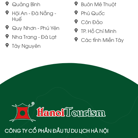
Quảng Bình
Buôn Mê Thuột
Hội An - Đà Nẵng -
Phú Quốc
Huế
Côn Đảo
Quy Nhơn - Phú Yên
TP. Hồ Chí Minh
Nha Trang - Đà Lạt
Các tỉnh Miền Tây
Tây Nguyên
CÔNG TY CỔ PHẦN ĐẦU TƯ DU LỊCH HÀ NỘI