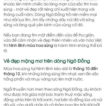
khoác lên mình chiếc áo lãng mạn của sắc tím hoa
súng – một vẻ đẹp rất riêng chỉ xuất hiện trong vài
tháng cuối năm. Dòng Ngô Đồng trở nên mềm mại
như dải lụa tím, ôm lấy những dãy núi đá vôi sừng
sững và làng quê yên bình của vùng cố đô.
Nếu bạn đang tìm một điểm đến vừa để thư giãn,
vừa để cảm nhận vẻ đẹp thiên nhiên và văn hóa Việt,
thì
Ninh Bình mùa hoa súng
là hành trình không thể bỏ
lỡ.
Vẻ đẹp mộng mơ trên dòng Ngô Đồng
Mùa hoa súng tại Ninh Bình kéo dài từ
tháng 10 đến
tháng 12
, khi những bông súng tím nhạt, xen lẫn sắc
hồng phấn và nhụy vàng rực lên mặt nước.
Ngồi thuyền nan men theo sông Ngô Đồng, du khách
như được trôi giữa một bức tranh thuỷ mặc sống
động: phía trên là trời xanh, hai bên là đồng lúa và núi
đá vôi, còn dưới chân là cả thảm hoa tím trải dài bất