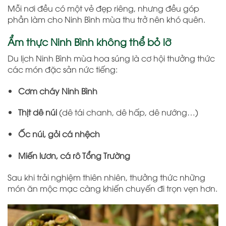
Mỗi nơi đều có một vẻ đẹp riêng, nhưng đều góp
phần làm cho Ninh Bình mùa thu trở nên khó quên.
Ẩm thực Ninh Bình không thể bỏ lỡ
Du lịch Ninh Bình mùa hoa súng là cơ hội thưởng thức
các món đặc sản nức tiếng:
Cơm cháy Ninh Bình
Thịt dê núi
(dê tái chanh, dê hấp, dê nướng…)
Ốc núi, gỏi cá nhệch
Miến lươn, cá rô Tổng Trường
Sau khi trải nghiệm thiên nhiên, thưởng thức những
món ăn mộc mạc càng khiến chuyến đi trọn vẹn hơn.