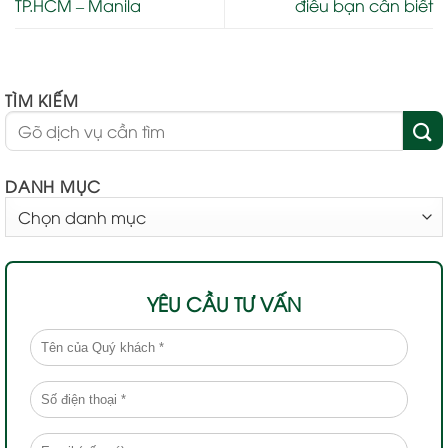
TP.HCM – Manila
điều bạn cần biết
TÌM KIẾM
DANH MỤC
DANH
MỤC
YÊU CẦU TƯ VẤN