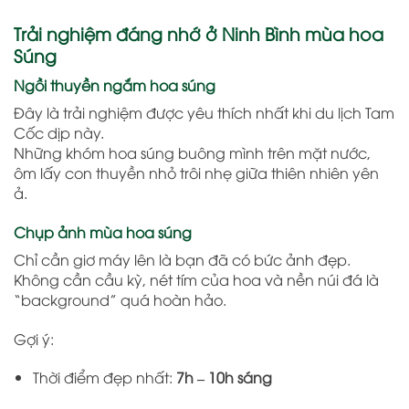
Trải nghiệm đáng nhớ ở Ninh Bình mùa hoa
Súng
Ngồi thuyền ngắm hoa súng
Đây là trải nghiệm được yêu thích nhất khi du lịch Tam
Cốc dịp này.
Những khóm hoa súng buông mình trên mặt nước,
ôm lấy con thuyền nhỏ trôi nhẹ giữa thiên nhiên yên
ả.
Chụp ảnh mùa hoa súng
Chỉ cần giơ máy lên là bạn đã có bức ảnh đẹp.
Không cần cầu kỳ, nét tím của hoa và nền núi đá là
“background” quá hoàn hảo.
Gợi ý:
Thời điểm đẹp nhất:
7h – 10h sáng