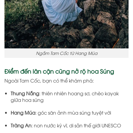
Ngắm Tam Cốc từ Hang Múa
Điểm đến lân cận cũng nở rộ hoa Súng
Ngoài Tam Cốc, bạn có thể khám phá:
Thung Nắng
: thiên nhiên hoang sơ, chèo kayak
giữa hoa súng
Hang Múa
: góc săn ảnh mùa súng tuyệt vời
Tràng An
: non nước kỳ vĩ, di sản thế giới UNESCO