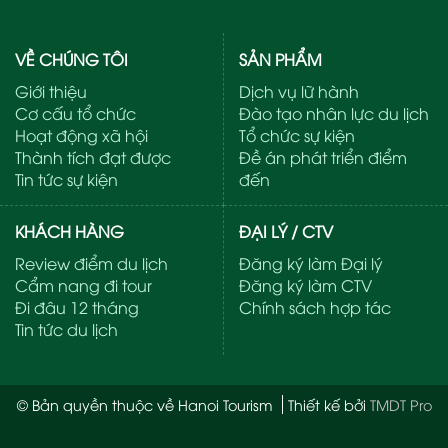
VỀ CHÚNG TÔI
SẢN PHẨM
Giới thiệu
Dịch vụ lữ hành
Cơ cấu tổ chức
Đào tạo nhân lực du lịch
Hoạt động xã hội
Tổ chức sự kiện
Thành tích đạt được
Đề án phát triển điểm
Tin tức sự kiện
đến
KHÁCH HÀNG
ĐẠI LÝ / CTV
Review điểm du lịch
Đăng ký làm Đại lý
Cẩm nang đi tour
Đăng ký làm CTV
Đi đâu 12 tháng
Chính sách hợp tác
Tin tức du lịch
© Bản quyền thuộc về Hanoi Tourism
Thiết kế bởi
TMDT Pro