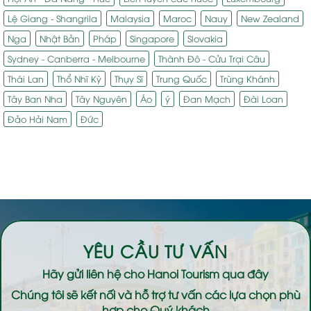
Lệ Giang - Shangrila
Malaysia
Maroc
Nauy
New Zealand
Nga
Nhật Bản
Pháp
Singapore
Slovakia
Sydney - Canberra - Melbourne
Thành Đô - Cửu Trại Câu
Thái Lan
Thổ Nhĩ Kỳ
Thụy Sĩ
Trung Quốc
Trùng Khánh
Tây Ban Nha
Tây Nguyên
Áo
ý
Đan Mạch
Đài Loan
Đảo Hải Nam
Đức
YÊU CẦU TƯ VẤN
Hãy gửi liên hệ cho
Hanoi Tourism
qua đây
Chúng tôi sẽ kết nối và hỗ trợ tư vấn các lựa chọn phù
hợp cho Quý khách