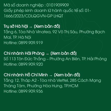
Mã số doanh nghiệp : 0101909909
Giấy phép kinh doanh lữ hành quốc tế số: 01-
1666/2023/CDLQGVN-GP LHQT
Trụ sở Hà Nội
→
[Xem bản đồ]
Tầng 6, Tòa Nhà Vinatea, 92 Võ Thị Sáu, Phường Bạch
Mai, TP. Hà Nội
Hotline:
0899.909.919
Chi nhánh Hải Phòng
→
[Xem bản đồ]
Số 113 Tôn Đức Thắng – Phường An Biên, TP. Hải Phòng
Hotline:
0899.909.920
Chi nhánh Hồ Chí Minh
→
[Xem bản đồ]
Tầng 12, Tháp A2 - Tòa nhà Viettel, 285 Cách Mạng
Tháng Tám, Phường Hòa Hưng, TP.HCM
Hotline:
0899.909.936