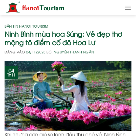
Bỏ
qua
nội
dung
BẢN TIN HANOI TOURISM
Ninh Bình mùa hoa Súng: Vẻ đẹp thơ
mộng tô điểm cố đô Hoa Lư
ĐĂNG VÀO
04/11/2025
BỞI
NGUYỄN THANH NGÂN
04
Th11
Khi những cơn gió se lạnh đầu thu ghé về, Ninh Bình