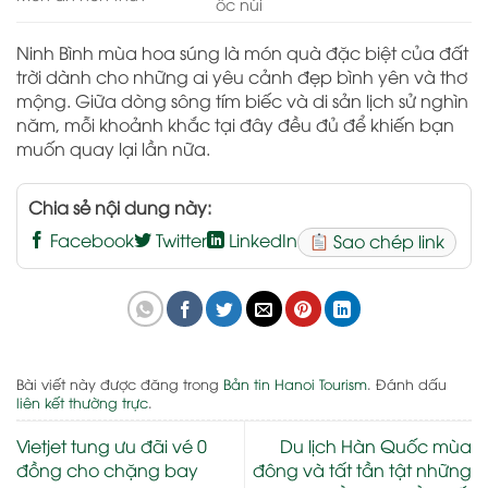
ốc núi
Ninh Bình mùa hoa súng là món quà đặc biệt của đất
trời dành cho những ai yêu cảnh đẹp bình yên và thơ
mộng. Giữa dòng sông tím biếc và di sản lịch sử nghìn
năm, mỗi khoảnh khắc tại đây đều đủ để khiến bạn
muốn quay lại lần nữa.
Chia sẻ nội dung này:
Facebook
Twitter
LinkedIn
Sao chép link
Bài viết này được đăng trong
Bản tin Hanoi Tourism
. Đánh dấu
liên kết thường trực
.
Vietjet tung ưu đãi vé 0
Du lịch Hàn Quốc mùa
đồng cho chặng bay
đông và tất tần tật những