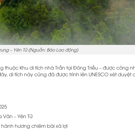
ung – Yên Tử (Nguồn: Báo Lao động)
 thuộc Khu di tích nhà Trần tại Đông Triều – được công nh
 đây, di tích này cũng đã được trình lên UNESCO xét duyệt
025
a Vân – Yên Tử
 hành hương chiêm bái xá lợi