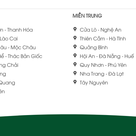
MIỀN TRUNG
n - Thanh Hóa
Cửa Lò - Nghệ An
 Lào Cai
Thiên Cầm - Hà Tĩnh
âu - Mộc Châu
Quảng Bình
Bể - Thác Bản Giốc
Hội An - Đà Nẵng - Huế
ng Chải
Quy Nhơn - Phú Yên
ang
Nha Trang - Đà Lạt
 Quang
Tây Nguyên
iên