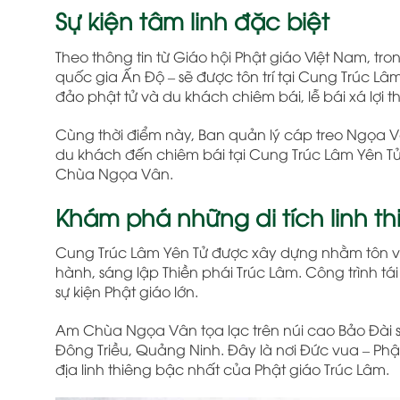
Sự kiện tâm linh đặc biệt
Theo thông tin từ Giáo hội Phật giáo Việt Nam, tro
quốc gia Ấn Độ – sẽ được tôn trí tại Cung Trúc L
đảo phật tử và du khách chiêm bái, lễ bái xá lợi th
Cùng thời điểm này, Ban quản lý cáp treo Ngọa Vân
du khách đến chiêm bái tại Cung Trúc Lâm Yên Tử 
Chùa Ngọa Vân.
Khám phá những di tích linh th
Cung Trúc Lâm Yên Tử được xây dựng nhằm tôn vi
hành, sáng lập Thiền phái Trúc Lâm. Công trình tái 
sự kiện Phật giáo lớn.
Am Chùa Ngọa Vân tọa lạc trên núi cao Bảo Đài sơn
Đông Triều, Quảng Ninh. Đây là nơi Đức vua – Ph
địa linh thiêng bậc nhất của Phật giáo Trúc Lâm.