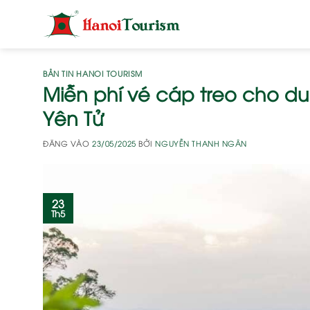
Bỏ
qua
nội
dung
BẢN TIN HANOI TOURISM
Miễn phí vé cáp treo cho du
Yên Tử
ĐĂNG VÀO
23/05/2025
BỞI
NGUYỄN THANH NGÂN
23
Th5