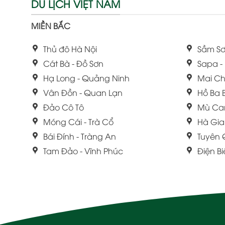
DU LỊCH VIỆT NAM
MIỀN BẮC
Thủ đô Hà Nội
Sầm Sơ
Cát Bà - Đồ Sơn
Sapa -
Hạ Long - Quảng Ninh
Mai Ch
Vân Đồn - Quan Lạn
Hồ Ba 
Đảo Cô Tô
Mù Ca
Móng Cái - Trà Cổ
Hà Gi
Bái Đính - Tràng An
Tuyên
Tam Đảo - Vĩnh Phúc
Điện B