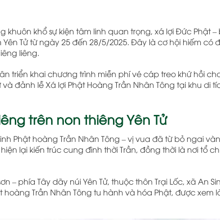
ng khuôn khổ sự kiện tâm linh quan trọng, xá lợi Đức Phật –
âm Yên Tử từ ngày 25 đến 28/5/2025. Đây là cơ hội hiếm có
iêng liêng.
 triển khai chương trình miễn phí vé cáp treo khứ hồi cho
và đảnh lễ Xá lợi Phật Hoàng Trần Nhân Tông tại khu di t
iêng trên non thiêng Yên Tử
nh Phật hoàng Trần Nhân Tông – vị vua đã từ bỏ ngai vàn
hiện lại kiến trúc cung đình thời Trần, đồng thời là nơi tổ c
 – phía Tây dãy núi Yên Tử, thuộc thôn Trại Lốc, xã An Sin
ật hoàng Trần Nhân Tông tu hành và hóa Phật, được xem l