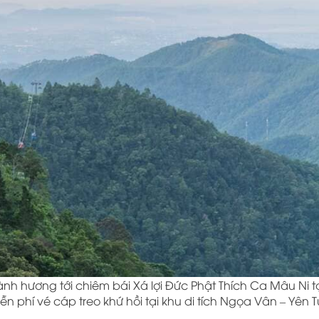
nh hương tới chiêm bái Xá lợi Đức Phật Thích Ca Mâu Ni 
n phí vé cáp treo khứ hồi tại khu di tích Ngọa Vân – Yên T