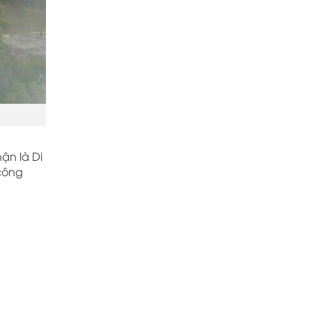
ận là Di
 công