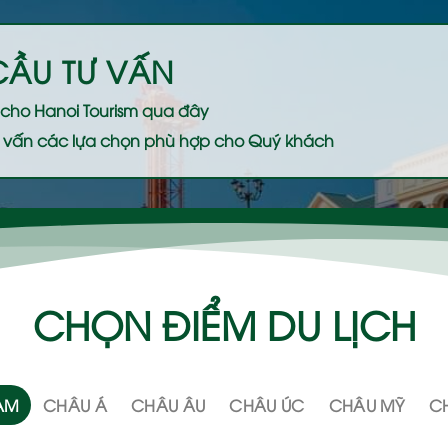
CẦU TƯ VẤN
ệ cho
Hanoi Tourism
qua đây
 tư vấn các lựa chọn phù hợp cho Quý khách
CHỌN ĐIỂM DU LỊCH
NAM
CHÂU Á
CHÂU ÂU
CHÂU ÚC
CHÂU MỸ
CH