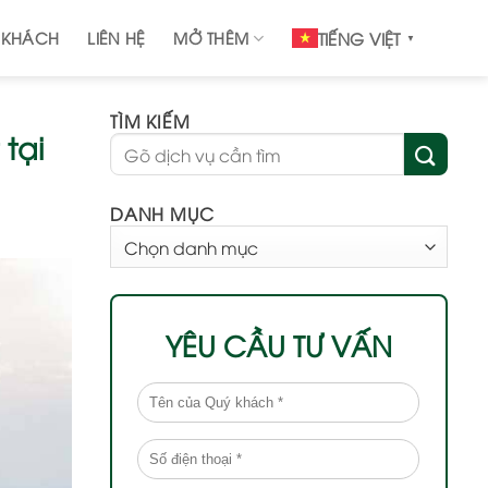
 KHÁCH
LIÊN HỆ
MỞ THÊM
TIẾNG VIỆT
▼
TÌM KIẾM
tại
DANH MỤC
DANH
MỤC
YÊU CẦU TƯ VẤN