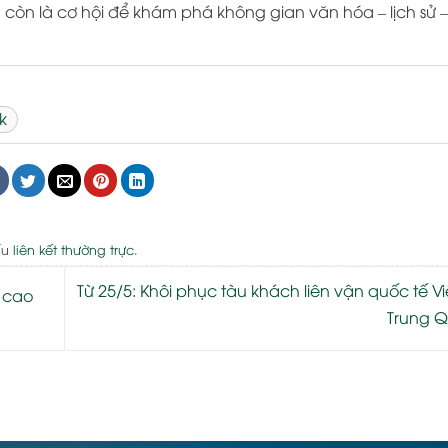
 còn là cơ hội để khám phá không gian văn hóa – lịch sử –
k
ấu
liên kết thường trực
.
Từ 25/5: Khôi phục tàu khách liên vận quốc tế V
a cao
Trung 