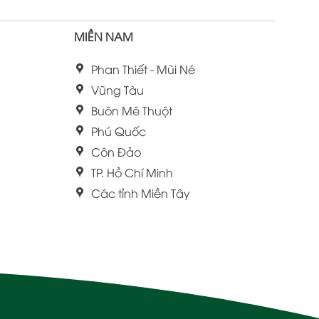
MIỀN NAM
Phan Thiết - Mũi Né
Vũng Tàu
Buôn Mê Thuột
Phú Quốc
Côn Đảo
TP. Hồ Chí Minh
Các tỉnh Miền Tây