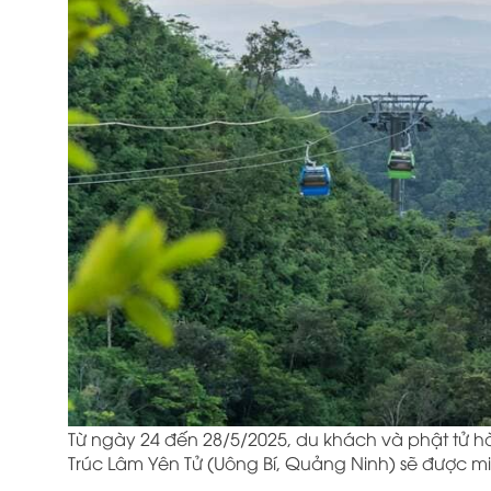
Từ ngày 24 đến 28/5/2025, du khách và phật tử hà
Trúc Lâm Yên Tử (Uông Bí, Quảng Ninh) sẽ được miễ