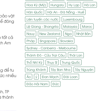
Hoa Kỳ (Mỹ)
Hungary
Hy Lạp
Hà Lan
Hàn Quốc
Hội An - Đà Nẵng - Huế
 bảo vật
Liên tuyến các nước
Luxembourg
 để đông
Lệ Giang - Shangrila
Malaysia
Maroc
Nauy
New Zealand
Nga
Nhật Bản
 tất cả
Pháp
Singapore
Slovakia
ích Am
Sydney - Canberra - Melbourne
Thành Đô - Cửu Trại Câu
Thái Lan
Thổ Nhĩ Kỳ
Thụy Sĩ
Trung Quốc
Trùng Khánh
Tây Ban Nha
Tây Nguyên
g để tu
hức nhiều
Áo
ý
Đan Mạch
Đài Loan
Đảo Hải Nam
Đức
h, TP
à thánh