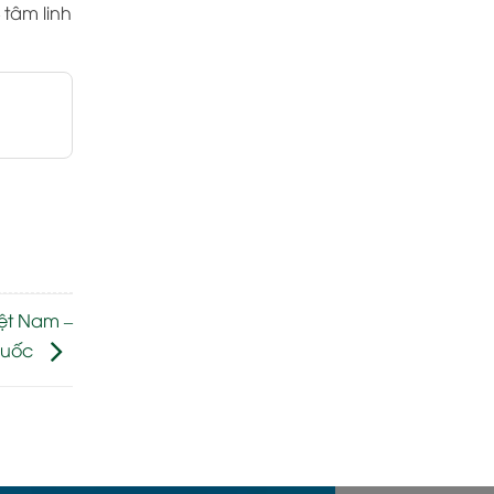
 tâm linh
iệt Nam –
Quốc