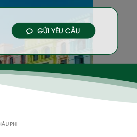
GỬI YÊU CẦU
ÂU PHI