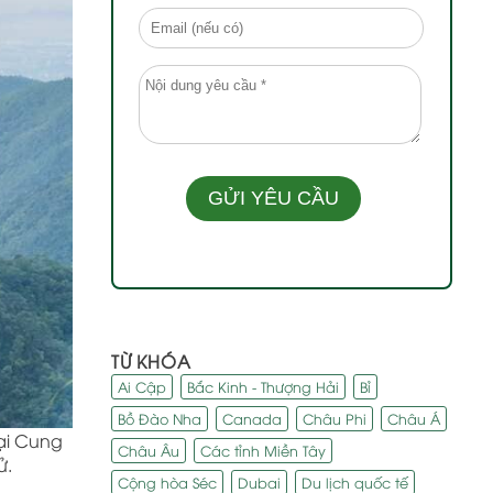
TỪ KHÓA
Ai Cập
Bắc Kinh - Thượng Hải
Bỉ
Bồ Đào Nha
Canada
Châu Phi
Châu Á
tại Cung
Châu Âu
Các tỉnh Miền Tây
ử.
Cộng hòa Séc
Dubai
Du lịch quốc tế