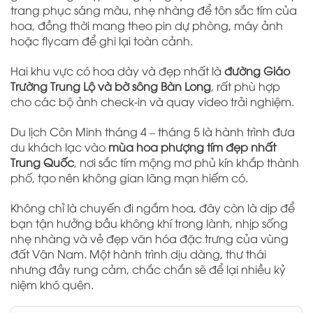
trang phục sáng màu, nhẹ nhàng để tôn sắc tím của
hoa, đồng thời mang theo pin dự phòng, máy ảnh
hoặc flycam để ghi lại toàn cảnh.
Hai khu vực có hoa dày và đẹp nhất là
đường Giáo
Trường Trung Lộ và bờ sông Bàn Long
, rất phù hợp
cho các bộ ảnh check-in và quay video trải nghiệm.
Du lịch Côn Minh tháng 4 – tháng 5 là hành trình đưa
du khách lạc vào
mùa hoa phượng tím đẹp nhất
Trung Quốc
, nơi sắc tím mộng mơ phủ kín khắp thành
phố, tạo nên không gian lãng mạn hiếm có.
Không chỉ là chuyến đi ngắm hoa, đây còn là dịp để
bạn tận hưởng bầu không khí trong lành, nhịp sống
nhẹ nhàng và vẻ đẹp văn hóa đặc trưng của vùng
đất Vân Nam. Một hành trình dịu dàng, thư thái
nhưng đầy rung cảm, chắc chắn sẽ để lại nhiều kỷ
niệm khó quên.