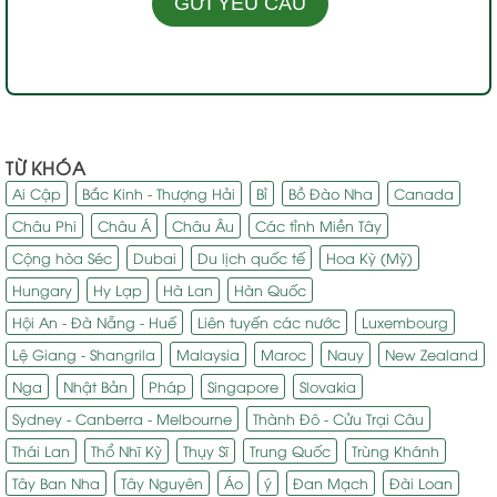
TỪ KHÓA
Ai Cập
Bắc Kinh - Thượng Hải
Bỉ
Bồ Đào Nha
Canada
Châu Phi
Châu Á
Châu Âu
Các tỉnh Miền Tây
Cộng hòa Séc
Dubai
Du lịch quốc tế
Hoa Kỳ (Mỹ)
Hungary
Hy Lạp
Hà Lan
Hàn Quốc
Hội An - Đà Nẵng - Huế
Liên tuyến các nước
Luxembourg
Lệ Giang - Shangrila
Malaysia
Maroc
Nauy
New Zealand
Nga
Nhật Bản
Pháp
Singapore
Slovakia
Sydney - Canberra - Melbourne
Thành Đô - Cửu Trại Câu
Thái Lan
Thổ Nhĩ Kỳ
Thụy Sĩ
Trung Quốc
Trùng Khánh
Tây Ban Nha
Tây Nguyên
Áo
ý
Đan Mạch
Đài Loan