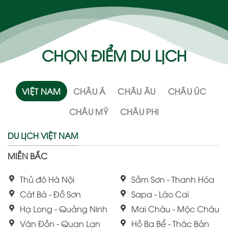
CHỌN ĐIỂM DU LỊCH
VIỆT NAM
CHÂU Á
CHÂU ÂU
CHÂU ÚC
CHÂU MỸ
CHÂU PHI
DU LỊCH VIỆT NAM
MIỀN BẮC
Thủ đô Hà Nội
Sầm Sơn - Thanh Hóa
Cát Bà - Đồ Sơn
Sapa - Lào Cai
Hạ Long - Quảng Ninh
Mai Châu - Mộc Châu
Vân Đồn - Quan Lạn
Hồ Ba Bể - Thác Bản