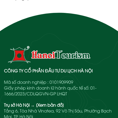
CÔNG TY CỔ PHẦN ĐẦU TƯ DU LỊCH HÀ NỘI
Mã số doanh nghiệp : 0101909909
Giấy phép kinh doanh lữ hành quốc tế số: 01-
1666/2023/CDLQGVN-GP LHQT
Trụ sở Hà Nội
→
[Xem bản đồ]
Tầng 6, Tòa Nhà Vinatea, 92 Võ Thị Sáu, Phường Bạch
Mai, TP. Hà Nội