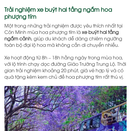
Trải nghiệm xe buýt hai tầng ngắm hoa
phượng tím
Một trong những trải nghiệm được yêu thích nhất tại
Côn Minh mùa hoa phượng tím là
xe buýt hai tầng
ngắm cảnh
, giúp du khách dễ dàng chiêm ngưỡng
toàn bộ đại lộ hoa mà không cần di chuyển nhiều.
Xe hoạt động từ 8h – 18h hằng ngày trong mùa hoa,
với lộ trình chạy dọc đường Giáo Trường Trung Lộ. Thời
gian trải nghiệm khoảng 20 phút, giá vé hợp lý và có
quà tặng kèm kem chủ đề hoa phượng tím rất thú vị.