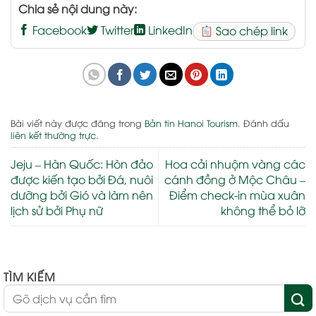
Chia sẻ nội dung này:
Facebook
Twitter
LinkedIn
Sao chép link
Bài viết này được đăng trong
Bản tin Hanoi Tourism
. Đánh dấu
liên kết thường trực
.
Jeju – Hàn Quốc: Hòn đảo
Hoa cải nhuộm vàng các
được kiến tạo bởi Đá, nuôi
cánh đồng ở Mộc Châu –
dưỡng bởi Gió và làm nên
Điểm check-in mùa xuân
lịch sử bởi Phụ nữ
không thể bỏ lỡ
TÌM KIẾM