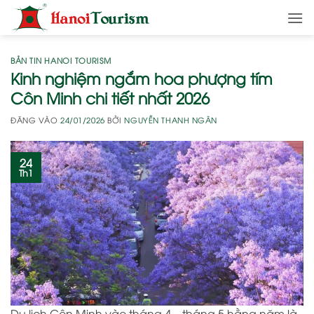
Bỏ
qua
nội
dung
BẢN TIN HANOI TOURISM
Kinh nghiệm ngắm hoa phượng tím
Côn Minh chi tiết nhất 2026
ĐĂNG VÀO
24/01/2026
BỞI
NGUYỄN THANH NGÂN
24
Th1
Du lịch Côn Minh vào tháng 4 – tháng 5 hằng năm là