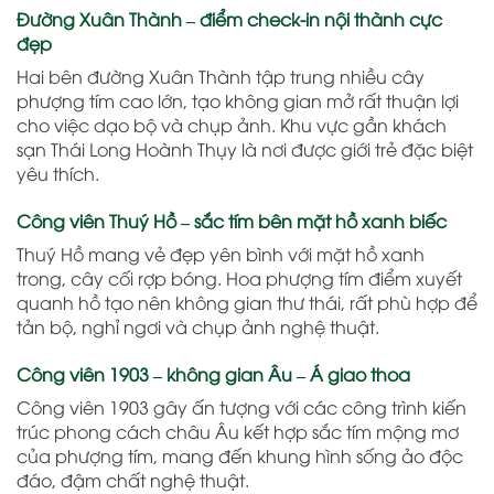
Đường Xuân Thành – điểm check-in nội thành cực
đẹp
Hai bên đường Xuân Thành tập trung nhiều cây
phượng tím cao lớn, tạo không gian mở rất thuận lợi
cho việc dạo bộ và chụp ảnh. Khu vực gần khách
sạn Thái Long Hoành Thụy là nơi được giới trẻ đặc biệt
yêu thích.
Công viên Thuý Hồ – sắc tím bên mặt hồ xanh biếc
Thuý Hồ mang vẻ đẹp yên bình với mặt hồ xanh
trong, cây cối rợp bóng. Hoa phượng tím điểm xuyết
quanh hồ tạo nên không gian thư thái, rất phù hợp để
tản bộ, nghỉ ngơi và chụp ảnh nghệ thuật.
Công viên 1903 – không gian Âu – Á giao thoa
Công viên 1903 gây ấn tượng với các công trình kiến
trúc phong cách châu Âu kết hợp sắc tím mộng mơ
của phượng tím, mang đến khung hình sống ảo độc
đáo, đậm chất nghệ thuật.