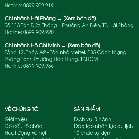
Hotline:
0899.909.919
Chi nhánh Hải Phòng
→
[Xem bản đồ]
Số 113 Tôn Đức Thắng – Phường An Biên, TP. Hải Phòng
Hotline:
0899.909.920
Chi nhánh Hồ Chí Minh
→
[Xem bản đồ]
Tầng 12, Tháp A2 - Tòa nhà Viettel, 285 Cách Mạng
Tháng Tám, Phường Hòa Hưng, TP.HCM
Hotline:
0899.909.936
VỀ CHÚNG TÔI
SẢN PHẨM
Giới thiệu
Dịch vụ lữ hành
Cơ cấu tổ chức
Đào tạo nhân lực du lịch
Hoạt động xã hội
Tổ chức sự kiện