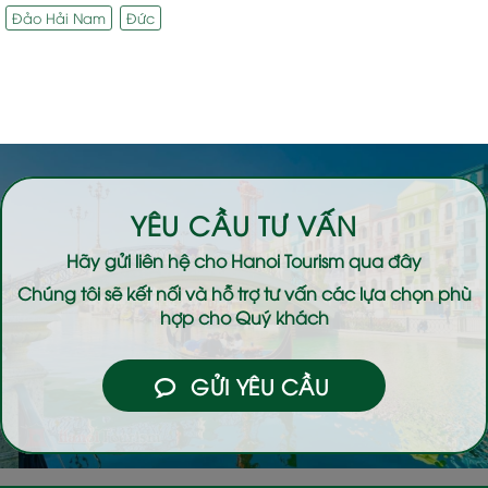
Đảo Hải Nam
Đức
YÊU CẦU TƯ VẤN
Hãy gửi liên hệ cho
Hanoi Tourism
qua đây
Chúng tôi sẽ kết nối và hỗ trợ tư vấn các lựa chọn phù
hợp cho Quý khách
GỬI YÊU CẦU