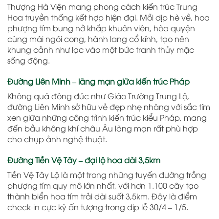
Thượng Hà Viện mang phong cách kiến trúc Trung
Hoa truyền thống kết hợp hiện đại. Mỗi dịp hè về, hoa
phượng tím bung nở khắp khuôn viên, hòa quyện
cùng mái ngói cong, hành lang cổ kính, tạo nên
khung cảnh như lạc vào một bức tranh thủy mặc
sống động.
Đường Liên Minh – lãng mạn giữa kiến trúc Pháp
Không quá đông đúc như Giáo Trường Trung Lộ,
đường Liên Minh sở hữu vẻ đẹp nhẹ nhàng với sắc tím
xen giữa những công trình kiến trúc kiểu Pháp, mang
đến bầu không khí châu Âu lãng mạn rất phù hợp
cho chụp ảnh nghệ thuật.
Đường Tiền Vệ Tây – đại lộ hoa dài 3,5km
Tiền Vệ Tây Lộ là một trong những tuyến đường trồng
phượng tím quy mô lớn nhất, với hơn 1.100 cây tạo
thành biển hoa tím trải dài suốt 3,5km. Đây là điểm
check-in cực kỳ ấn tượng trong dịp lễ 30/4 – 1/5.