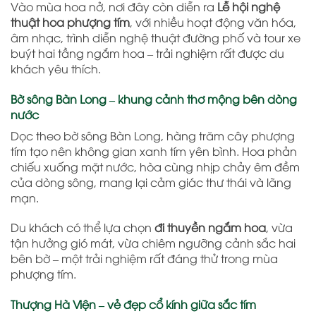
Vào mùa hoa nở, nơi đây còn diễn ra
Lễ hội nghệ
thuật hoa phượng tím
, với nhiều hoạt động văn hóa,
âm nhạc, trình diễn nghệ thuật đường phố và tour xe
buýt hai tầng ngắm hoa – trải nghiệm rất được du
khách yêu thích.
Bờ sông Bàn Long – khung cảnh thơ mộng bên dòng
nước
Dọc theo bờ sông Bàn Long, hàng trăm cây phượng
tím tạo nên không gian xanh tím yên bình. Hoa phản
chiếu xuống mặt nước, hòa cùng nhịp chảy êm đềm
của dòng sông, mang lại cảm giác thư thái và lãng
mạn.
Du khách có thể lựa chọn
đi thuyền ngắm hoa
, vừa
tận hưởng gió mát, vừa chiêm ngưỡng cảnh sắc hai
bên bờ – một trải nghiệm rất đáng thử trong mùa
phượng tím.
Thượng Hà Viện – vẻ đẹp cổ kính giữa sắc tím