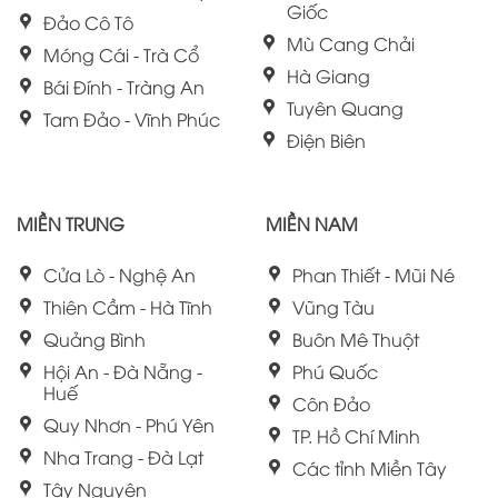
Giốc
Đảo Cô Tô
Mù Cang Chải
Móng Cái - Trà Cổ
Hà Giang
Bái Đính - Tràng An
Tuyên Quang
Tam Đảo - Vĩnh Phúc
Điện Biên
MIỀN TRUNG
MIỀN NAM
Cửa Lò - Nghệ An
Phan Thiết - Mũi Né
Thiên Cầm - Hà Tĩnh
Vũng Tàu
Quảng Bình
Buôn Mê Thuột
Hội An - Đà Nẵng -
Phú Quốc
Huế
Côn Đảo
Quy Nhơn - Phú Yên
TP. Hồ Chí Minh
Nha Trang - Đà Lạt
Các tỉnh Miền Tây
Tây Nguyên