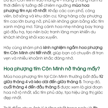
thời điểm lý tưởng để chiêm ngưỡng
mùa hoa
phượng tím rực rỡ nhất
. Khắp các con phố, công
viên, bờ sông và khu dân cư, từng hàng cây phượng
tím cao lớn bung nở, phủ kín không gian bằng sắc tím
xanh mộng mơ. Từng cánh hoa nhẹ nhàng bay trong
gió đầu hạ, tạo nên bức tranh lãng mạn khiến du
khách không khỏi xao xuyến.
Hãy cùng khám phá
kinh nghiệm ngắm hoa phượng
tím Côn Minh chi tiết nhất
, giúp bạn có chuyến đi trọn
vẹn và nhiều khoảnh khắc đáng nhớ.
Hoa phượng tím Côn Minh nở tháng mấy?
Mùa hoa phượng tím tại Côn Minh thường bắt đầu
từ
giữa tháng 4 và kéo dài đến giữa tháng 5
. Trong đó,
cuối tháng 4 đến đầu tháng 5
được xem là giai đoạn
hoa nở rộ nhất, sắc tím phủ dày, tạo hiệu ứng thị giác
đẹp nhất.
Thời điểm chụp ảnh lý tưởng nhất trong ngày là
8h –