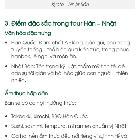
Kyoto – Nhật Bản
3. Điểm đặc sắc trong tour Hàn – Nhật
Văn hóa đặc trưng
Hàn Quốc: Đậm chất Á Đông, gần gũi, chú trọng
truyền thống – thể hiện qua kiến trúc, trang phục
hanbok, lễ nghi và món ăn.
Nhật Bản: Tôn trọng kỷ luật, thẩm mỹ tinh tế, đề
cao sự tối giản và hài hòa giữa con người – thiên
nhiên.
Ẩm thực hấp dẫn
Bạn sẽ có cơ hội thưởng thức:
Tokbokki, kimchi, BBQ Hàn Quốc
Sushi, sashimi, tempura, mì ramen chuẩn vị Nhật
Cả hai nền ẩm thực đều nổi tiếng vì sự tinh tế và