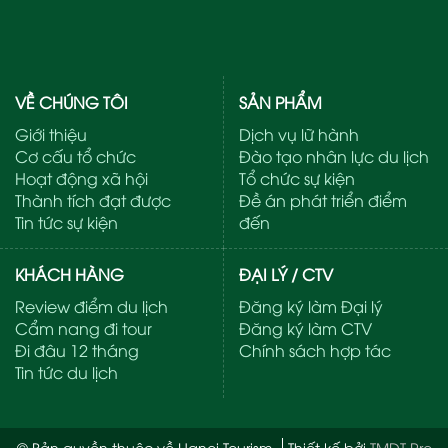
VỀ CHÚNG TÔI
SẢN PHẨM
Giới thiệu
Dịch vụ lữ hành
Cơ cấu tổ chức
Đào tạo nhân lực du lịch
Hoạt động xã hội
Tổ chức sự kiện
Thành tích đạt được
Đề án phát triển điểm
Tin tức sự kiện
đến
KHÁCH HÀNG
ĐẠI LÝ / CTV
Review điểm du lịch
Đăng ký làm Đại lý
Cẩm nang đi tour
Đăng ký làm CTV
Đi đâu 12 tháng
Chính sách hợp tác
Tin tức du lịch
© Bản quyền thuộc về Hanoi Tourism
Thiết kế bởi
TMDT Pro