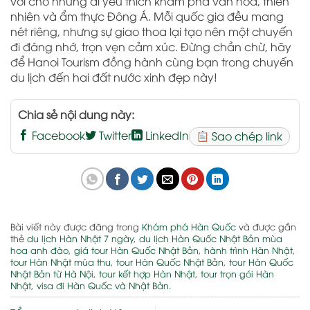
vời cho những ai yêu thích khám phá văn hóa, thiên
nhiên và ẩm thực Đông Á. Mỗi quốc gia đều mang
nét riêng, nhưng sự giao thoa lại tạo nên một chuyến
đi đáng nhớ, trọn vẹn cảm xúc. Đừng chần chừ, hãy
để Hanoi Tourism đồng hành cùng bạn trong chuyến
du lịch đến hai đất nước xinh đẹp này!
Chia sẻ nội dung này:
Facebook
Twitter
LinkedIn
Sao chép link
Bài viết này được đăng trong
Khám phá Hàn Quốc
và được gắn
thẻ
du lịch Hàn Nhật 7 ngày
,
du lịch Hàn Quốc Nhật Bản mùa
hoa anh đào
,
giá tour Hàn Quốc Nhật Bản
,
hành trình Hàn Nhật
,
tour Hàn Nhật mùa thu
,
tour Hàn Quốc Nhật Bản
,
tour Hàn Quốc
Nhật Bản từ Hà Nội
,
tour kết hợp Hàn Nhật
,
tour trọn gói Hàn
Nhật
,
visa đi Hàn Quốc và Nhật Bản
.