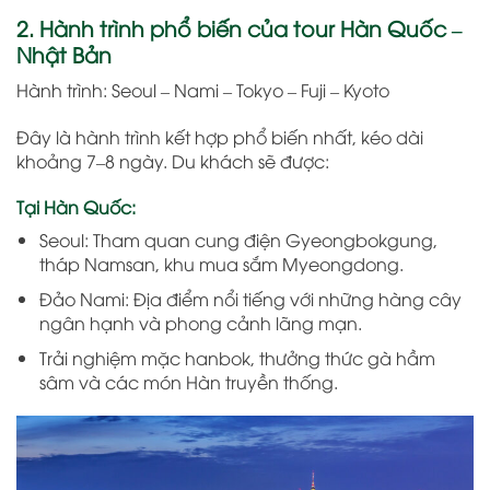
2. Hành trình phổ biến của tour Hàn Quốc –
Nhật Bản
Hành trình: Seoul – Nami – Tokyo – Fuji – Kyoto
Đây là hành trình kết hợp phổ biến nhất, kéo dài
khoảng 7–8 ngày. Du khách sẽ được:
Tại Hàn Quốc:
Seoul: Tham quan cung điện Gyeongbokgung,
tháp Namsan, khu mua sắm Myeongdong.
Đảo Nami: Địa điểm nổi tiếng với những hàng cây
ngân hạnh và phong cảnh lãng mạn.
Trải nghiệm mặc hanbok, thưởng thức gà hầm
sâm và các món Hàn truyền thống.