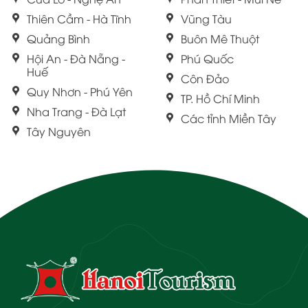
Thiên Cầm - Hà Tĩnh
Vũng Tàu
Quảng Bình
Buôn Mê Thuột
Hội An - Đà Nẵng -
Phú Quốc
Huế
Côn Đảo
Quy Nhơn - Phú Yên
TP. Hồ Chí Minh
Nha Trang - Đà Lạt
Các tỉnh Miền Tây
Tây Nguyên