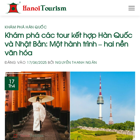
Bỏ
qua
nội
dung
KHÁM PHÁ HÀN QUỐC
Khám phá các tour kết hợp Hàn Quốc
và Nhật Bản: Một hành trình – hai nền
văn hóa
ĐĂNG VÀO
17/04/2025
BỞI
NGUYỄN THANH NGÂN
17
Th4