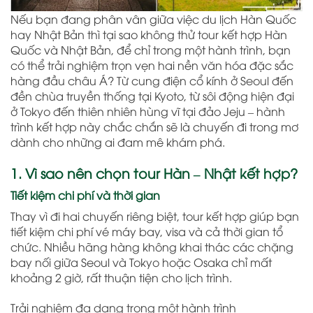
Nếu bạn đang phân vân giữa việc du lịch Hàn Quốc
hay Nhật Bản thì tại sao không thử tour kết hợp Hàn
Quốc và Nhật Bản, để chỉ trong một hành trình, bạn
có thể trải nghiệm trọn vẹn hai nền văn hóa đặc sắc
hàng đầu châu Á? Từ cung điện cổ kính ở Seoul đến
đền chùa truyền thống tại Kyoto, từ sôi động hiện đại
ở Tokyo đến thiên nhiên hùng vĩ tại đảo Jeju – hành
trình kết hợp này chắc chắn sẽ là chuyến đi trong mơ
dành cho những ai đam mê khám phá.
1. Vì sao nên chọn tour Hàn – Nhật kết hợp?
Tiết kiệm chi phí và thời gian
Thay vì đi hai chuyến riêng biệt, tour kết hợp giúp bạn
tiết kiệm chi phí vé máy bay, visa và cả thời gian tổ
chức. Nhiều hãng hàng không khai thác các chặng
bay nối giữa Seoul và Tokyo hoặc Osaka chỉ mất
khoảng 2 giờ, rất thuận tiện cho lịch trình.
Trải nghiệm đa dạng trong một hành trình