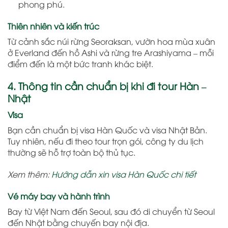
phong phú.
Thiên nhiên và kiến trúc
Từ cảnh sắc núi rừng Seoraksan, vườn hoa mùa xuân
ở Everland đến hồ Ashi và rừng tre Arashiyama – mỗi
điểm đến là một bức tranh khác biệt.
4. Thông tin cần chuẩn bị khi đi tour Hàn –
Nhật
Visa
Bạn cần chuẩn bị visa Hàn Quốc và visa Nhật Bản.
Tuy nhiên, nếu đi theo tour trọn gói, công ty du lịch
thường sẽ hỗ trợ toàn bộ thủ tục.
Xem thêm:
Hướng dẫn xin visa Hàn Quốc chi tiết
Vé máy bay và hành trình
Bay từ Việt Nam đến Seoul, sau đó di chuyển từ Seoul
đến Nhật bằng chuyến bay nội địa.