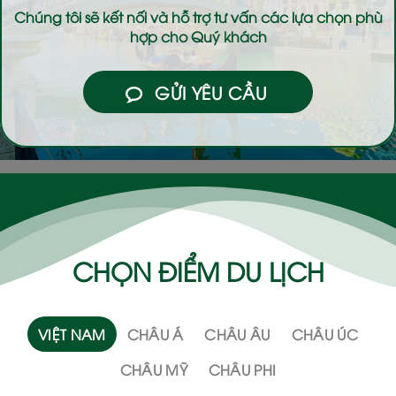
Chúng tôi sẽ kết nối và hỗ trợ tư vấn các lựa chọn phù
hợp cho Quý khách
GỬI YÊU CẦU
CHỌN ĐIỂM DU LỊCH
VIỆT NAM
CHÂU Á
CHÂU ÂU
CHÂU ÚC
CHÂU MỸ
CHÂU PHI