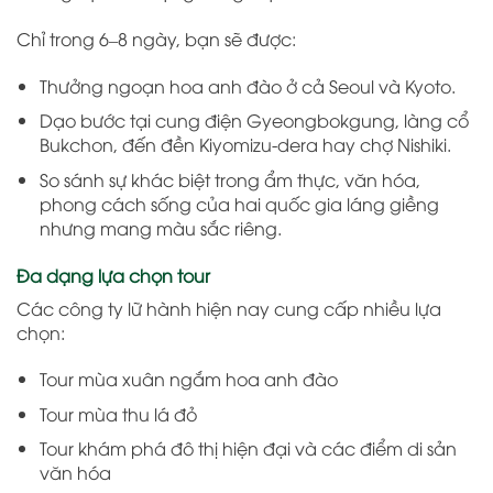
Chỉ trong 6–8 ngày, bạn sẽ được:
Thưởng ngoạn hoa anh đào ở cả Seoul và Kyoto.
Dạo bước tại cung điện Gyeongbokgung, làng cổ
Bukchon, đến đền Kiyomizu-dera hay chợ Nishiki.
So sánh sự khác biệt trong ẩm thực, văn hóa,
phong cách sống của hai quốc gia láng giềng
nhưng mang màu sắc riêng.
Đa dạng lựa chọn tour
Các công ty lữ hành hiện nay cung cấp nhiều lựa
chọn:
Tour mùa xuân ngắm hoa anh đào
Tour mùa thu lá đỏ
Tour khám phá đô thị hiện đại và các điểm di sản
văn hóa