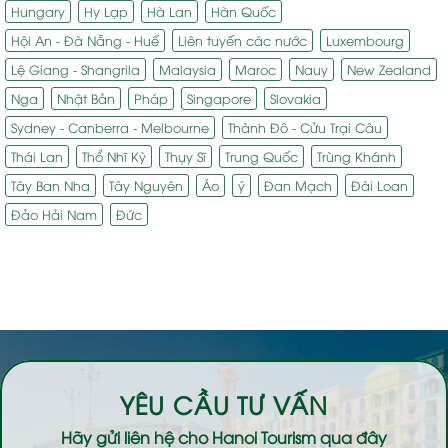
Hungary
Hy Lạp
Hà Lan
Hàn Quốc
Hội An - Đà Nẵng - Huế
Liên tuyến các nước
Luxembourg
Lệ Giang - Shangrila
Malaysia
Maroc
Nauy
New Zealand
Nga
Nhật Bản
Pháp
Singapore
Slovakia
Sydney - Canberra - Melbourne
Thành Đô - Cửu Trại Câu
Thái Lan
Thổ Nhĩ Kỳ
Thụy Sĩ
Trung Quốc
Trùng Khánh
Tây Ban Nha
Tây Nguyên
Áo
ý
Đan Mạch
Đài Loan
Đảo Hải Nam
Đức
YÊU CẦU TƯ VẤN
Hãy gửi liên hệ cho
Hanoi Tourism
qua đây