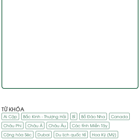
TỪ KHÓA
Ai Cập
Bắc Kinh - Thượng Hải
Bỉ
Bồ Đào Nha
Canada
Châu Phi
Châu Á
Châu Âu
Các tỉnh Miền Tây
Cộng hòa Séc
Dubai
Du lịch quốc tế
Hoa Kỳ (Mỹ)