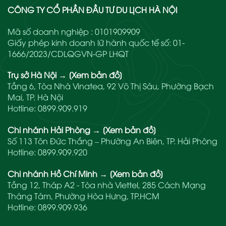
CÔNG TY CỔ PHẦN ĐẦU TƯ DU LỊCH HÀ NỘI
Mã số doanh nghiệp : 0101909909
Giấy phép kinh doanh lữ hành quốc tế số: 01-
1666/2023/CDLQGVN-GP LHQT
Trụ sở Hà Nội
→
[Xem bản đồ]
Tầng 6, Tòa Nhà Vinatea, 92 Võ Thị Sáu, Phường Bạch
Mai, TP. Hà Nội
Hotline:
0899.909.919
Chi nhánh Hải Phòng
→
[Xem bản đồ]
Số 113 Tôn Đức Thắng – Phường An Biên, TP. Hải Phòng
Hotline:
0899.909.920
Chi nhánh Hồ Chí Minh
→
[Xem bản đồ]
Tầng 12, Tháp A2 - Tòa nhà Viettel, 285 Cách Mạng
Tháng Tám, Phường Hòa Hưng, TP.HCM
Hotline:
0899.909.936