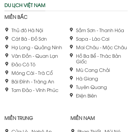
DU LỊCH VIỆT NAM
MIỀN BẮC
Thủ đô Hà Nội
Sầm Sơn - Thanh Hóa
Cát Bà - Đồ Sơn
Sapa - Lào Cai
Hạ Long - Quảng Ninh
Mai Châu - Mộc Châu
Vân Đồn - Quan Lạn
Hồ Ba Bể - Thác Bản
Giốc
Đảo Cô Tô
Mù Cang Chải
Móng Cái - Trà Cổ
Hà Giang
Bái Đính - Tràng An
Tuyên Quang
Tam Đảo - Vĩnh Phúc
Điện Biên
MIỀN TRUNG
MIỀN NAM
Cửa Lò - Nghệ An
Phan Thiết - Mũi Né