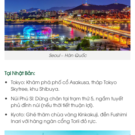
Seoul – Hàn Quốc
Tại Nhật Bản:
Tokyo: Khám phá phố cổ Asakusa, tháp Tokyo
Skytree, khu Shibuya.
Núi Phú Sĩ: Dừng chân tại trạm thứ 5, ngắm tuyết
phủ đỉnh núi (nếu thời tiết thuận lợi).
Kyoto: Ghé thăm chùa vàng Kinkakuji, đền Fushimi
Inari với hàng ngàn cổng Torii đỏ rực.