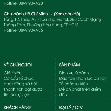
Hotline:
0899.909.920
Chi nhánh Hồ Chí Minh
→
[Xem bản đồ]
Tầng 12, Tháp A2 - Tòa nhà Viettel, 285 Cách Mạng
Tháng Tám, Phường Hòa Hưng, TP.HCM
Hotline:
0899.909.936
VỀ CHÚNG TÔI
SẢN PHẨM
Giới thiệu
Dịch vụ lữ hành
Cơ cấu tổ chức
Đào tạo nhân lực du lịch
Hoạt động xã hội
Tổ chức sự kiện
Thành tích đạt được
Đề án phát triển điểm
Tin tức sự kiện
đến
KHÁCH HÀNG
ĐẠI LÝ / CTV