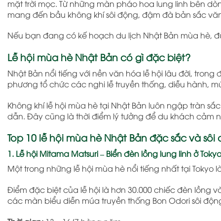
mặt trời mọc. Từ những màn pháo hoa lung linh bên dò
mang đến bầu không khí sôi động, đậm đà bản sắc văn 
Nếu bạn đang có kế hoạch du lịch Nhật Bản mùa hè, đừn
Lễ hội mùa hè Nhật Bản có gì đặc biệt?
Nhật Bản
nổi tiếng với nền văn hóa lễ hội lâu đời, tron
phương tổ chức các nghi lễ truyền thống, diễu hành, 
Không khí lễ hội mùa hè tại Nhật Bản luôn ngập tràn 
dẫn. Đây cũng là thời điểm lý tưởng để du khách cảm n
Top 10 lễ hội mùa hè Nhật Bản đặc sắc và sôi
1. Lễ hội Mitama Matsuri – Biển đèn lồng lung linh ở Toky
Một trong những lễ hội mùa hè nổi tiếng nhất tại
Tokyo
l
Điểm đặc biệt của lễ hội là hơn 30.000 chiếc đèn lồng 
các màn biểu diễn múa truyền thống Bon Odori sôi độn