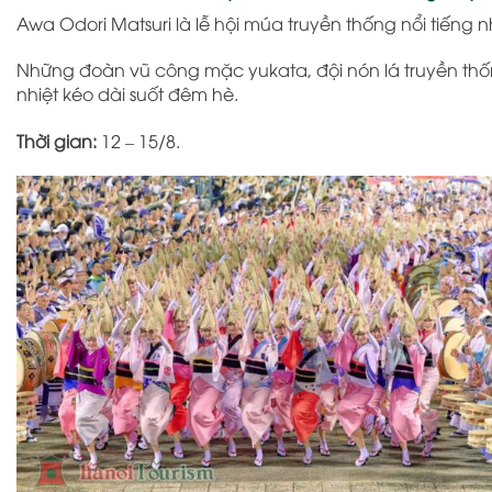
Awa Odori Matsuri
là lễ hội múa truyền thống nổi tiếng 
Những đoàn vũ công mặc yukata, đội nón lá truyền thố
nhiệt kéo dài suốt đêm hè.
Thời gian:
12 – 15/8.