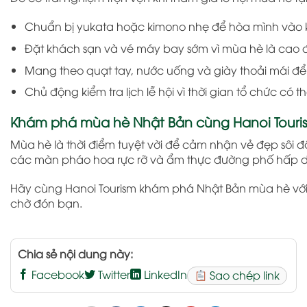
Chuẩn bị yukata hoặc kimono nhẹ để hòa mình vào kh
Đặt khách sạn và vé máy bay sớm vì mùa hè là cao đ
Mang theo quạt tay, nước uống và giày thoải mái để 
Chủ động kiểm tra lịch lễ hội vì thời gian tổ chức có 
Khám phá mùa hè Nhật Bản cùng Hanoi Touri
Mùa hè là thời điểm tuyệt vời để cảm nhận vẻ đẹp sô
các màn pháo hoa rực rỡ và ẩm thực đường phố hấp dẫn
Hãy cùng Hanoi Tourism khám phá Nhật Bản mùa hè với n
chờ đón bạn.
Chia sẻ nội dung này:
Facebook
Twitter
LinkedIn
Sao chép link