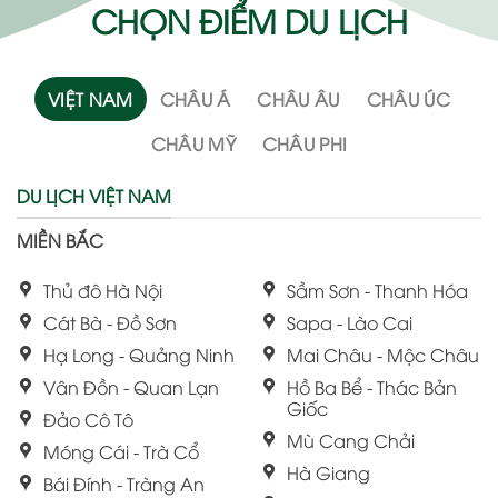
CHỌN ĐIỂM DU LỊCH
VIỆT NAM
CHÂU Á
CHÂU ÂU
CHÂU ÚC
CHÂU MỸ
CHÂU PHI
DU LỊCH VIỆT NAM
MIỀN BẮC
Thủ đô Hà Nội
Sầm Sơn - Thanh Hóa
Cát Bà - Đồ Sơn
Sapa - Lào Cai
Hạ Long - Quảng Ninh
Mai Châu - Mộc Châu
Vân Đồn - Quan Lạn
Hồ Ba Bể - Thác Bản
Giốc
Đảo Cô Tô
Mù Cang Chải
Móng Cái - Trà Cổ
Hà Giang
Bái Đính - Tràng An