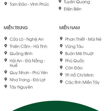
Tuyên Quang
Tam Đảo - Vĩnh Phúc
Điện Biên
MIỀN TRUNG
MIỀN NAM
Cửa Lò - Nghệ An
Phan Thiết - Mũi Né
Thiên Cầm - Hà Tĩnh
Vũng Tàu
Quảng Bình
Buôn Mê Thuột
Hội An - Đà Nẵng -
Phú Quốc
Huế
Côn Đảo
Quy Nhơn - Phú Yên
TP. Hồ Chí Minh
Nha Trang - Đà Lạt
Các tỉnh Miền Tây
Tây Nguyên