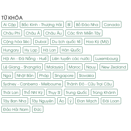
TỪ KHÓA
Ai Cập
Bắc Kinh - Thượng Hải
Bỉ
Bồ Đào Nha
Canada
Châu Phi
Châu Á
Châu Âu
Các tỉnh Miền Tây
Cộng hòa Séc
Dubai
Du lịch quốc tế
Hoa Kỳ (Mỹ)
Hungary
Hy Lạp
Hà Lan
Hàn Quốc
Hội An - Đà Nẵng - Huế
Liên tuyến các nước
Luxembourg
Lệ Giang - Shangrila
Malaysia
Maroc
Nauy
New Zealand
Nga
Nhật Bản
Pháp
Singapore
Slovakia
Sydney - Canberra - Melbourne
Thành Đô - Cửu Trại Câu
Thái Lan
Thổ Nhĩ Kỳ
Thụy Sĩ
Trung Quốc
Trùng Khánh
Tây Ban Nha
Tây Nguyên
Áo
ý
Đan Mạch
Đài Loan
Đảo Hải Nam
Đức