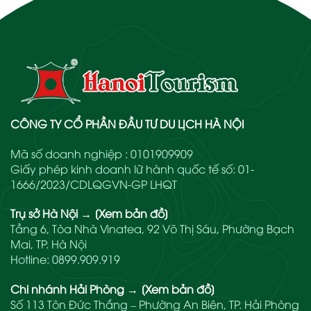
CÔNG TY CỔ PHẦN ĐẦU TƯ DU LỊCH HÀ NỘI
Mã số doanh nghiệp : 0101909909
Giấy phép kinh doanh lữ hành quốc tế số: 01-
1666/2023/CDLQGVN-GP LHQT
Trụ sở Hà Nội
→
[Xem bản đồ]
Tầng 6, Tòa Nhà Vinatea, 92 Võ Thị Sáu, Phường Bạch
Mai, TP. Hà Nội
Hotline:
0899.909.919
Chi nhánh Hải Phòng
→
[Xem bản đồ]
Số 113 Tôn Đức Thắng – Phường An Biên, TP. Hải Phòng