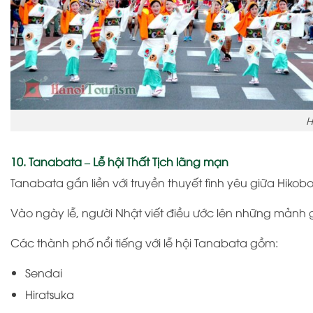
H
10. Tanabata – Lễ hội Thất Tịch lãng mạn
Tanabata
gắn liền với truyền thuyết tình yêu giữa Hikobo
Vào ngày lễ, người Nhật viết điều ước lên những mảnh 
Các thành phố nổi tiếng với lễ hội Tanabata gồm:
Sendai
Hiratsuka