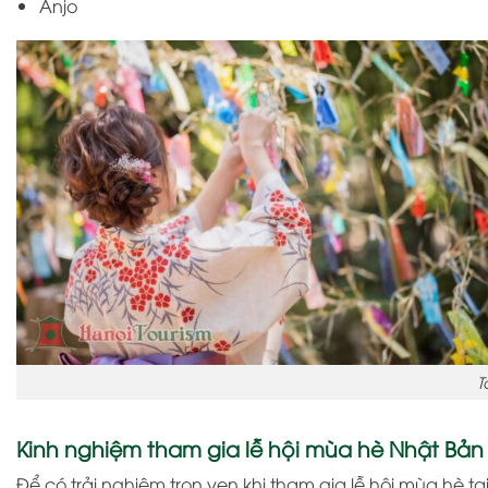
Anjo
T
Kinh nghiệm tham gia lễ hội mùa hè Nhật Bản
Để có trải nghiệm trọn vẹn khi tham gia lễ hội mùa hè t