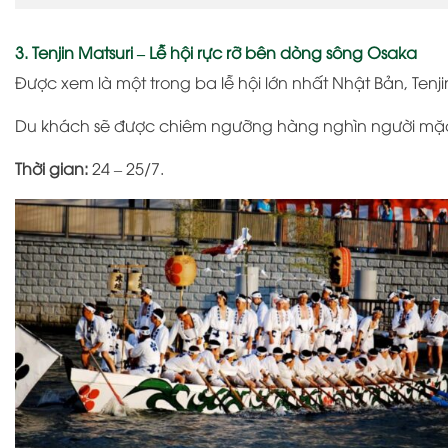
3. Tenjin Matsuri – Lễ hội rực rỡ bên dòng sông Osaka
Được xem là một trong ba lễ hội lớn nhất Nhật Bản,
Tenj
Du khách sẽ được chiêm ngưỡng hàng nghìn người mặc 
Thời gian:
24 – 25/7.