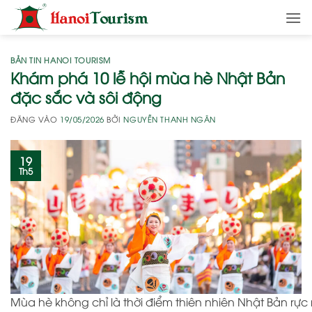
Bỏ
qua
nội
dung
BẢN TIN HANOI TOURISM
Khám phá 10 lễ hội mùa hè Nhật Bản
đặc sắc và sôi động
ĐĂNG VÀO
19/05/2026
BỞI
NGUYỄN THANH NGÂN
19
Th5
Mùa hè không chỉ là thời điểm thiên nhiên Nhật Bản rực