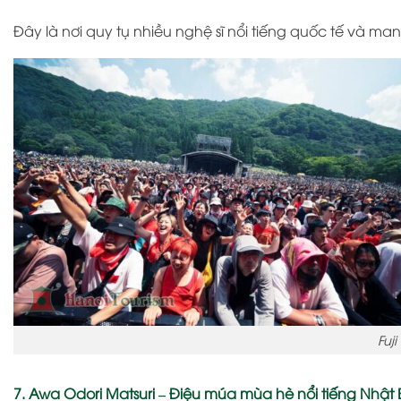
Đây là nơi quy tụ nhiều nghệ sĩ nổi tiếng quốc tế và m
Fuj
7. Awa Odori Matsuri – Điệu múa mùa hè nổi tiếng Nhật