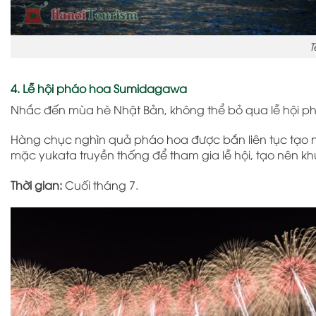
T
4. Lễ hội pháo hoa Sumidagawa
Nhắc đến mùa hè Nhật Bản, không thể bỏ qua lễ hội p
Hàng chục nghìn quả pháo hoa được bắn liên tục tạo 
mặc yukata truyền thống để tham gia lễ hội, tạo nên 
Thời gian:
Cuối tháng 7.