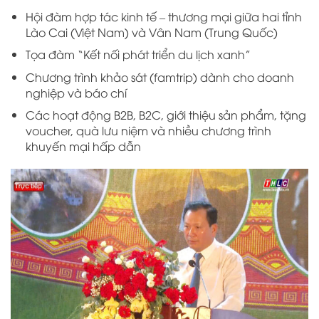
Hội đàm hợp tác kinh tế – thương mại giữa hai tỉnh
Lào Cai (Việt Nam) và Vân Nam (Trung Quốc)
Tọa đàm “Kết nối phát triển du lịch xanh”
Chương trình khảo sát (famtrip) dành cho doanh
nghiệp và báo chí
Các hoạt động B2B, B2C, giới thiệu sản phẩm, tặng
voucher, quà lưu niệm và nhiều chương trình
khuyến mại hấp dẫn