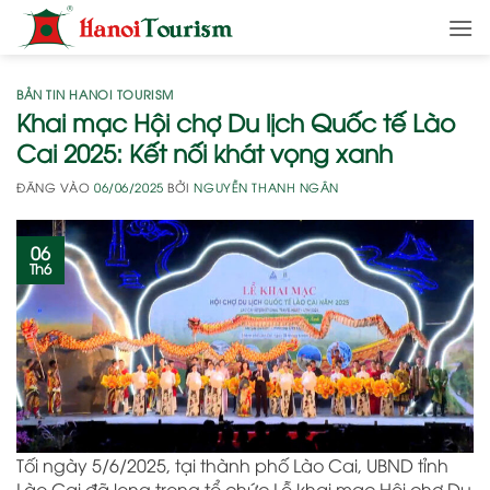
Bỏ
qua
nội
dung
BẢN TIN HANOI TOURISM
Khai mạc Hội chợ Du lịch Quốc tế Lào
Cai 2025: Kết nối khát vọng xanh
ĐĂNG VÀO
06/06/2025
BỞI
NGUYỄN THANH NGÂN
06
Th6
Tối ngày 5/6/2025, tại thành phố Lào Cai, UBND tỉnh
Lào Cai đã long trọng tổ chức Lễ khai mạc Hội chợ Du