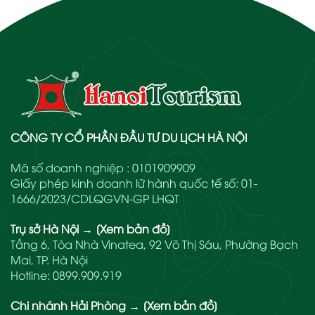
CÔNG TY CỔ PHẦN ĐẦU TƯ DU LỊCH HÀ NỘI
Mã số doanh nghiệp : 0101909909
Giấy phép kinh doanh lữ hành quốc tế số: 01-
1666/2023/CDLQGVN-GP LHQT
Trụ sở Hà Nội
→
[Xem bản đồ]
Tầng 6, Tòa Nhà Vinatea, 92 Võ Thị Sáu, Phường Bạch
Mai, TP. Hà Nội
Hotline:
0899.909.919
Chi nhánh Hải Phòng
→
[Xem bản đồ]