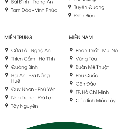
Bái Đính - Tràng An
Tuyên Quang
Tam Đảo - Vĩnh Phúc
Điện Biên
MIỀN TRUNG
MIỀN NAM
Cửa Lò - Nghệ An
Phan Thiết - Mũi Né
Thiên Cầm - Hà Tĩnh
Vũng Tàu
Quảng Bình
Buôn Mê Thuột
Hội An - Đà Nẵng -
Phú Quốc
Huế
Côn Đảo
Quy Nhơn - Phú Yên
TP. Hồ Chí Minh
Nha Trang - Đà Lạt
Các tỉnh Miền Tây
Tây Nguyên