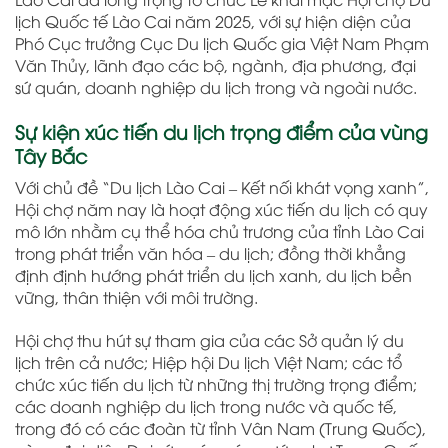
lịch Quốc tế Lào Cai năm 2025, với sự hiện diện của
Phó Cục trưởng Cục Du lịch Quốc gia Việt Nam Phạm
Văn Thủy, lãnh đạo các bộ, ngành, địa phương, đại
sứ quán, doanh nghiệp du lịch trong và ngoài nước.
Sự kiện xúc tiến du lịch trọng điểm của vùng
Tây Bắc
Với chủ đề “Du lịch Lào Cai – Kết nối khát vọng xanh”,
Hội chợ năm nay là hoạt động xúc tiến du lịch có quy
mô lớn nhằm cụ thể hóa chủ trương của tỉnh Lào Cai
trong phát triển văn hóa – du lịch; đồng thời khẳng
định định hướng phát triển du lịch xanh, du lịch bền
vững, thân thiện với môi trường.
Hội chợ thu hút sự tham gia của các Sở quản lý du
lịch trên cả nước; Hiệp hội Du lịch Việt Nam; các tổ
chức xúc tiến du lịch từ những thị trường trọng điểm;
các doanh nghiệp du lịch trong nước và quốc tế,
trong đó có các đoàn từ tỉnh Vân Nam (Trung Quốc),