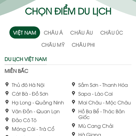
CHỌN ĐIỂM DU LỊCH
VIỆT NAM
CHÂU Á
CHÂU ÂU
CHÂU ÚC
CHÂU MỸ
CHÂU PHI
DU LỊCH VIỆT NAM
MIỀN BẮC
Thủ đô Hà Nội
Sầm Sơn - Thanh Hóa
Cát Bà - Đồ Sơn
Sapa - Lào Cai
Hạ Long - Quảng Ninh
Mai Châu - Mộc Châu
Vân Đồn - Quan Lạn
Hồ Ba Bể - Thác Bản
Giốc
Đảo Cô Tô
Mù Cang Chải
Móng Cái - Trà Cổ
Hà Giang