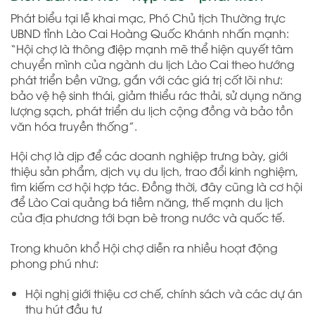
Phát biểu tại lễ khai mạc, Phó Chủ tịch Thường trực
UBND tỉnh Lào Cai Hoàng Quốc Khánh nhấn mạnh:
“Hội chợ là thông điệp mạnh mẽ thể hiện quyết tâm
chuyển mình của ngành du lịch Lào Cai theo hướng
phát triển bền vững, gắn với các giá trị cốt lõi như:
bảo vệ hệ sinh thái, giảm thiểu rác thải, sử dụng năng
lượng sạch, phát triển du lịch cộng đồng và bảo tồn
văn hóa truyền thống”.
Hội chợ là dịp để các doanh nghiệp trưng bày, giới
thiệu sản phẩm, dịch vụ du lịch, trao đổi kinh nghiệm,
tìm kiếm cơ hội hợp tác. Đồng thời, đây cũng là cơ hội
để Lào Cai quảng bá tiềm năng, thế mạnh du lịch
của địa phương tới bạn bè trong nước và quốc tế.
Trong khuôn khổ Hội chợ diễn ra nhiều hoạt động
phong phú như:
Hội nghị giới thiệu cơ chế, chính sách và các dự án
thu hút đầu tư