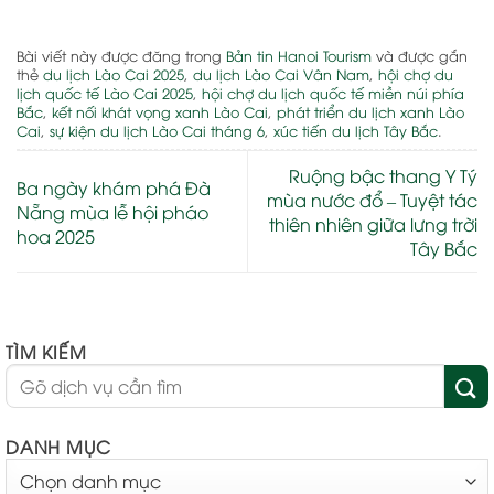
Bài viết này được đăng trong
Bản tin Hanoi Tourism
và được gắn
thẻ
du lịch Lào Cai 2025
,
du lịch Lào Cai Vân Nam
,
hội chợ du
lịch quốc tế Lào Cai 2025
,
hội chợ du lịch quốc tế miền núi phía
Bắc
,
kết nối khát vọng xanh Lào Cai
,
phát triển du lịch xanh Lào
Cai
,
sự kiện du lịch Lào Cai tháng 6
,
xúc tiến du lịch Tây Bắc
.
Ruộng bậc thang Y Tý
Ba ngày khám phá Đà
mùa nước đổ – Tuyệt tác
Nẵng mùa lễ hội pháo
thiên nhiên giữa lưng trời
hoa 2025
Tây Bắc
TÌM KIẾM
DANH MỤC
DANH
MỤC