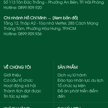
Số 113 Tôn Đức Thắng – Phường An Biên, TP. Hải Phòng
Hotline:
0899.909.920
Chi nhánh Hồ Chí Minh
→
[Xem bản đồ]
Tầng 12, Tháp A2 - Tòa nhà Viettel, 285 Cách Mạng
Tháng Tám, Phường Hòa Hưng, TP.HCM
Hotline:
0899.909.936
VỀ CHÚNG TÔI
SẢN PHẨM
Giới thiệu
Dịch vụ lữ hành
Cơ cấu tổ chức
Đào tạo nhân lực du lịch
Hoạt động xã hội
Tổ chức sự kiện
Thành tích đạt được
Đề án phát triển điểm
Tin tức sự kiện
đến