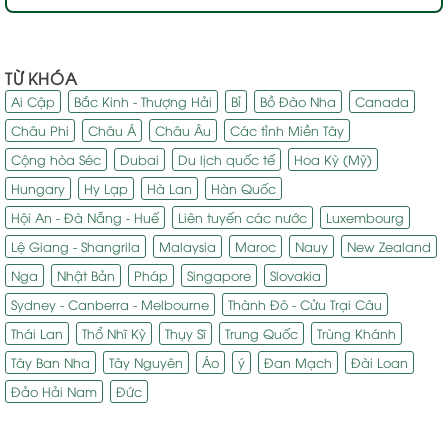
TỪ KHÓA
Ai Cập
Bắc Kinh - Thượng Hải
Bỉ
Bồ Đào Nha
Canada
Châu Phi
Châu Á
Châu Âu
Các tỉnh Miền Tây
Cộng hòa Séc
Dubai
Du lịch quốc tế
Hoa Kỳ (Mỹ)
Hungary
Hy Lạp
Hà Lan
Hàn Quốc
Hội An - Đà Nẵng - Huế
Liên tuyến các nước
Luxembourg
Lệ Giang - Shangrila
Malaysia
Maroc
Nauy
New Zealand
Nga
Nhật Bản
Pháp
Singapore
Slovakia
Sydney - Canberra - Melbourne
Thành Đô - Cửu Trại Câu
Thái Lan
Thổ Nhĩ Kỳ
Thụy Sĩ
Trung Quốc
Trùng Khánh
Tây Ban Nha
Tây Nguyên
Áo
ý
Đan Mạch
Đài Loan
Đảo Hải Nam
Đức