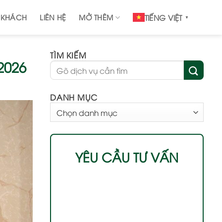
 KHÁCH
LIÊN HỆ
MỞ THÊM
TIẾNG VIỆT
▼
TÌM KIẾM
2026
DANH MỤC
DANH
MỤC
YÊU CẦU TƯ VẤN