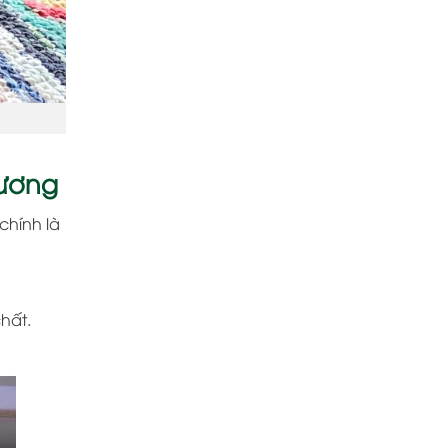
Dương
chính là
hất.