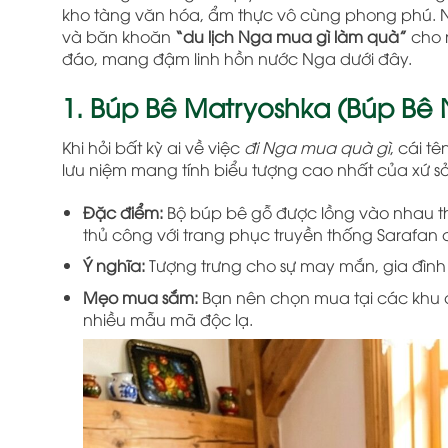
kho tàng văn hóa, ẩm thực vô cùng phong phú. N
và băn khoăn
“du lịch Nga mua gì làm quà”
cho 
đáo, mang đậm linh hồn nước Nga dưới đây.
1. Búp Bê Matryoshka (Búp Bê 
Khi hỏi bất kỳ ai về việc
đi Nga mua quà gì
, cái t
lưu niệm mang tính biểu tượng cao nhất của xứ 
Đặc điểm:
Bộ búp bê gỗ được lồng vào nhau th
thủ công với trang phục truyền thống Sarafan
Ý nghĩa:
Tượng trưng cho sự may mắn, gia đình
Mẹo mua sắm:
Bạn nên chọn mua tại các khu c
nhiều mẫu mã độc lạ.