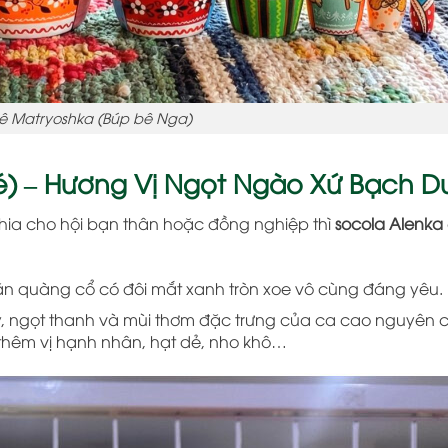
ê Matryoshka (Búp bê Nga)
Bé) – Hương Vị Ngọt Ngào Xứ Bạch 
hia cho hội bạn thân hoặc đồng nghiệp thì
socola Alenka
hăn quàng cổ có đôi mắt xanh tròn xoe vô cùng đáng yêu.
y, ngọt thanh và mùi thơm đặc trưng của ca cao nguyên c
 thêm vị hạnh nhân, hạt dẻ, nho khô…