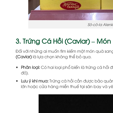
Sô-cô-la Alen
3. Trứng Cá Hồi (Caviar) – M
Đối với những ai muốn tìm kiếm một món quà sang 
(Caviar)
là lựa chọn không thể bỏ qua.
Phân loại:
Có hai loại phổ biến là trứng cá hồi 
đỏ).
Lưu ý khi mua:
Trứng cá hồi cần được bảo quản 
lớn hoặc cửa hàng miễn thuế tại sân bay và yêu