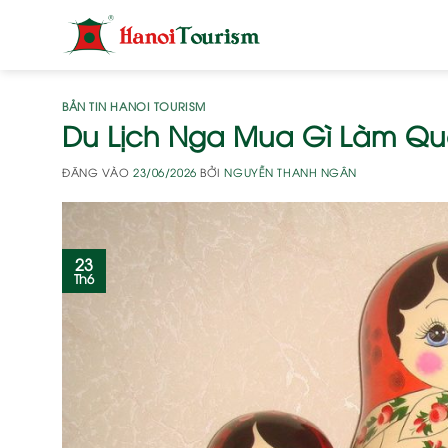
Bỏ
qua
nội
dung
BẢN TIN HANOI TOURISM
Du Lịch Nga Mua Gì Làm Quà
ĐĂNG VÀO
23/06/2026
BỞI
NGUYỄN THANH NGÂN
23
Th6