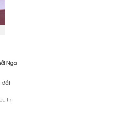
hồi Nga
, đắt
u thị