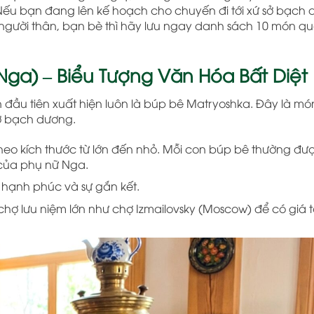
ếu bạn đang lên kế hoạch cho chuyến đi tới xứ sở bạch
người thân, bạn bè thì hãy lưu ngay danh sách 10 món q
Nga) – Biểu Tượng Văn Hóa Bất Diệt
ên đầu tiên xuất hiện luôn là búp bê Matryoshka. Đây là m
sở bạch dương.
eo kích thước từ lớn đến nhỏ. Mỗi con búp bê thường đượ
 của phụ nữ Nga.
 hạnh phúc và sự gắn kết.
hợ lưu niệm lớn như chợ Izmailovsky (Moscow) để có giá t