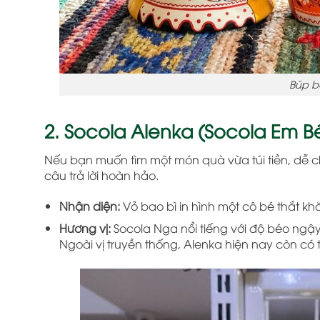
Búp b
2. Socola Alenka (Socola Em 
Nếu bạn muốn tìm một món quà vừa túi tiền, dễ c
câu trả lời hoàn hảo.
Nhận diện:
Vỏ bao bì in hình một cô bé thắt k
Hương vị:
Socola Nga nổi tiếng với độ béo ngậ
Ngoài vị truyền thống, Alenka hiện nay còn có