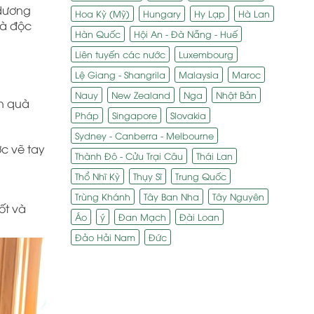
 dương
Hoa Kỳ (Mỹ)
Hungary
Hy Lạp
Hà Lan
uà độc
Hàn Quốc
Hội An - Đà Nẵng - Huế
Liên tuyến các nước
Luxembourg
Lệ Giang - Shangrila
Malaysia
Maroc
Nauy
New Zealand
Nga
Nhật Bản
ón quà
Pháp
Singapore
Slovakia
Sydney - Canberra - Melbourne
c vẽ tay
Thành Đô - Cửu Trại Câu
Thái Lan
Thổ Nhĩ Kỳ
Thụy Sĩ
Trung Quốc
Trùng Khánh
Tây Ban Nha
Tây Nguyên
ốt và
Áo
ý
Đan Mạch
Đài Loan
Đảo Hải Nam
Đức