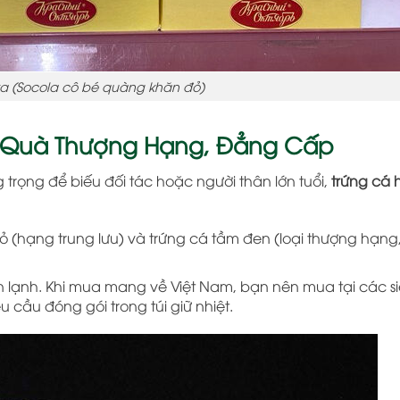
ka (Socola cô bé quàng khăn đỏ)
ón Quà Thượng Hạng, Đẳng Cấp
trọng để biếu đối tác hoặc người thân lớn tuổi,
trứng cá 
đỏ (hạng trung lưu) và trứng cá tầm đen (loại thượng hạng
lạnh. Khi mua mang về Việt Nam, bạn nên mua tại các siê
 cầu đóng gói trong túi giữ nhiệt.