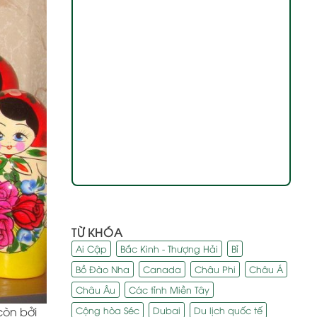
TỪ KHÓA
Ai Cập
Bắc Kinh - Thượng Hải
Bỉ
Bồ Đào Nha
Canada
Châu Phi
Châu Á
Châu Âu
Các tỉnh Miền Tây
Cộng hòa Séc
Dubai
Du lịch quốc tế
còn bởi