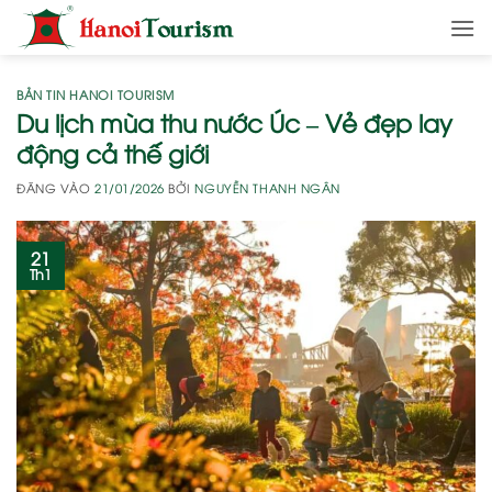
Bỏ
qua
nội
dung
BẢN TIN HANOI TOURISM
Du lịch mùa thu nước Úc – Vẻ đẹp lay
động cả thế giới
ĐĂNG VÀO
21/01/2026
BỞI
NGUYỄN THANH NGÂN
21
Th1