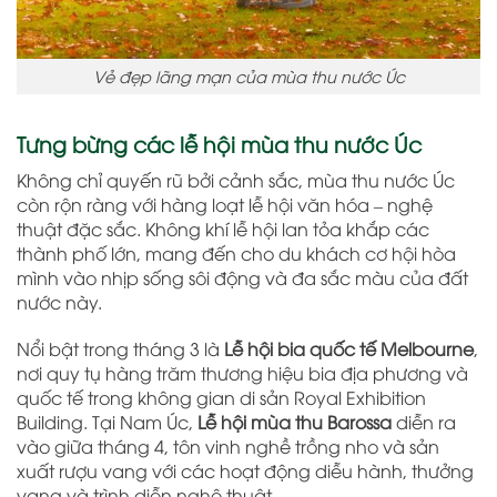
Vẻ đẹp lãng mạn của mùa thu nước Úc
Tưng bừng các lễ hội mùa thu nước Úc
Không chỉ quyến rũ bởi cảnh sắc, mùa thu nước Úc
còn rộn ràng với hàng loạt lễ hội văn hóa – nghệ
thuật đặc sắc. Không khí lễ hội lan tỏa khắp các
thành phố lớn, mang đến cho du khách cơ hội hòa
mình vào nhịp sống sôi động và đa sắc màu của đất
nước này.
Nổi bật trong tháng 3 là
Lễ hội bia quốc tế Melbourne
,
nơi quy tụ hàng trăm thương hiệu bia địa phương và
quốc tế trong không gian di sản Royal Exhibition
Building. Tại Nam Úc,
Lễ hội mùa thu Barossa
diễn ra
vào giữa tháng 4, tôn vinh nghề trồng nho và sản
xuất rượu vang với các hoạt động diễu hành, thưởng
vang và trình diễn nghệ thuật.