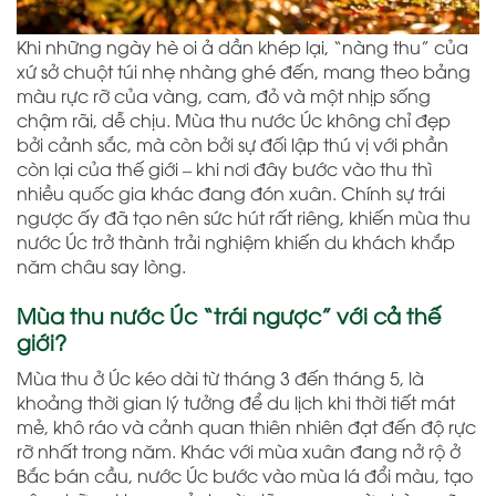
Khi những ngày hè oi ả dần khép lại, “nàng thu” của
xứ sở chuột túi nhẹ nhàng ghé đến, mang theo bảng
màu rực rỡ của vàng, cam, đỏ và một nhịp sống
chậm rãi, dễ chịu. Mùa thu nước Úc không chỉ đẹp
bởi cảnh sắc, mà còn bởi sự đối lập thú vị với phần
còn lại của thế giới – khi nơi đây bước vào thu thì
nhiều quốc gia khác đang đón xuân. Chính sự trái
ngược ấy đã tạo nên sức hút rất riêng, khiến mùa thu
nước Úc trở thành trải nghiệm khiến du khách khắp
năm châu say lòng.
Mùa thu nước Úc “trái ngược” với cả thế
giới?
Mùa thu ở Úc kéo dài từ tháng 3 đến tháng 5, là
khoảng thời gian lý tưởng để du lịch khi thời tiết mát
mẻ, khô ráo và cảnh quan thiên nhiên đạt đến độ rực
rỡ nhất trong năm. Khác với mùa xuân đang nở rộ ở
Bắc bán cầu, nước Úc bước vào mùa lá đổi màu, tạo