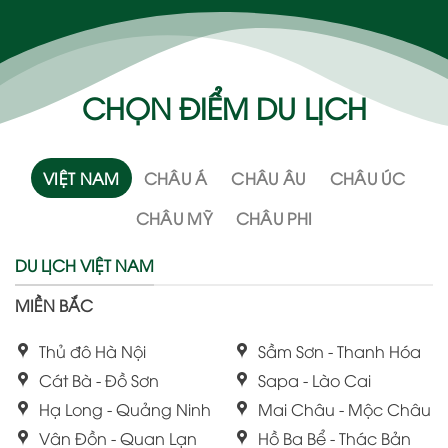
CHỌN ĐIỂM DU LỊCH
VIỆT NAM
CHÂU Á
CHÂU ÂU
CHÂU ÚC
CHÂU MỸ
CHÂU PHI
DU LỊCH VIỆT NAM
MIỀN BẮC
Thủ đô Hà Nội
Sầm Sơn - Thanh Hóa
Cát Bà - Đồ Sơn
Sapa - Lào Cai
Hạ Long - Quảng Ninh
Mai Châu - Mộc Châu
Vân Đồn - Quan Lạn
Hồ Ba Bể - Thác Bản