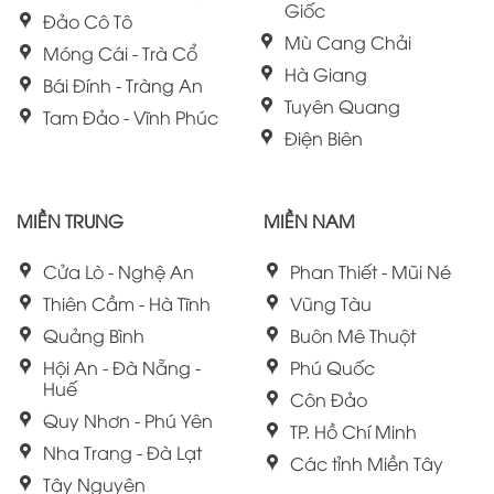
Giốc
Đảo Cô Tô
Mù Cang Chải
Móng Cái - Trà Cổ
Hà Giang
Bái Đính - Tràng An
Tuyên Quang
Tam Đảo - Vĩnh Phúc
Điện Biên
MIỀN TRUNG
MIỀN NAM
Cửa Lò - Nghệ An
Phan Thiết - Mũi Né
Thiên Cầm - Hà Tĩnh
Vũng Tàu
Quảng Bình
Buôn Mê Thuột
Hội An - Đà Nẵng -
Phú Quốc
Huế
Côn Đảo
Quy Nhơn - Phú Yên
TP. Hồ Chí Minh
Nha Trang - Đà Lạt
Các tỉnh Miền Tây
Tây Nguyên