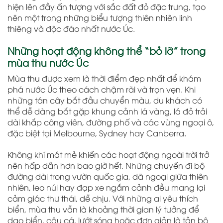
hiện lên đầy ấn tượng với sắc đất đỏ đặc trưng, tạo
nên một trong những biểu tượng thiên nhiên linh
thiêng và độc đáo nhất nước Úc.
Những hoạt động không thể “bỏ lỡ” trong
mùa thu nước Úc
Mùa thu được xem là thời điểm đẹp nhất để khám
phá nước Úc theo cách chậm rãi và trọn vẹn. Khi
những tán cây bắt đầu chuyển màu, du khách có
thể dễ dàng bắt gặp khung cảnh lá vàng, lá đỏ trải
dài khắp công viên, đường phố và các vùng ngoại ô,
đặc biệt tại Melbourne, Sydney hay Canberra.
Không khí mát mẻ khiến các hoạt động ngoài trời trở
nên hấp dẫn hơn bao giờ hết. Những chuyến đi bộ
đường dài trong vườn quốc gia, dã ngoại giữa thiên
nhiên, leo núi hay đạp xe ngắm cảnh đều mang lại
cảm giác thư thái, dễ chịu. Với những ai yêu thích
biển, mùa thu vẫn là khoảng thời gian lý tưởng để
dạo biển, câu cá, lướt sóng hoặc đơn giản là tản bộ