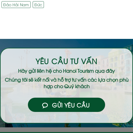
Đảo Hải Nam
Đức
YÊU CẦU TƯ VẤN
Hãy gửi liên hệ cho
Hanoi Tourism
qua đây
Chúng tôi sẽ kết nối và hỗ trợ tư vấn các lựa chọn phù
hợp cho Quý khách
GỬI YÊU CẦU