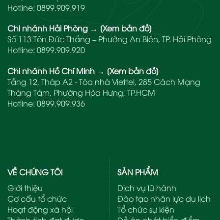
Hotline:
0899.909.919
Chi nhánh Hải Phòng
→
[Xem bản đồ]
Số 113 Tôn Đức Thắng – Phường An Biên, TP. Hải Phòng
Hotline:
0899.909.920
Chi nhánh Hồ Chí Minh
→
[Xem bản đồ]
Tầng 12, Tháp A2 - Tòa nhà Viettel, 285 Cách Mạng
Tháng Tám, Phường Hòa Hưng, TP.HCM
Hotline:
0899.909.936
VỀ CHÚNG TÔI
SẢN PHẨM
Giới thiệu
Dịch vụ lữ hành
Cơ cấu tổ chức
Đào tạo nhân lực du lịch
Hoạt động xã hội
Tổ chức sự kiện