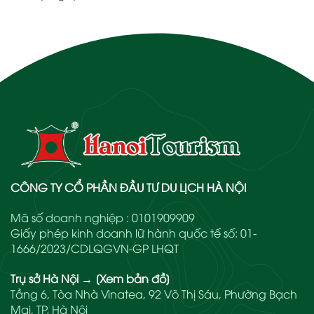
CÔNG TY CỔ PHẦN ĐẦU TƯ DU LỊCH HÀ NỘI
Mã số doanh nghiệp : 0101909909
Giấy phép kinh doanh lữ hành quốc tế số: 01-
1666/2023/CDLQGVN-GP LHQT
Trụ sở Hà Nội
→
[Xem bản đồ]
Tầng 6, Tòa Nhà Vinatea, 92 Võ Thị Sáu, Phường Bạch
Mai, TP. Hà Nội