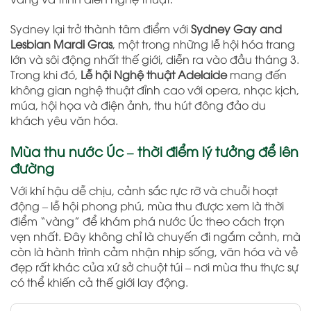
Sydney lại trở thành tâm điểm với
Sydney Gay and
Lesbian Mardi Gras
, một trong những lễ hội hóa trang
lớn và sôi động nhất thế giới, diễn ra vào đầu tháng 3.
Trong khi đó,
Lễ hội Nghệ thuật Adelaide
mang đến
không gian nghệ thuật đỉnh cao với opera, nhạc kịch,
múa, hội họa và điện ảnh, thu hút đông đảo du
khách yêu văn hóa.
Mùa thu nước Úc – thời điểm lý tưởng để lên
đường
Với khí hậu dễ chịu, cảnh sắc rực rỡ và chuỗi hoạt
động – lễ hội phong phú, mùa thu được xem là thời
điểm “vàng” để khám phá nước Úc theo cách trọn
vẹn nhất. Đây không chỉ là chuyến đi ngắm cảnh, mà
còn là hành trình cảm nhận nhịp sống, văn hóa và vẻ
đẹp rất khác của xứ sở chuột túi – nơi mùa thu thực sự
có thể khiến cả thế giới lay động.