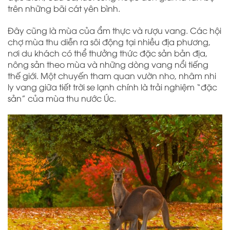
trên những bãi cát yên bình.
Đây cũng là mùa của ẩm thực và rượu vang. Các hội
chợ mùa thu diễn ra sôi động tại nhiều địa phương,
nơi du khách có thể thưởng thức đặc sản bản địa,
nông sản theo mùa và những dòng vang nổi tiếng
thế giới. Một chuyến tham quan vườn nho, nhâm nhi
ly vang giữa tiết trời se lạnh chính là trải nghiệm “đặc
sản” của mùa thu nước Úc.