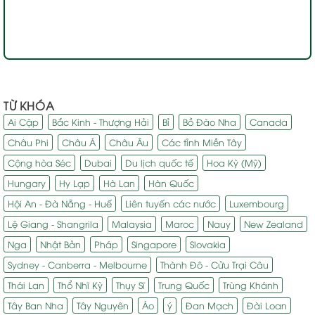
TỪ KHÓA
Ai Cập
Bắc Kinh - Thượng Hải
Bỉ
Bồ Đào Nha
Canada
Châu Phi
Châu Á
Châu Âu
Các tỉnh Miền Tây
Cộng hòa Séc
Dubai
Du lịch quốc tế
Hoa Kỳ (Mỹ)
Hungary
Hy Lạp
Hà Lan
Hàn Quốc
Hội An - Đà Nẵng - Huế
Liên tuyến các nước
Luxembourg
Lệ Giang - Shangrila
Malaysia
Maroc
Nauy
New Zealand
Nga
Nhật Bản
Pháp
Singapore
Slovakia
Sydney - Canberra - Melbourne
Thành Đô - Cửu Trại Câu
Thái Lan
Thổ Nhĩ Kỳ
Thụy Sĩ
Trung Quốc
Trùng Khánh
Tây Ban Nha
Tây Nguyên
Áo
ý
Đan Mạch
Đài Loan