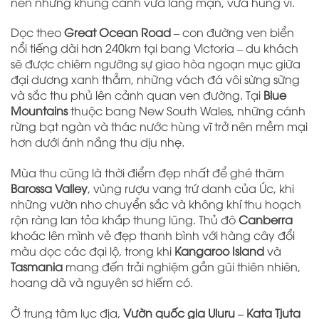
nên những khung cảnh vừa lãng mạn, vừa hùng vĩ.
Dọc theo
Great Ocean Road
– con đường ven biển
nổi tiếng dài hơn 240km tại bang Victoria – du khách
sẽ được chiêm ngưỡng sự giao hòa ngoạn mục giữa
đại dương xanh thẳm, những vách đá vôi sừng sững
và sắc thu phủ lên cảnh quan ven đường. Tại
Blue
Mountains
thuộc bang New South Wales, những cánh
rừng bạt ngàn và thác nước hùng vĩ trở nên mềm mại
hơn dưới ánh nắng thu dịu nhẹ.
Mùa thu cũng là thời điểm đẹp nhất để ghé thăm
Barossa Valley
, vùng rượu vang trứ danh của Úc, khi
những vườn nho chuyển sắc và không khí thu hoạch
rộn ràng lan tỏa khắp thung lũng. Thủ đô
Canberra
khoác lên mình vẻ đẹp thanh bình với hàng cây đổi
màu dọc các đại lộ, trong khi
Kangaroo Island
và
Tasmania
mang đến trải nghiệm gần gũi thiên nhiên,
hoang dã và nguyên sơ hiếm có.
Ở trung tâm lục địa,
Vườn quốc gia Uluru – Kata Tjuta