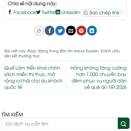
Chia sẻ nội dung này:
Facebook
Twitter
LinkedIn
Sao chép link
Bài viết này được đăng trong
Bản tin Hanoi Tourism
. Đánh dấu
liên kết thường trực
.
Quế Lâm triển khai chính
Hàng không tăng cường
sách miễn thị thực, mở
hơn 1.000 chuyến bay
rộng cơ hội cho du khách
đêm phục vụ người dân
quốc tế
về quê ăn Tết 2026
TÌM KIẾM