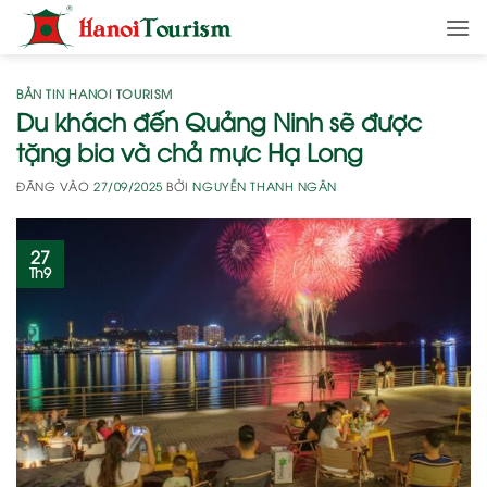
Bỏ
qua
nội
dung
BẢN TIN HANOI TOURISM
Du khách đến Quảng Ninh sẽ được
tặng bia và chả mực Hạ Long
ĐĂNG VÀO
27/09/2025
BỞI
NGUYỄN THANH NGÂN
27
Th9