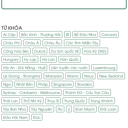
TỪ KHÓA
Ai Cập
Bắc Kinh - Thượng Hải
Bỉ
Bồ Đào Nha
Canada
Châu Phi
Châu Á
Châu Âu
Các tỉnh Miền Tây
Cộng hòa Séc
Dubai
Du lịch quốc tế
Hoa Kỳ (Mỹ)
Hungary
Hy Lạp
Hà Lan
Hàn Quốc
Hội An - Đà Nẵng - Huế
Liên tuyến các nước
Luxembourg
Lệ Giang - Shangrila
Malaysia
Maroc
Nauy
New Zealand
Nga
Nhật Bản
Pháp
Singapore
Slovakia
Sydney - Canberra - Melbourne
Thành Đô - Cửu Trại Câu
Thái Lan
Thổ Nhĩ Kỳ
Thụy Sĩ
Trung Quốc
Trùng Khánh
Tây Ban Nha
Tây Nguyên
Áo
ý
Đan Mạch
Đài Loan
Đảo Hải Nam
Đức