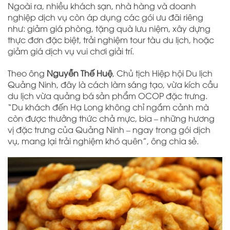
Ngoài ra, nhiều khách sạn, nhà hàng và doanh
nghiệp dịch vụ còn áp dụng các gói ưu đãi riêng
như: giảm giá phòng, tặng quà lưu niệm, xây dựng
thực đơn đặc biệt, trải nghiệm tour tàu du lịch, hoặc
giảm giá dịch vụ vui chơi giải trí.
Theo ông
Nguyễn Thế Huệ
, Chủ tịch Hiệp hội Du lịch
Quảng Ninh, đây là cách làm sáng tạo, vừa kích cầu
du lịch vừa quảng bá sản phẩm OCOP đặc trưng.
“Du khách đến Hạ Long không chỉ ngắm cảnh mà
còn được thưởng thức chả mực, bia – những hương
vị đặc trưng của Quảng Ninh – ngay trong gói dịch
vụ, mang lại trải nghiệm khó quên”, ông chia sẻ.