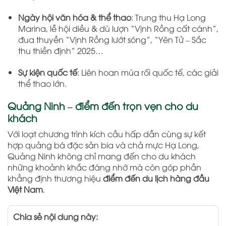
Ngày hội văn hóa & thể thao
: Trung thu Hạ Long
Marina, lễ hội diều & dù lượn “Vịnh Rồng cất cánh”,
đua thuyền “Vịnh Rồng lướt sóng”, “Yên Tử – Sắc
thu thiền định” 2025…
Sự kiện quốc tế
: Liên hoan múa rối quốc tế, các giải
thể thao lớn.
Quảng Ninh – điểm đến trọn vẹn cho du
khách
Với loạt chương trình kích cầu hấp dẫn cùng sự kết
hợp quảng bá đặc sản bia và chả mực Hạ Long,
Quảng Ninh không chỉ mang đến cho du khách
những khoảnh khắc đáng nhớ mà còn góp phần
khẳng định thương hiệu
điểm đến du lịch hàng đầu
Việt Nam
.
Chia sẻ nội dung này: