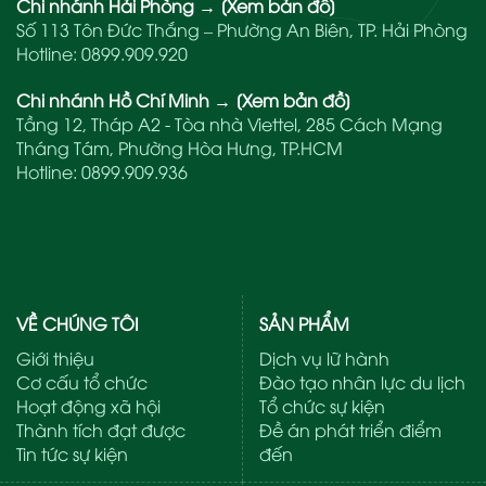
Chi nhánh Hải Phòng
→
[Xem bản đồ]
Số 113 Tôn Đức Thắng – Phường An Biên, TP. Hải Phòng
Hotline:
0899.909.920
Chi nhánh Hồ Chí Minh
→
[Xem bản đồ]
Tầng 12, Tháp A2 - Tòa nhà Viettel, 285 Cách Mạng
Tháng Tám, Phường Hòa Hưng, TP.HCM
Hotline:
0899.909.936
VỀ CHÚNG TÔI
SẢN PHẨM
Giới thiệu
Dịch vụ lữ hành
Cơ cấu tổ chức
Đào tạo nhân lực du lịch
Hoạt động xã hội
Tổ chức sự kiện
Thành tích đạt được
Đề án phát triển điểm
Tin tức sự kiện
đến