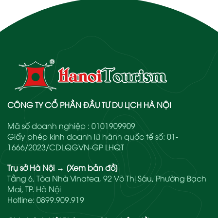
CÔNG TY CỔ PHẦN ĐẦU TƯ DU LỊCH HÀ NỘI
Mã số doanh nghiệp : 0101909909
Giấy phép kinh doanh lữ hành quốc tế số: 01-
1666/2023/CDLQGVN-GP LHQT
Trụ sở Hà Nội
→
[Xem bản đồ]
Tầng 6, Tòa Nhà Vinatea, 92 Võ Thị Sáu, Phường Bạch
Mai, TP. Hà Nội
Hotline:
0899.909.919