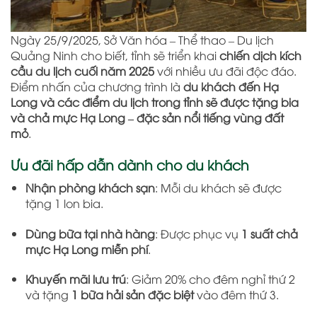
Ngày 25/9/2025, Sở Văn hóa – Thể thao – Du lịch
Quảng Ninh cho biết, tỉnh sẽ triển khai
chiến dịch kích
cầu du lịch cuối năm 2025
với nhiều ưu đãi độc đáo.
Điểm nhấn của chương trình là
du khách đến Hạ
Long và các điểm du lịch trong tỉnh sẽ được tặng bia
và chả mực Hạ Long – đặc sản nổi tiếng vùng đất
mỏ
.
Ưu đãi hấp dẫn dành cho du khách
Nhận phòng khách sạn
: Mỗi du khách sẽ được
tặng 1 lon bia.
Dùng bữa tại nhà hàng
: Được phục vụ
1 suất chả
mực Hạ Long miễn phí
.
Khuyến mãi lưu trú
: Giảm 20% cho đêm nghỉ thứ 2
và tặng
1 bữa hải sản đặc biệt
vào đêm thứ 3.