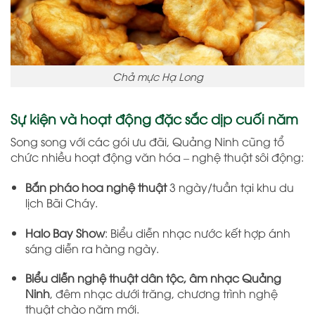
Chả mực Hạ Long
Sự kiện và hoạt động đặc sắc dịp cuối năm
Song song với các gói ưu đãi, Quảng Ninh cũng tổ
chức nhiều hoạt động văn hóa – nghệ thuật sôi động:
Bắn pháo hoa nghệ thuật
3 ngày/tuần tại khu du
lịch Bãi Cháy.
Halo Bay Show
: Biểu diễn nhạc nước kết hợp ánh
sáng diễn ra hàng ngày.
Biểu diễn nghệ thuật dân tộc, âm nhạc Quảng
Ninh
, đêm nhạc dưới trăng, chương trình nghệ
thuật chào năm mới.