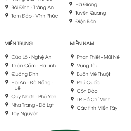
Hà Giang
Bái Đính - Tràng An
Tuyên Quang
Tam Đảo - Vĩnh Phúc
Điện Biên
MIỀN TRUNG
MIỀN NAM
Cửa Lò - Nghệ An
Phan Thiết - Mũi Né
Thiên Cầm - Hà Tĩnh
Vũng Tàu
Quảng Bình
Buôn Mê Thuột
Hội An - Đà Nẵng -
Phú Quốc
Huế
Côn Đảo
Quy Nhơn - Phú Yên
TP. Hồ Chí Minh
Nha Trang - Đà Lạt
Các tỉnh Miền Tây
Tây Nguyên