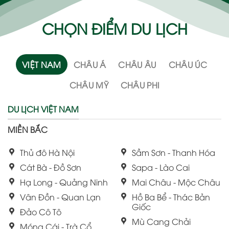
CHỌN ĐIỂM DU LỊCH
VIỆT NAM
CHÂU Á
CHÂU ÂU
CHÂU ÚC
CHÂU MỸ
CHÂU PHI
DU LỊCH VIỆT NAM
MIỀN BẮC
Thủ đô Hà Nội
Sầm Sơn - Thanh Hóa
Cát Bà - Đồ Sơn
Sapa - Lào Cai
Hạ Long - Quảng Ninh
Mai Châu - Mộc Châu
Vân Đồn - Quan Lạn
Hồ Ba Bể - Thác Bản
Giốc
Đảo Cô Tô
Mù Cang Chải
Móng Cái - Trà Cổ