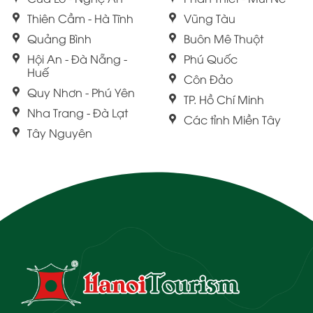
Thiên Cầm - Hà Tĩnh
Vũng Tàu
Quảng Bình
Buôn Mê Thuột
Hội An - Đà Nẵng -
Phú Quốc
Huế
Côn Đảo
Quy Nhơn - Phú Yên
TP. Hồ Chí Minh
Nha Trang - Đà Lạt
Các tỉnh Miền Tây
Tây Nguyên