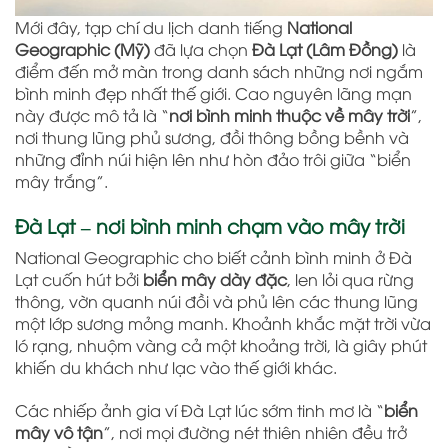
Mới đây, tạp chí du lịch danh tiếng
National
Geographic (Mỹ)
đã lựa chọn
Đà Lạt (Lâm Đồng)
là
điểm đến mở màn trong danh sách những nơi ngắm
bình minh đẹp nhất thế giới. Cao nguyên lãng mạn
này được mô tả là “
nơi bình minh thuộc về mây trời
”,
nơi thung lũng phủ sương, đồi thông bồng bềnh và
những đỉnh núi hiện lên như hòn đảo trôi giữa “biển
mây trắng”.
Đà Lạt – nơi bình minh chạm vào mây trời
National Geographic cho biết cảnh bình minh ở Đà
Lạt cuốn hút bởi
biển mây dày đặc
, len lỏi qua rừng
thông, vờn quanh núi đồi và phủ lên các thung lũng
một lớp sương mỏng manh. Khoảnh khắc mặt trời vừa
ló rạng, nhuộm vàng cả một khoảng trời, là giây phút
khiến du khách như lạc vào thế giới khác.
Các nhiếp ảnh gia ví Đà Lạt lúc sớm tinh mơ là “
biển
mây vô tận
”, nơi mọi đường nét thiên nhiên đều trở