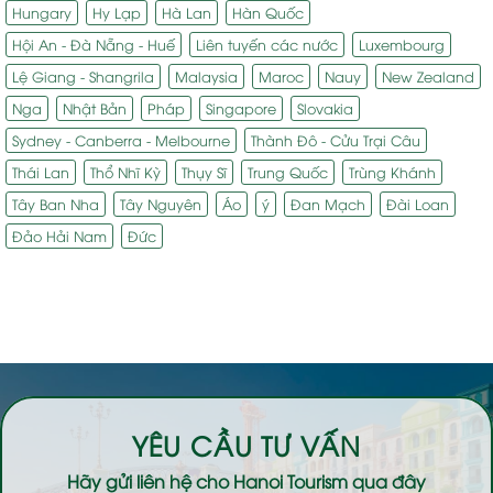
Hungary
Hy Lạp
Hà Lan
Hàn Quốc
Hội An - Đà Nẵng - Huế
Liên tuyến các nước
Luxembourg
Lệ Giang - Shangrila
Malaysia
Maroc
Nauy
New Zealand
Nga
Nhật Bản
Pháp
Singapore
Slovakia
Sydney - Canberra - Melbourne
Thành Đô - Cửu Trại Câu
Thái Lan
Thổ Nhĩ Kỳ
Thụy Sĩ
Trung Quốc
Trùng Khánh
Tây Ban Nha
Tây Nguyên
Áo
ý
Đan Mạch
Đài Loan
Đảo Hải Nam
Đức
YÊU CẦU TƯ VẤN
Hãy gửi liên hệ cho
Hanoi Tourism
qua đây