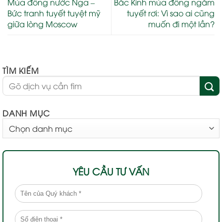
Mùa đông nước Nga –
Bắc Kinh mùa đông ngắm
Bức tranh tuyết tuyệt mỹ
tuyết rơi: Vì sao ai cũng
giữa lòng Moscow
muốn đi một lần?
TÌM KIẾM
DANH MỤC
DANH
MỤC
YÊU CẦU TƯ VẤN