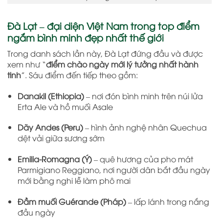
Đà Lạt – đại diện Việt Nam trong top điểm
ngắm bình minh đẹp nhất thế giới
Trong danh sách lần này, Đà Lạt đứng đầu và được
xem như “
điểm chào ngày mới lý tưởng nhất hành
tinh
”. Sáu điểm đến tiếp theo gồm:
Danakil (Ethiopia)
– nơi đón bình minh trên núi lửa
Erta Ale và hồ muối Asale
Dãy Andes (Peru)
– hình ảnh nghệ nhân Quechua
dệt vải giữa sương sớm
Emilia-Romagna (Ý)
– quê hương của pho mát
Parmigiano Reggiano, nơi người dân bắt đầu ngày
mới bằng nghi lễ làm phô mai
Đầm muối Guérande (Pháp)
– lấp lánh trong nắng
đầu ngày