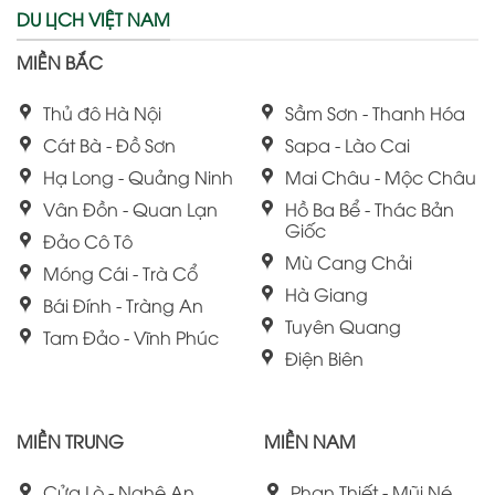
DU LỊCH VIỆT NAM
MIỀN BẮC
Thủ đô Hà Nội
Sầm Sơn - Thanh Hóa
Cát Bà - Đồ Sơn
Sapa - Lào Cai
Hạ Long - Quảng Ninh
Mai Châu - Mộc Châu
Vân Đồn - Quan Lạn
Hồ Ba Bể - Thác Bản
Giốc
Đảo Cô Tô
Mù Cang Chải
Móng Cái - Trà Cổ
Hà Giang
Bái Đính - Tràng An
Tuyên Quang
Tam Đảo - Vĩnh Phúc
Điện Biên
MIỀN TRUNG
MIỀN NAM
Cửa Lò - Nghệ An
Phan Thiết - Mũi Né