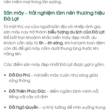
nên mềm mại trong làn sương.
Săn mây – trải nghiệm làm nên thương hiệu
Đà Lạt
Từ một thú vui của người bản địa và nhiếp ảnh gia,
săn mây nay trở thành
biểu tượng du lịch của Đà Lạt
.
Để bắt trọn khoảnh khắc biển mây đẹp nhất, du
khách cần dậy từ
5h – 6h sáng
, khi hơi lạnh ban đêm
còn đủ để giữ mây nằm dưới thung lũng trước khi
nắng lên.
Các điểm săn mây đẹp nhất Đà Lạt được gợi ý gồm:
Đồi Đa Phú
– nơi biển mây cuộn như sóng giữa
rừng thông
Đồi Thiên Phúc Đức
– điểm ngắm bình minh nổi
tiếng với cây cô đơn
Đồi Ngô Quyền
– vị trí lý tưởng để nhìn xuống trung