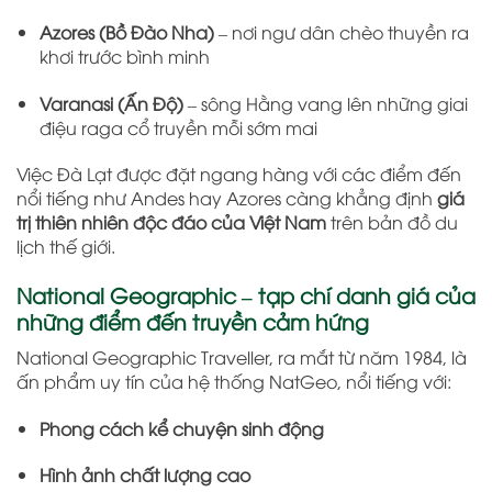
Azores (Bồ Đào Nha)
– nơi ngư dân chèo thuyền ra
khơi trước bình minh
Varanasi (Ấn Độ)
– sông Hằng vang lên những giai
điệu raga cổ truyền mỗi sớm mai
Việc Đà Lạt được đặt ngang hàng với các điểm đến
nổi tiếng như Andes hay Azores càng khẳng định
giá
trị thiên nhiên độc đáo của Việt Nam
trên bản đồ du
lịch thế giới.
National Geographic – tạp chí danh giá của
những điểm đến truyền cảm hứng
National Geographic Traveller, ra mắt từ năm 1984, là
ấn phẩm uy tín của hệ thống NatGeo, nổi tiếng với:
Phong cách kể chuyện sinh động
Hình ảnh chất lượng cao