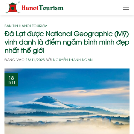
Bỏ
qua
nội
dung
BẢN TIN HANOI TOURISM
Đà Lạt được National Geographic (Mỹ)
vinh danh là điểm ngắm bình minh đẹp
nhất thế giới
ĐĂNG VÀO
18/11/2025
BỞI
NGUYỄN THANH NGÂN
18
Th11