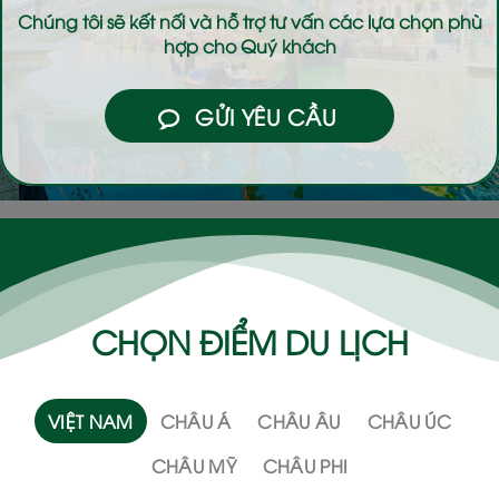
Chúng tôi sẽ kết nối và hỗ trợ tư vấn các lựa chọn phù
hợp cho Quý khách
GỬI YÊU CẦU
CHỌN ĐIỂM DU LỊCH
VIỆT NAM
CHÂU Á
CHÂU ÂU
CHÂU ÚC
CHÂU MỸ
CHÂU PHI