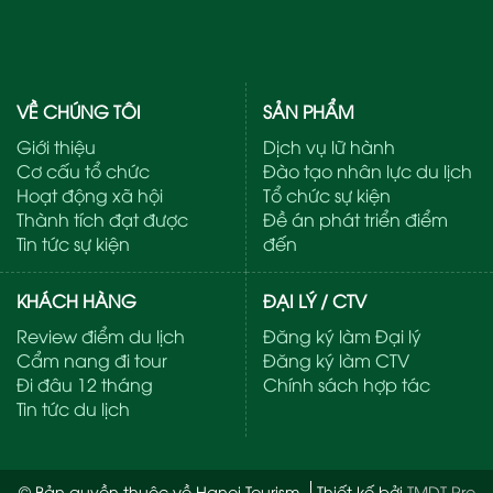
VỀ CHÚNG TÔI
SẢN PHẨM
Giới thiệu
Dịch vụ lữ hành
Cơ cấu tổ chức
Đào tạo nhân lực du lịch
Hoạt động xã hội
Tổ chức sự kiện
Thành tích đạt được
Đề án phát triển điểm
Tin tức sự kiện
đến
KHÁCH HÀNG
ĐẠI LÝ / CTV
Review điểm du lịch
Đăng ký làm Đại lý
Cẩm nang đi tour
Đăng ký làm CTV
Đi đâu 12 tháng
Chính sách hợp tác
Tin tức du lịch
© Bản quyền thuộc về Hanoi Tourism
Thiết kế bởi
TMDT Pro