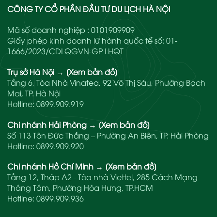
CÔNG TY CỔ PHẦN ĐẦU TƯ DU LỊCH HÀ NỘI
Mã số doanh nghiệp : 0101909909
Giấy phép kinh doanh lữ hành quốc tế số: 01-
1666/2023/CDLQGVN-GP LHQT
Trụ sở Hà Nội
→
[Xem bản đồ]
Tầng 6, Tòa Nhà Vinatea, 92 Võ Thị Sáu, Phường Bạch
Mai, TP. Hà Nội
Hotline:
0899.909.919
Chi nhánh Hải Phòng
→
[Xem bản đồ]
Số 113 Tôn Đức Thắng – Phường An Biên, TP. Hải Phòng
Hotline:
0899.909.920
Chi nhánh Hồ Chí Minh
→
[Xem bản đồ]
Tầng 12, Tháp A2 - Tòa nhà Viettel, 285 Cách Mạng
Tháng Tám, Phường Hòa Hưng, TP.HCM
Hotline:
0899.909.936