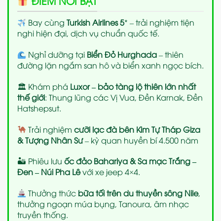
ĐIỂM NỔI BẬT
Bay cùng
Turkish Airlines 5
* – trải nghiệm tiện
nghi hiện đại, dịch vụ chuẩn quốc tế.
Nghỉ dưỡng tại
Biển Đỏ Hurghada
– thiên
đường lặn ngắm san hô và biển xanh ngọc bích.
🏛 Khám phá
Luxor – bảo tàng lộ thiên lớn nhất
thế giới
: Thung lũng các Vị Vua, Đền Karnak, Đền
Hatshepsut.
Trải nghiệm
cưỡi lạc đà bên Kim Tự Tháp Giza
& Tượng Nhân Sư
– kỳ quan huyền bí 4.500 năm
🏜 Phiêu lưu
ốc đảo Bahariya & Sa mạc Trắng –
Đen – Núi Pha Lê
với xe jeep 4×4.
Thưởng thức
bữa tối trên du thuyền sông Nile
,
thưởng ngoạn múa bụng, Tanoura, âm nhạc
truyền thống.