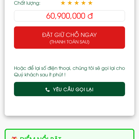
★
★
★
★
★
Chất lượng:
60,900,000
đ
ĐẶT GIỮ CHỖ NGAY
(THANH TOÁN SAU)
Hoặc để lại số điện thoại, chúng tôi sẽ gọi lại cho
Quý khách sau ít phút !
YÊU CẦU GỌI LẠI