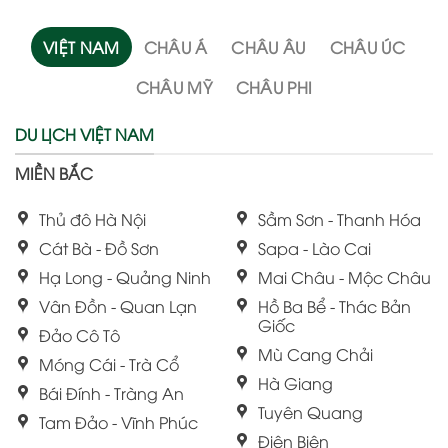
VIỆT NAM
CHÂU Á
CHÂU ÂU
CHÂU ÚC
CHÂU MỸ
CHÂU PHI
DU LỊCH VIỆT NAM
MIỀN BẮC
Thủ đô Hà Nội
Sầm Sơn - Thanh Hóa
Cát Bà - Đồ Sơn
Sapa - Lào Cai
Hạ Long - Quảng Ninh
Mai Châu - Mộc Châu
Vân Đồn - Quan Lạn
Hồ Ba Bể - Thác Bản
Giốc
Đảo Cô Tô
Mù Cang Chải
Móng Cái - Trà Cổ
Hà Giang
Bái Đính - Tràng An
Tuyên Quang
Tam Đảo - Vĩnh Phúc
Điện Biên