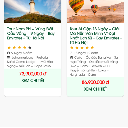
to
to
wishlist
wishlist
Tour Nam Phi – Vùng Đất
Tour Ai Cập 13 Ngày – Giải
Cầu Vồng – 9 Ngày – Bay
Mã Nền Văn Minh Vĩ Đại
Emirates – Từ Hà Nội
Nhất Lịch Sử – Bay Emirates –
Từ Hà Nội
★
★
★
★
★
★
★
★
★
★
9 Ngày 8 đêm
13 ngày 12 đêm
Johannesburg – Pretoria –
Cairo – Ốc đảo Bahariya – Sa
Safari Game Lodge –– Mũi Hảo
mạc Trắng – Ốc đảo muối trắng
Vọng – Núi Bàn – Cape Town
Siwa – Cairo ✈ Aswan – Du
thuyền sông Nile – Luxor –
73,900,000
đ
Hurghada – Cairo
XEM CHI TIẾT
86,900,000
đ
XEM CHI TIẾT