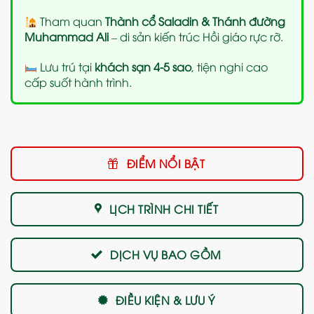
Tham quan
Thành cổ Saladin & Thánh đường
Muhammad Ali
– di sản kiến trúc Hồi giáo rực rỡ.
Lưu trú tại
khách sạn 4-5 sao
, tiện nghi cao
cấp suốt hành trình.
ĐIỂM NỔI BẬT
LỊCH TRÌNH CHI TIẾT
DỊCH VỤ BAO GỒM
ĐIỀU KIỆN & LƯU Ý