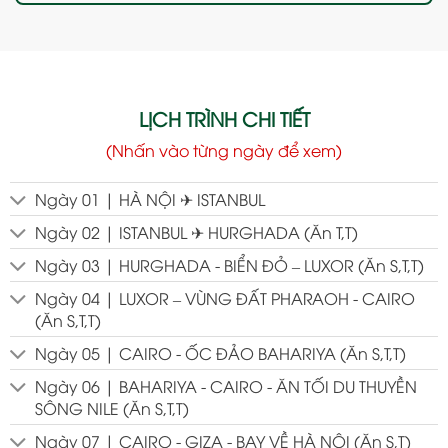
LỊCH TRÌNH CHI TIẾT
(Nhấn vào từng ngày để xem)
Ngày 01 | HÀ NỘI ✈ ISTANBUL
Ngày 02 | ISTANBUL ✈ HURGHADA (Ăn T,T)
Ngày 03 | HURGHADA - BIỂN ĐỎ – LUXOR (Ăn S,T,T)
Ngày 04 | LUXOR – VÙNG ĐẤT PHARAOH - CAIRO
(Ăn S,T,T)
Ngày 05 | CAIRO - ỐC ĐẢO BAHARIYA (Ăn S,T,T)
Ngày 06 | BAHARIYA - CAIRO - ĂN TỐI DU THUYỀN
SÔNG NILE (Ăn S,T,T)
Ngày 07 | CAIRO - GIZA - BAY VỀ HÀ NỘI (Ăn S,T)