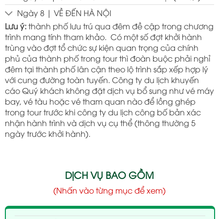
Ngày 8 | VỀ ĐẾN HÀ NỘI
Lưu ý:
thành phố lưu trú qua đêm đề cập trong chương
trình mang tính tham khảo. Có một số đợt khởi hành
trùng vào đợt tổ chức sự kiện quan trọng của chính
phủ của thành phố trong tour thì đoàn buộc phải nghỉ
đêm tại thành phố lân cận theo lộ trình sắp xếp hợp lý
với cung đường toàn tuyến. Công ty du lịch khuyến
cáo Quý khách không đặt dịch vụ bổ sung như vé máy
bay, vé tàu hoặc vé tham quan nào để lồng ghép
trong tour trước khi công ty du lịch công bố bản xác
nhận hành trình và dịch vụ cụ thể (thông thường 5
ngày trước khởi hành).
DỊCH VỤ BAO GỒM
(Nhấn vào từng mục để xem)