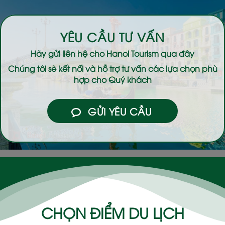
YÊU CẦU TƯ VẤN
Hãy gửi liên hệ cho
Hanoi Tourism
qua đây
Chúng tôi sẽ kết nối và hỗ trợ tư vấn các lựa chọn phù
hợp cho Quý khách
GỬI YÊU CẦU
CHỌN ĐIỂM DU LỊCH