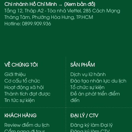
Chi nhánh Hồ Chí Minh
→
[Xem bản đồ]
Tầng 12, Tháp A2 - Tòa nhà Viettel, 285 Cách Mạng
Tháng Tám, Phường Hòa Hưng, TP.HCM
Hotline:
0899.909.936
VỀ CHÚNG TÔI
SẢN PHẨM
Giới thiệu
Dịch vụ lữ hành
Cơ cấu tổ chức
Đào tạo nhân lực du lịch
Hoạt động xã hội
Tổ chức sự kiện
Thành tích đạt được
Đề án phát triển điểm
Tin tức sự kiện
đến
KHÁCH HÀNG
ĐẠI LÝ / CTV
Review điểm du lịch
Đăng ký làm Đại lý
Cẩm nang đi tour
Đăng ký làm CTV