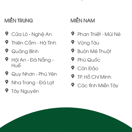
MIỀN TRUNG
MIỀN NAM
Cửa Lò - Nghệ An
Phan Thiết - Mũi Né
Thiên Cầm - Hà Tĩnh
Vũng Tàu
Quảng Bình
Buôn Mê Thuột
Hội An - Đà Nẵng -
Phú Quốc
Huế
Côn Đảo
Quy Nhơn - Phú Yên
TP. Hồ Chí Minh
Nha Trang - Đà Lạt
Các tỉnh Miền Tây
Tây Nguyên