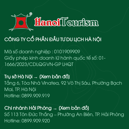
CÔNG TY CỔ PHẦN ĐẦU TƯ DU LỊCH HÀ NỘI
Mã số doanh nghiệp : 0101909909
Giấy phép kinh doanh lữ hành quốc tế số: 01-
1666/2023/CDLQGVN-GP LHQT
Trụ sở Hà Nội
→
[Xem bản đồ]
Tầng 6, Tòa Nhà Vinatea, 92 Võ Thị Sáu, Phường Bạch
Mai, TP. Hà Nội
Hotline:
0899.909.919
Chi nhánh Hải Phòng
→
[Xem bản đồ]
Số 113 Tôn Đức Thắng – Phường An Biên, TP. Hải Phòng
Hotline:
0899.909.920