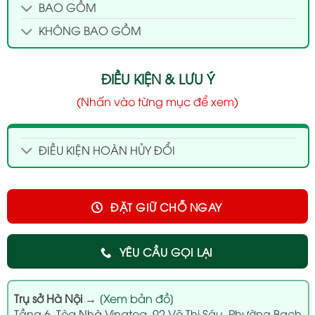
BAO GỒM
KHÔNG BAO GỒM
ĐIỀU KIỆN & LƯU Ý
(Nhấn vào từng mục để xem)
ĐIỀU KIỆN HOÀN HỦY ĐỔI
ĐẶT GIỮ CHỖ NGAY
YÊU CẦU GỌI LẠI
Trụ sở Hà Nội
→
[Xem bản đồ]
Tầng 6, Tòa Nhà Vinatea, 92 Võ Thị Sáu, Phường Bạch