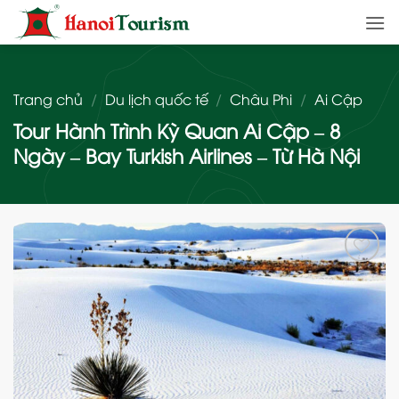
Bỏ
qua
nội
dung
Trang chủ
/
Du lịch quốc tế
/
Châu Phi
/
Ai Cập
Tour Hành Trình Kỳ Quan Ai Cập – 8
Ngày – Bay Turkish Airlines – Từ Hà Nội
Add
to
wishlist