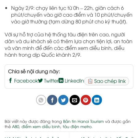
Ngày 2/9: chạy liên tục từ 0h – 22h, giãn cách 6
phút/chuyến vào giờ cao điểm và 10 phút/chuyến
vào giờ thường (tạm dừng 80 phút cho kỹ thuật).
Với sự hỗ trợ của hệ thống tàu điện trên cao, người
dân và du khách sẽ có thêm lựa chọn tiện lợi, an toàn
và văn minh để đến các điểm xem diễu binh, diễu
hành trong dịp Quốc khánh 2/9.
Chia sẻ nội dung này:
Facebook
Twitter
LinkedIn
Sao chép link
Bài viết này được đăng trong
Bản tin Hanoi Tourism
và được gắn
thẻ
A80
,
điểm xem diễu binh
,
tàu điện metro
.