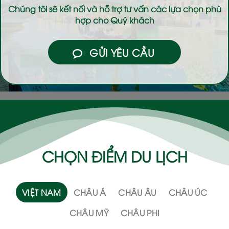
Chúng tôi sẽ kết nối và hỗ trợ tư vấn các lựa chọn phù
hợp cho Quý khách
GỬI YÊU CẦU
CHỌN ĐIỂM DU LỊCH
VIỆT NAM
CHÂU Á
CHÂU ÂU
CHÂU ÚC
CHÂU MỸ
CHÂU PHI