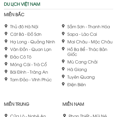
DU LỊCH VIỆT NAM
MIỀN BẮC
Thủ đô Hà Nội
Sầm Sơn - Thanh Hóa
Cát Bà - Đồ Sơn
Sapa - Lào Cai
Hạ Long - Quảng Ninh
Mai Châu - Mộc Châu
Vân Đồn - Quan Lạn
Hồ Ba Bể - Thác Bản
Giốc
Đảo Cô Tô
Mù Cang Chải
Móng Cái - Trà Cổ
Hà Giang
Bái Đính - Tràng An
Tuyên Quang
Tam Đảo - Vĩnh Phúc
Điện Biên
MIỀN TRUNG
MIỀN NAM
Cửa Lò - Nghệ An
Phan Thiết - Mũi Né