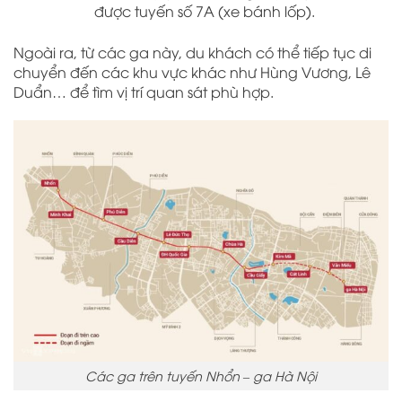
được tuyến số 7A (xe bánh lốp).
Ngoài ra, từ các ga này, du khách có thể tiếp tục di
chuyển đến các khu vực khác như Hùng Vương, Lê
Duẩn… để tìm vị trí quan sát phù hợp.
Các ga trên tuyến Nhổn – ga Hà Nội