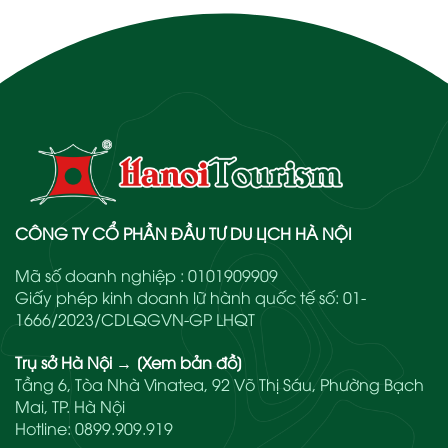
CÔNG TY CỔ PHẦN ĐẦU TƯ DU LỊCH HÀ NỘI
Mã số doanh nghiệp : 0101909909
Giấy phép kinh doanh lữ hành quốc tế số: 01-
1666/2023/CDLQGVN-GP LHQT
Trụ sở Hà Nội
→
[Xem bản đồ]
Tầng 6, Tòa Nhà Vinatea, 92 Võ Thị Sáu, Phường Bạch
Mai, TP. Hà Nội
Hotline:
0899.909.919