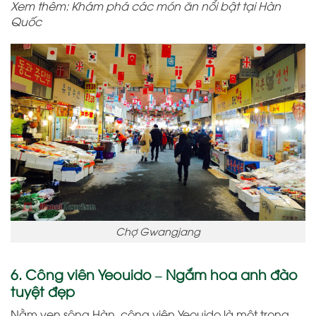
Xem thêm: Khám phá các món ăn nổi bật tại Hàn
Quốc
Chợ Gwangjang
6. Công viên Yeouido – Ngắm hoa anh đào
tuyệt đẹp
Nằm ven sông Hàn, công viên Yeouido là một trong