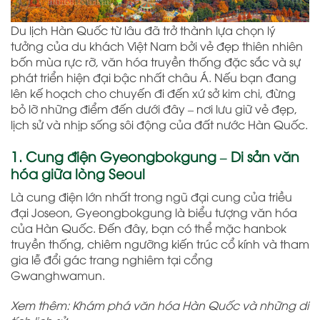
Du lịch Hàn Quốc từ lâu đã trở thành lựa chọn lý
tưởng của du khách Việt Nam bởi vẻ đẹp thiên nhiên
bốn mùa rực rỡ, văn hóa truyền thống đặc sắc và sự
phát triển hiện đại bậc nhất châu Á. Nếu bạn đang
lên kế hoạch cho chuyến đi đến xứ sở kim chi, đừng
bỏ lỡ những điểm đến dưới đây – nơi lưu giữ vẻ đẹp,
lịch sử và nhịp sống sôi động của đất nước Hàn Quốc.
1. Cung điện Gyeongbokgung – Di sản văn
hóa giữa lòng Seoul
Là cung điện lớn nhất trong ngũ đại cung của triều
đại Joseon, Gyeongbokgung là biểu tượng văn hóa
của Hàn Quốc. Đến đây, bạn có thể mặc hanbok
truyền thống, chiêm ngưỡng kiến trúc cổ kính và tham
gia lễ đổi gác trang nghiêm tại cổng
Gwanghwamun.
Xem thêm: Khám phá văn hóa Hàn Quốc và những di