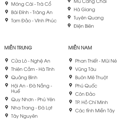
Mù Cang Chải
Móng Cái - Trà Cổ
Hà Giang
Bái Đính - Tràng An
Tuyên Quang
Tam Đảo - Vĩnh Phúc
Điện Biên
MIỀN TRUNG
MIỀN NAM
Cửa Lò - Nghệ An
Phan Thiết - Mũi Né
Thiên Cầm - Hà Tĩnh
Vũng Tàu
Quảng Bình
Buôn Mê Thuột
Hội An - Đà Nẵng -
Phú Quốc
Huế
Côn Đảo
Quy Nhơn - Phú Yên
TP. Hồ Chí Minh
Nha Trang - Đà Lạt
Các tỉnh Miền Tây
Tây Nguyên