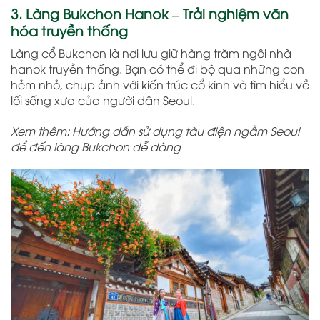
3. Làng Bukchon Hanok – Trải nghiệm văn
hóa truyền thống
Làng cổ Bukchon là nơi lưu giữ hàng trăm ngôi nhà
hanok truyền thống. Bạn có thể đi bộ qua những con
hẻm nhỏ, chụp ảnh với kiến trúc cổ kính và tìm hiểu về
lối sống xưa của người dân Seoul.
Xem thêm: Hướng dẫn sử dụng tàu điện ngầm Seoul
để đến làng Bukchon dễ dàng