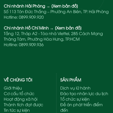
Chi nhánh Hải Phòng
→
[Xem bản đồ]
Số 113 Tôn Đức Thắng – Phường An Biên, TP. Hải Phòng
Hotline:
0899.909.920
Chi nhánh Hồ Chí Minh
→
[Xem bản đồ]
Tầng 12, Tháp A2 - Tòa nhà Viettel, 285 Cách Mạng
Tháng Tám, Phường Hòa Hưng, TP.HCM
Hotline:
0899.909.936
VỀ CHÚNG TÔI
SẢN PHẨM
Giới thiệu
Dịch vụ lữ hành
Cơ cấu tổ chức
Đào tạo nhân lực du lịch
Hoạt động xã hội
Tổ chức sự kiện
Thành tích đạt được
Đề án phát triển điểm
Tin tức sự kiện
đến