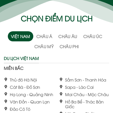
CHỌN ĐIỂM DU LỊCH
VIỆT NAM
CHÂU Á
CHÂU ÂU
CHÂU ÚC
CHÂU MỸ
CHÂU PHI
DU LỊCH VIỆT NAM
MIỀN BẮC
Thủ đô Hà Nội
Sầm Sơn - Thanh Hóa
Cát Bà - Đồ Sơn
Sapa - Lào Cai
Hạ Long - Quảng Ninh
Mai Châu - Mộc Châu
Vân Đồn - Quan Lạn
Hồ Ba Bể - Thác Bản
Giốc
Đảo Cô Tô