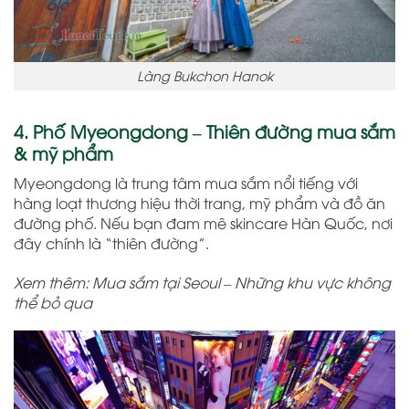
Làng Bukchon Hanok
4. Phố Myeongdong – Thiên đường mua sắm
& mỹ phẩm
Myeongdong là trung tâm mua sắm nổi tiếng với
hàng loạt thương hiệu thời trang, mỹ phẩm và đồ ăn
đường phố. Nếu bạn đam mê skincare Hàn Quốc, nơi
đây chính là “thiên đường”.
Xem thêm: Mua sắm tại Seoul – Những khu vực không
thể bỏ qua