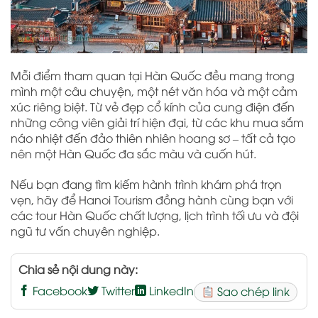
Mỗi điểm tham quan tại Hàn Quốc đều mang trong
mình một câu chuyện, một nét văn hóa và một cảm
xúc riêng biệt. Từ vẻ đẹp cổ kính của cung điện đến
những công viên giải trí hiện đại, từ các khu mua sắm
náo nhiệt đến đảo thiên nhiên hoang sơ – tất cả tạo
nên một Hàn Quốc đa sắc màu và cuốn hút.
Nếu bạn đang tìm kiếm hành trình khám phá trọn
vẹn, hãy để Hanoi Tourism đồng hành cùng bạn với
các tour Hàn Quốc chất lượng, lịch trình tối ưu và đội
ngũ tư vấn chuyên nghiệp.
Chia sẻ nội dung này:
Facebook
Twitter
LinkedIn
Sao chép link