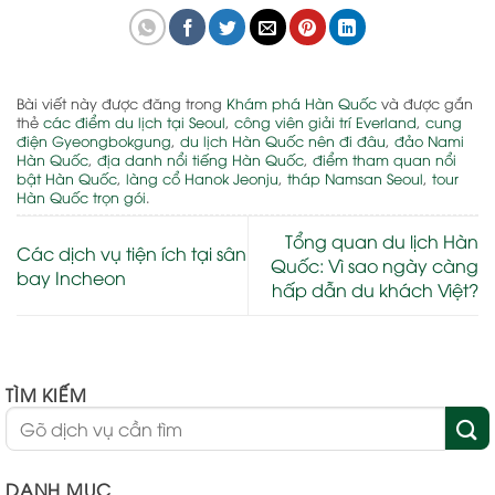
Bài viết này được đăng trong
Khám phá Hàn Quốc
và được gắn
thẻ
các điểm du lịch tại Seoul
,
công viên giải trí Everland
,
cung
điện Gyeongbokgung
,
du lịch Hàn Quốc nên đi đâu
,
đảo Nami
Hàn Quốc
,
địa danh nổi tiếng Hàn Quốc
,
điểm tham quan nổi
bật Hàn Quốc
,
làng cổ Hanok Jeonju
,
tháp Namsan Seoul
,
tour
Hàn Quốc trọn gói
.
Tổng quan du lịch Hàn
Các dịch vụ tiện ích tại sân
Quốc: Vì sao ngày càng
bay Incheon
hấp dẫn du khách Việt?
TÌM KIẾM
DANH MỤC