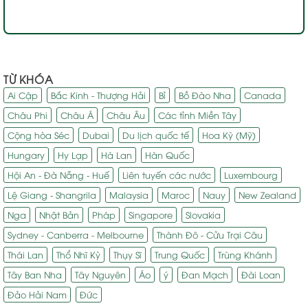
TỪ KHÓA
Ai Cập
Bắc Kinh - Thượng Hải
Bỉ
Bồ Đào Nha
Canada
Châu Phi
Châu Á
Châu Âu
Các tỉnh Miền Tây
Cộng hòa Séc
Dubai
Du lịch quốc tế
Hoa Kỳ (Mỹ)
Hungary
Hy Lạp
Hà Lan
Hàn Quốc
Hội An - Đà Nẵng - Huế
Liên tuyến các nước
Luxembourg
Lệ Giang - Shangrila
Malaysia
Maroc
Nauy
New Zealand
Nga
Nhật Bản
Pháp
Singapore
Slovakia
Sydney - Canberra - Melbourne
Thành Đô - Cửu Trại Câu
Thái Lan
Thổ Nhĩ Kỳ
Thụy Sĩ
Trung Quốc
Trùng Khánh
Tây Ban Nha
Tây Nguyên
Áo
ý
Đan Mạch
Đài Loan
Đảo Hải Nam
Đức