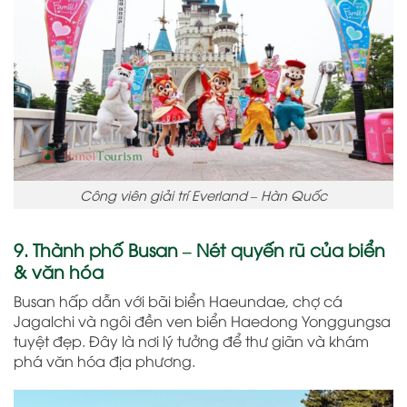
Công viên giải trí Everland – Hàn Quốc
9. Thành phố Busan – Nét quyến rũ của biển
& văn hóa
Busan hấp dẫn với bãi biển Haeundae, chợ cá
Jagalchi và ngôi đền ven biển Haedong Yonggungsa
tuyệt đẹp. Đây là nơi lý tưởng để thư giãn và khám
phá văn hóa địa phương.