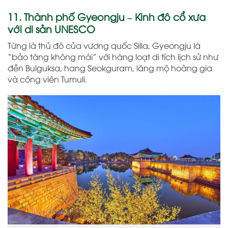
11. Thành phố Gyeongju – Kinh đô cổ xưa
với di sản UNESCO
Từng là thủ đô của vương quốc Silla, Gyeongju là
“bảo tàng không mái” với hàng loạt di tích lịch sử như
đền Bulguksa, hang Seokguram, lăng mộ hoàng gia
và công viên Tumuli.