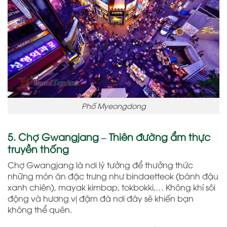
Phố Myeongdong
5. Chợ Gwangjang – Thiên đường ẩm thực
truyền thống
Chợ Gwangjang là nơi lý tưởng để thưởng thức
những món ăn đặc trưng như bindaetteok (bánh đậu
xanh chiên), mayak kimbap, tokbokki,… Không khí sôi
động và hương vị đậm đà nơi đây sẽ khiến bạn
không thể quên.