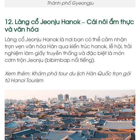
Thành phố Gyeongju
12. Làng cổ Jeonju Hanok – Cái nôi ẩm thực
và văn hóa
Làng cổ Jeonju Hanok là nơi bạn có thể cảm nhận
trọn vẹn văn hóa Hàn qua kiến trúc hanok, lễ hội, trải
nghiệm làm giấy truyền thống và đặc biệt là món
cơm trộn Jeonju (bibimbap nổi tiếng).
Xem thêm: Khám phá tour du lịch Hàn Quốc trọn gói
từ Hanoi Tourism