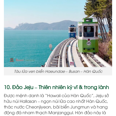
Tàu lửa ven biển Haeundae – Busan – Hàn Quốc
10. Đảo Jeju – Thiên nhiên kỳ vĩ & trong lành
Được mệnh danh là “Hawaii của Hàn Quốc”, Jeju sở
hữu núi Hallasan – ngọn núi lửa cao nhất Hàn Quốc,
thác nước Cheonjiyeon, bãi biển Jungmun và hang
động đá nham thạch Manjanggul. Hòn đảo này là