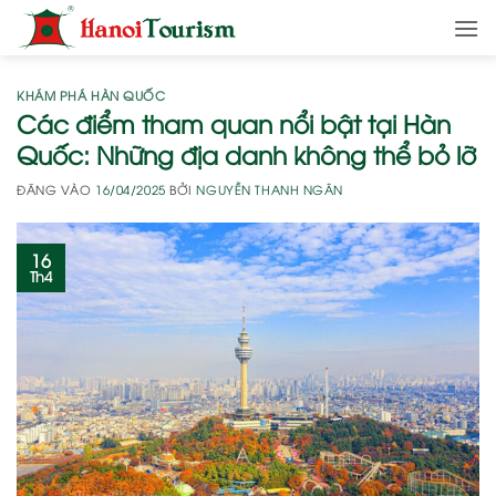
Bỏ
qua
nội
dung
KHÁM PHÁ HÀN QUỐC
Các điểm tham quan nổi bật tại Hàn
Quốc: Những địa danh không thể bỏ lỡ
ĐĂNG VÀO
16/04/2025
BỞI
NGUYỄN THANH NGÂN
16
Th4