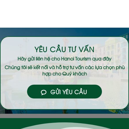
YÊU CẦU TƯ VẤN
Hãy gửi liên hệ cho
Hanoi Tourism
qua đây
Chúng tôi sẽ kết nối và hỗ trợ tư vấn các lựa chọn phù
hợp cho Quý khách
GỬI YÊU CẦU