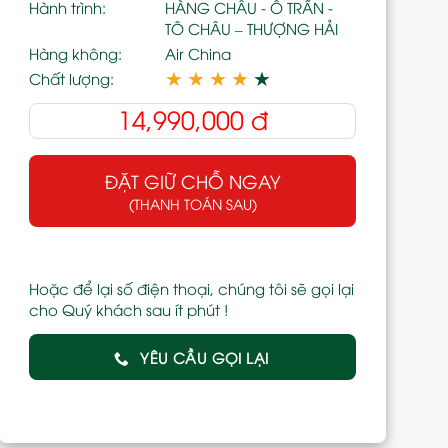
Hành trình:
HÀNG CHÂU - Ô TRẤN -
TÔ CHÂU – THƯỢNG HẢI
Hàng không:
Air China
★
★
★
★
★
Chất lượng:
14,990,000
đ
ĐẶT GIỮ CHỖ NGAY
(THANH TOÁN SAU)
Hoặc để lại số điện thoại, chúng tôi sẽ gọi lại
cho Quý khách sau ít phút !
YÊU CẦU GỌI LẠI