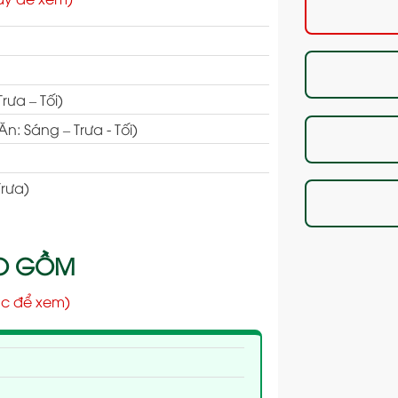
ưa – Tối)
 Sáng – Trưa - Tối)
rưa)
AO GỒM
c để xem)