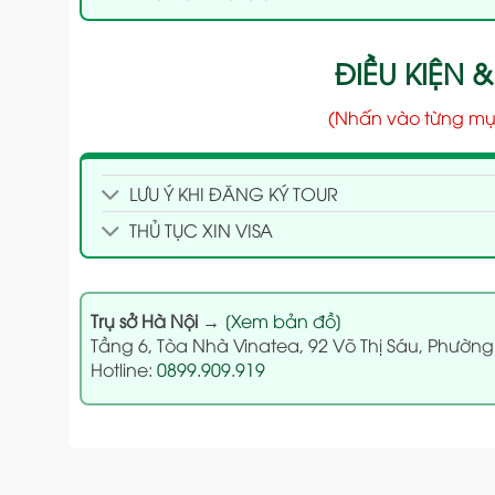
ĐIỀU KIỆN &
(Nhấn vào từng mụ
LƯU Ý KHI ĐĂNG KÝ TOUR
THỦ TỤC XIN VISA
Trụ sở Hà Nội
→
[Xem bản đồ]
Tầng 6, Tòa Nhà Vinatea, 92 Võ Thị Sáu, Phường
Hotline:
0899.909.919