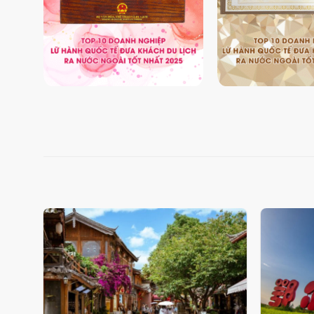
Add
to
wishlist