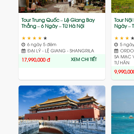
Tour Trung Quốc – Lệ Giang Bay
Tour Nội
Thẳng – 6 Ngày – Từ Hà Nội
Ngày – T
★
★
★
★
★
★
★
★
6 ngày 5 đêm
5 ngày
ĐẠI LÝ - LỆ GIANG - SHANGRILA
ORDOS
SA MẠC 
XEM CHI TIẾT
17,990,000
đ
TƯ HÃN
9,990,00
Add
to
wishlist