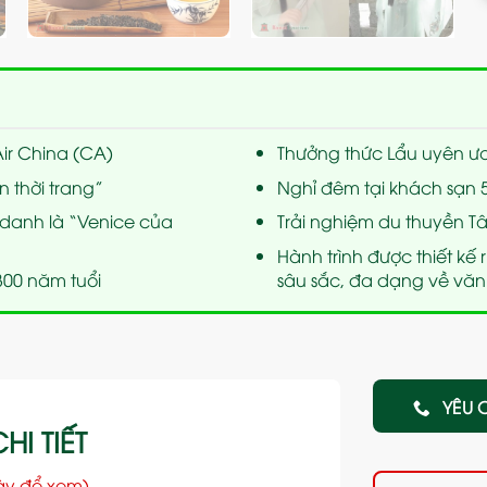
ir China (CA)
Thưởng thức Lẩu uyên ư
n thời trang”
Nghỉ đêm tại khách sạn 5
danh là “Venice của
Trải nghiệm du thuyền 
Hành trình được thiết kế
300 năm tuổi
sâu sắc, đa dạng về văn 
YÊU 
HI TIẾT
ày để xem)