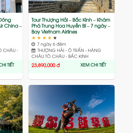
 Đông
Tour Thượng Hải – Bắc Kinh – Khám
r China –
Phá Trung Hoa Huyền Bí – 7 ngày –
Bay Vietnam Airlines
★
★
★
★
★
7 ngày 6 đêm
Ô CHÂU -
THƯỢNG HẢI - Ô TRẤN - HÀNG
CHÂU TÔ CHÂU - BẮC KINH
HI TIẾT
XEM CHI TIẾT
23,890,000
đ
Add
Add
to
to
wishlist
wishlist