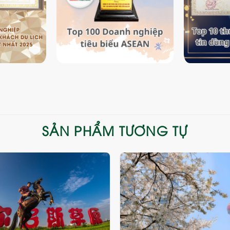
SẢN PHẨM TƯƠNG TỰ
Add
to
wishlist