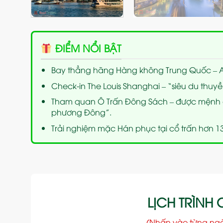
ĐIỂM NỔI BẬT
Bay thẳng hãng Hàng không Trung Quốc – A
Check-in The Louis Shanghai – “siêu du thuyề
Tham quan Ô Trấn Đông Sách – được mệnh 
phương Đông”.
Trải nghiệm mặc Hán phục tại cổ trấn hơn 1
LỊCH TRÌNH C
(Nhấn vào từng ng