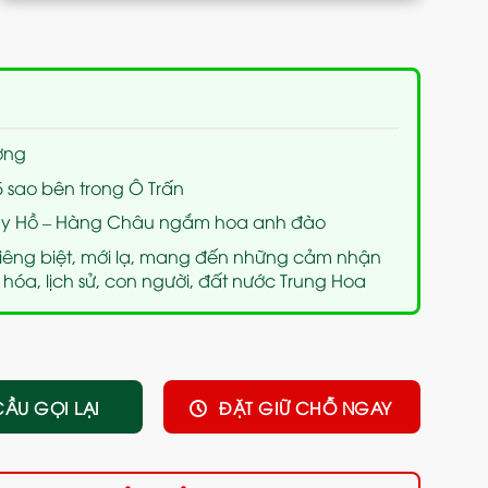
ơng
 sao bên trong Ô Trấn
Tây Hồ – Hàng Châu ngắm hoa anh đào
 riêng biệt, mới lạ, mang đến những cảm nhận
hóa, lịch sử, con người, đất nước Trung Hoa
CẦU GỌI LẠI
ĐẶT GIỮ CHỖ NGAY