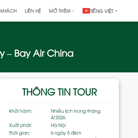
 KHÁCH
LIÊN HỆ
MỞ THÊM
TIẾNG VIỆT
▼
 – Bay Air China
THÔNG TIN TOUR
Khởi hành:
Nhiều lịch trong tháng
4/2026
Xuất phát:
Hà Nội
Thời gian:
6 ngày 5 đêm