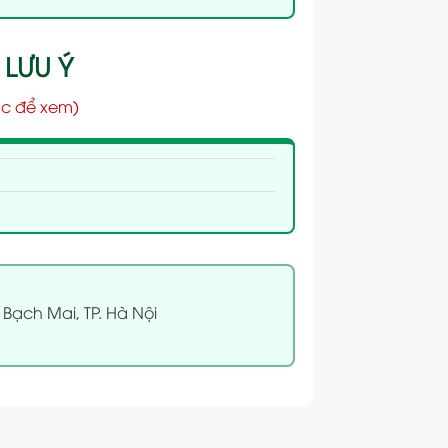
 LƯU Ý
c để xem)
 Bạch Mai, TP. Hà Nội