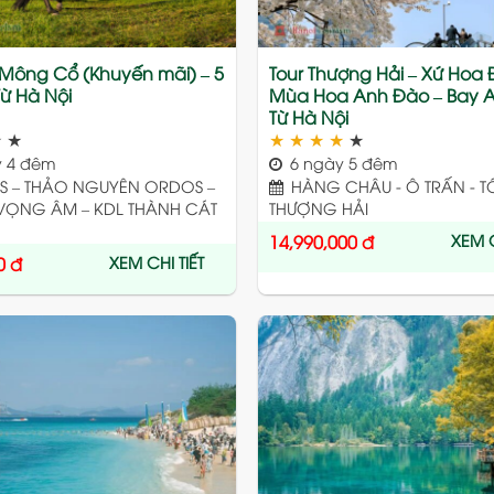
 Mông Cổ (Khuyến mãi) – 5
Tour Thượng Hải – Xứ Hoa
ừ Hà Nội
Mùa Hoa Anh Đào – Bay Ai
Từ Hà Nội
★
★
★
★
★
★
★
 4 đêm
6 ngày 5 đêm
 – THẢO NGUYÊN ORDOS –
HÀNG CHÂU - Ô TRẤN - T
VỌNG ÂM – KDL THÀNH CÁT
THƯỢNG HẢI
XEM C
14,990,000
đ
XEM CHI TIẾT
0
đ
Add
to
wishlist