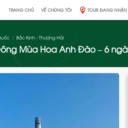
TRANG CHỦ
VỀ CHÚNG TÔI
TOUR ĐANG NHẬN
Quốc
/
Bắc Kinh - Thượng Hải
Đông Mùa Hoa Anh Đào – 6 ngày
Add
to
wishlist