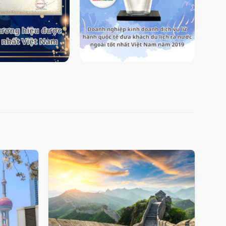
Add
Add
to
to
wishlist
wishlist