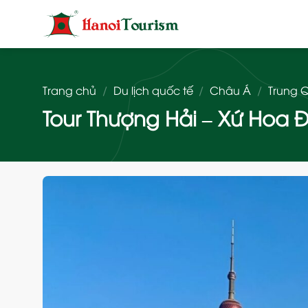
Bỏ
qua
nội
dung
Trang chủ
/
Du lịch quốc tế
/
Châu Á
/
Trung 
Tour Thượng Hải – Xứ Hoa 