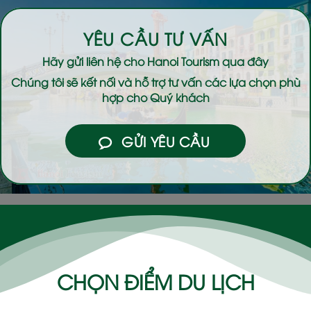
YÊU CẦU TƯ VẤN
Hãy gửi liên hệ cho
Hanoi Tourism
qua đây
Chúng tôi sẽ kết nối và hỗ trợ tư vấn các lựa chọn phù
hợp cho Quý khách
GỬI YÊU CẦU
CHỌN ĐIỂM DU LỊCH