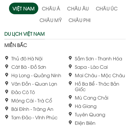
VIỆT NAM
CHÂU Á
CHÂU ÂU
CHÂU ÚC
CHÂU MỸ
CHÂU PHI
DU LỊCH VIỆT NAM
MIỀN BẮC
Thủ đô Hà Nội
Sầm Sơn - Thanh Hóa
Cát Bà - Đồ Sơn
Sapa - Lào Cai
Hạ Long - Quảng Ninh
Mai Châu - Mộc Châu
Vân Đồn - Quan Lạn
Hồ Ba Bể - Thác Bản
Giốc
Đảo Cô Tô
Mù Cang Chải
Móng Cái - Trà Cổ
Hà Giang
Bái Đính - Tràng An
Tuyên Quang
Tam Đảo - Vĩnh Phúc
Điện Biên