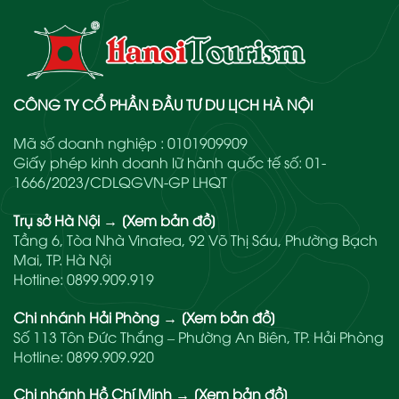
CÔNG TY CỔ PHẦN ĐẦU TƯ DU LỊCH HÀ NỘI
Mã số doanh nghiệp : 0101909909
Giấy phép kinh doanh lữ hành quốc tế số: 01-
1666/2023/CDLQGVN-GP LHQT
Trụ sở Hà Nội
→
[Xem bản đồ]
Tầng 6, Tòa Nhà Vinatea, 92 Võ Thị Sáu, Phường Bạch
Mai, TP. Hà Nội
Hotline:
0899.909.919
Chi nhánh Hải Phòng
→
[Xem bản đồ]
Số 113 Tôn Đức Thắng – Phường An Biên, TP. Hải Phòng
Hotline:
0899.909.920
Chi nhánh Hồ Chí Minh
→
[Xem bản đồ]