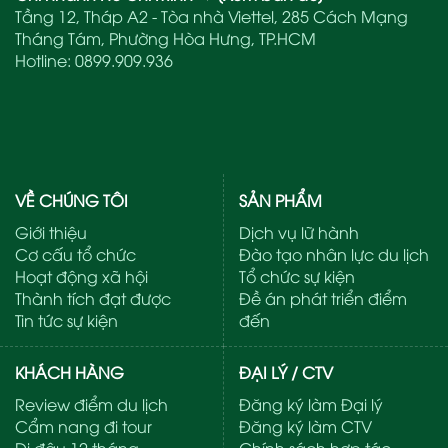
Tầng 12, Tháp A2 - Tòa nhà Viettel, 285 Cách Mạng
Tháng Tám, Phường Hòa Hưng, TP.HCM
Hotline:
0899.909.936
VỀ CHÚNG TÔI
SẢN PHẨM
Giới thiệu
Dịch vụ lữ hành
Cơ cấu tổ chức
Đào tạo nhân lực du lịch
Hoạt động xã hội
Tổ chức sự kiện
Thành tích đạt được
Đề án phát triển điểm
Tin tức sự kiện
đến
KHÁCH HÀNG
ĐẠI LÝ / CTV
Review điểm du lịch
Đăng ký làm Đại lý
Cẩm nang đi tour
Đăng ký làm CTV