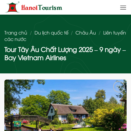
Bỏ
qua
nội
dung
Trang chủ
/
Du lịch quốc tế
/
Châu Âu
/
Liên tuyến
các nước
Tour Tây Âu Chất Lượng 2025 – 9 ngày –
Bay Vietnam Airlines
Add
to
wishlist