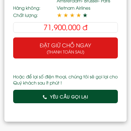
Amsterdam- Brussel- Paris
Hàng không:
Vietnam Airlines
★
★
★
★
★
Chất lượng:
71,900,000
đ
ĐẶT GIỮ CHỖ NGAY
(THANH TOÁN SAU)
Hoặc để lại số điện thoại, chúng tôi sẽ gọi lại cho
Quý khách sau ít phút !
YÊU CẦU GỌI LẠI