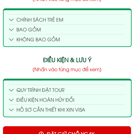
CHÍNH SÁCH TRẺ EM
BAO GỒM
KHÔNG BAO GỒM
ĐIỀU KIỆN & LƯU Ý
(Nhấn vào từng mục để xem)
QUY TRÌNH ĐẶT TOUR
ĐIỀU KIỆN HOÀN HỦY ĐỔI
HỒ SƠ CẦN THIẾT KHI XIN VISA
ĐẶT GIỮ CHỖ NGAY