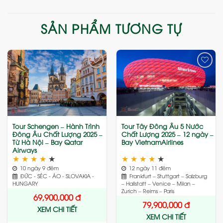
SẢN PHẨM TƯƠNG TỰ
Add
Add
to
to
wishlist
wishlist
Tour Schengen – Hành Trình
Tour Tây Đông Âu 5 Nước
Đông Âu Chất Lượng 2025 –
Chất Lượng 2025 – 12 ngày –
Từ Hà Nội – Bay Qatar
Bay VietnamAirlines
Airways
★
★
★
★
★
★
★
★
★
★
10 ngày 9 đêm
12 ngày 11 đêm
ĐỨC - SÉC - ÁO - SLOVAKIA -
Frankfurt – Stuttgart – Salzburg
HUNGARY
– Hallstatt – Venice – Milan –
Zurich – Reims – Paris
69,900,000
đ
79,900,000
đ
XEM CHI TIẾT
XEM CHI TIẾT