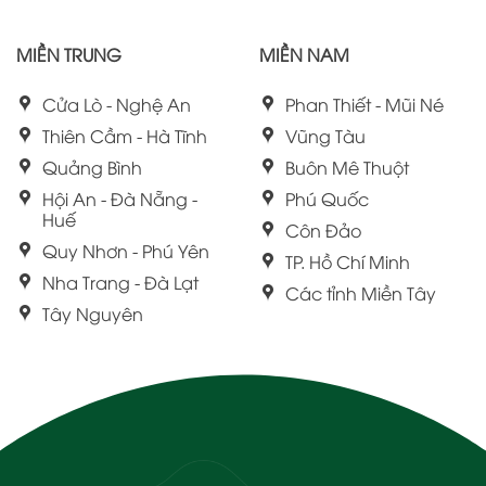
MIỀN TRUNG
MIỀN NAM
Cửa Lò - Nghệ An
Phan Thiết - Mũi Né
Thiên Cầm - Hà Tĩnh
Vũng Tàu
Quảng Bình
Buôn Mê Thuột
Hội An - Đà Nẵng -
Phú Quốc
Huế
Côn Đảo
Quy Nhơn - Phú Yên
TP. Hồ Chí Minh
Nha Trang - Đà Lạt
Các tỉnh Miền Tây
Tây Nguyên