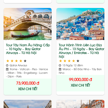
Add
Add
to
to
wishlist
wishlist
Tour Tây Nam Âu Nâng Cấp
Tour Hành Trình Liên Lục Địa
– 10 Ngày – Bay Qatar
Âu Phi – 13 Ngày – Bay Qatar
Airways – Từ Hà Nội
Airways / Emirates – Từ Hà
Nội
★
★
★
★
★
★
★
★
★
★
Qatar Airways
13 Ngày 12 đêm
Rome - Vatican - Pisa - Venice
Maroc – Bồ Đào Nha – Tây Ban
- Milan - Titlis - Engelberg - Lucern
Nha
- Dijon - Paris
99,000,000
đ
73,900,000
đ
XEM CHI TIẾT
XEM CHI TIẾT