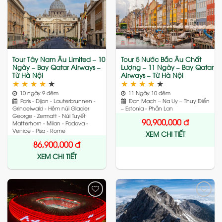
Add
Add
to
to
wishlist
wishlist
Tour Tây Nam Âu Limited – 10
Tour 5 Nước Bắc Âu Chất
Ngày – Bay Qatar Airways –
Lượng – 11 Ngày – Bay Qatar
Từ Hà Nội
Airways – Từ Hà Nội
★
★
★
★
★
★
★
★
★
★
10 ngày 9 đêm
11 Ngày 10 đêm
Paris - Dijon - Lauterbrunnen -
Đan Mạch – Na Uy – Thuỵ Điển
Grindelwald - Hẻm núi Glacier
– Estonia - Phần Lan
George - Zermatt - Núi Tuyết
90,900,000
đ
Matterhorn - Milan - Padova -
Venice - Pisa - Rome
XEM CHI TIẾT
86,900,000
đ
XEM CHI TIẾT
Add
Add
to
to
wishlist
wishlist