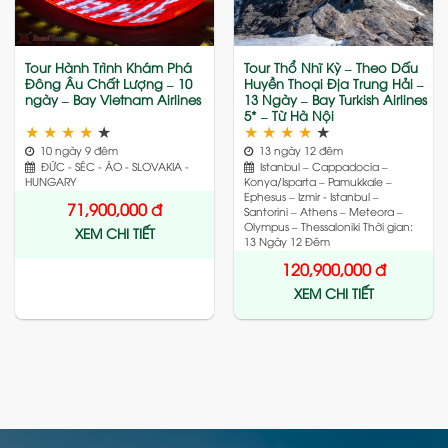
Tour Hành Trình Khám Phá
Tour Thổ Nhĩ Kỳ – Theo Dấu
Đông Âu Chất Lượng – 10
Huyền Thoại Địa Trung Hải –
ngày – Bay Vietnam Airlines
13 Ngày – Bay Turkish Airlines
5* – Từ Hà Nội
★
★
★
★
★
★
★
★
★
★
10 ngày 9 đêm
13 ngày 12 đêm
ĐỨC - SÉC - ÁO - SLOVAKIA -
Istanbul – Cappadocia –
HUNGARY
Konya/Isparta – Pamukkale –
Ephesus – Izmir - Istanbul –
71,900,000
đ
Santorini – Athens – Meteora –
Olympus – Thessaloniki Thời gian:
XEM CHI TIẾT
13 Ngày 12 Đêm
120,900,000
đ
XEM CHI TIẾT