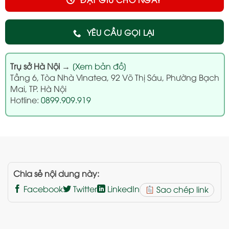
YÊU CẦU GỌI LẠI
Trụ sở Hà Nội
→
[Xem bản đồ]
Tầng 6, Tòa Nhà Vinatea, 92 Võ Thị Sáu, Phường Bạch
Mai, TP. Hà Nội
Hotline:
0899.909.919
Chia sẻ nội dung này:
Facebook
Twitter
LinkedIn
Sao chép link