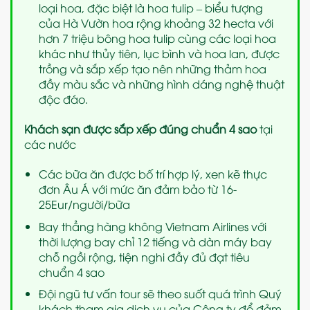
loại hoa, đặc biệt là hoa tulip – biểu tượng
của Hà Vườn hoa rộng khoảng 32 hecta với
hơn 7 triệu bông hoa tulip cùng các loại hoa
khác như thủy tiên, lục bình và hoa lan, được
trồng và sắp xếp tạo nên những thảm hoa
đầy màu sắc và những hình dáng nghệ thuật
độc đáo.
Khách sạn
được sắp xếp đúng chuẩn 4 sao
tại
các nước
Các bữa ăn được bố trí hợp lý, xen kẽ thực
đơn Âu Á với mức ăn đảm bảo từ 16-
25Eur/người/bữa
Bay thẳng hàng không Vietnam Airlines với
thời lượng bay chỉ 12 tiếng và dàn máy bay
chỗ ngồi rộng, tiện nghi đầy đủ đạt tiêu
chuẩn 4 sao
Đội ngũ tư vấn tour sẽ theo suốt quá trình Quý
khách tham gia dịch vụ của Công ty để đảm