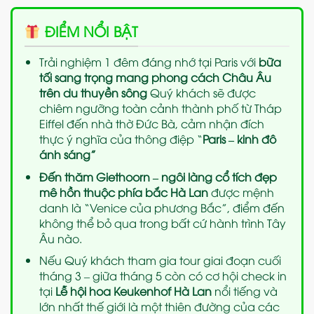
ĐIỂM NỔI BẬT
Trải nghiệm 1 đêm đáng nhớ tại Paris với
bữa
tối sang trọng mang phong cách Châu Âu
trên du thuyền sông
Quý khách sẽ được
chiêm ngưỡng toàn cảnh thành phố từ Tháp
Eiffel đến nhà thờ Đức Bà, cảm nhận đích
thực ý nghĩa của thông điệp “
Paris – kinh đô
ánh sáng”
Đến thăm Giethoorn
– ngôi làng cổ tích đẹp
mê hồn thuộc phía bắc Hà Lan
được mệnh
danh là “Venice của phương Bắc”, điểm đến
không thể bỏ qua trong bất cứ hành trình Tây
Âu nào.
Nếu Quý khách tham gia tour giai đoạn cuối
tháng 3 – giữa tháng 5 còn có cơ hội check in
tại
Lễ hội hoa Keukenhof Hà Lan
nổi tiếng và
lớn nhất thế giới là một thiên đường của các