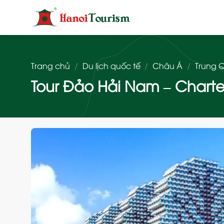
Bỏ
qua
nội
dung
Trang chủ
/
Du lịch quốc tế
/
Châu Á
/
Trung 
Tour Đảo Hải Nam – Charter