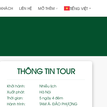
 KHÁCH
LIÊN HỆ
MỞ THÊM
TIẾNG VIỆT
▼
THÔNG TIN TOUR
Khởi hành:
Nhiều lịch
Xuất phát:
Hà Nội
Thời gian:
5 ngày 4 đêm
Hành trình:
TAM Á- ĐẢO PHƯỢNG