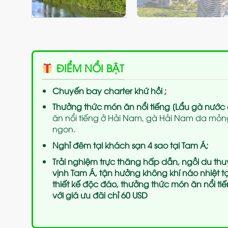
ĐIỂM NỔI BẬT
Chuyến bay charter khứ hồi ;
Thưởng thức món ăn nổi tiếng [Lẩu gà nước 
ăn nổi tiếng ở Hải Nam, gà Hải Nam da mỏ
ngon.
Nghỉ đêm tại khách sạn 4 sao tại Tam Á;
Trải nghiệm trực thăng hấp dẫn, ngồi du t
vịnh Tam Á, tận hưởng không khí náo nhiệt 
thiết kế độc đáo, thưởng thức món ăn nổi t
với giá ưu đãi chỉ 60 USD