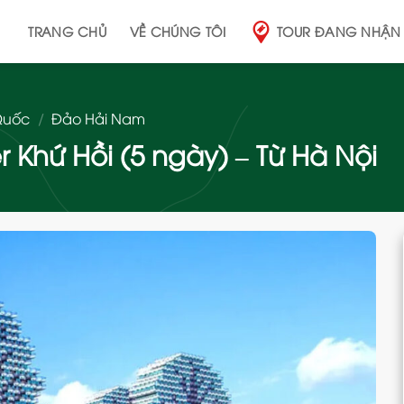
TRANG CHỦ
VỀ CHÚNG TÔI
TOUR ĐANG NHẬN
Quốc
/
Đảo Hải Nam
 Khứ Hồi (5 ngày) – Từ Hà Nội
Add
to
wishlist