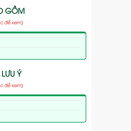
AO GỒM
c để xem)
 LƯU Ý
c để xem)