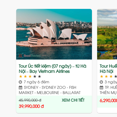
Add
to
wishlist
Tour Úc tiết kiệm (07 ngày) – từ Hà
Tour Huế
Nội – Bay Vietnam Airlines
Hà Nội
★
★
★
★
★
★
★
★
7 ngày 6 đêm
3 ngày
SYDNEY - SYDNEY ZOO - FISH
TP. HU
MARKET - MELBOURNE - BALLARAT
THIÊN MỤ
45,990,000
đ
XEM CHI TIẾT
6,290,00
39,990,000
đ