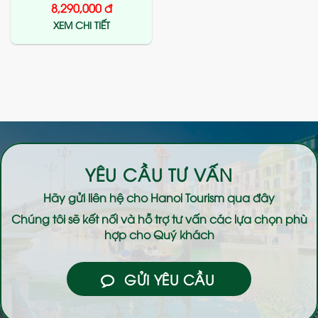
8,290,000
đ
XEM CHI TIẾT
YÊU CẦU TƯ VẤN
Hãy gửi liên hệ cho
Hanoi Tourism
qua đây
Chúng tôi sẽ kết nối và hỗ trợ tư vấn các lựa chọn phù
hợp cho Quý khách
GỬI YÊU CẦU