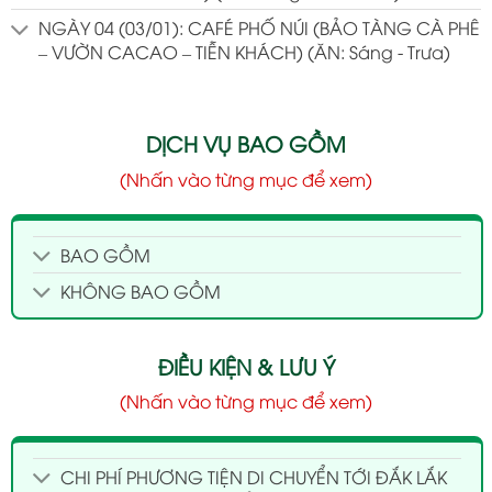
NGÀY 04 (03/01): CAFÉ PHỐ NÚI (BẢO TÀNG CÀ PHÊ
– VƯỜN CACAO – TIỄN KHÁCH) (ĂN: Sáng - Trưa)
DỊCH VỤ BAO GỒM
(Nhấn vào từng mục để xem)
BAO GỒM
KHÔNG BAO GỒM
ĐIỀU KIỆN & LƯU Ý
(Nhấn vào từng mục để xem)
CHI PHÍ PHƯƠNG TIỆN DI CHUYỂN TỚI ĐẮK LẮK