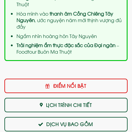
Thuột
Hòa mình vào
thanh âm Cồng Chiêng Tây
Nguyên
, ước nguyện năm mới thịnh vượng đủ
đầy
Ngắm nhìn hoàng hôn Tây Nguyên
Trải nghiệm ẩm thực đặc sắc của Đại ngàn
–
Foodtour Buôn Ma Thuột
ĐIỂM NỔI BẬT
LỊCH TRÌNH CHI TIẾT
DỊCH VỤ BAO GỒM