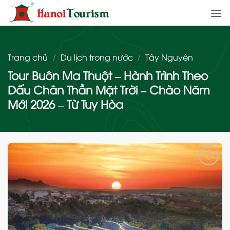
Bỏ
qua
nội
dung
Trang chủ
/
Du lịch trong nước
/
Tây Nguyên
Tour Buôn Ma Thuột – Hành Trình Theo
Dấu Chân Thần Mặt Trời – Chào Năm
Mới 2026 – Từ Tuy Hòa
Add
to
wishlist