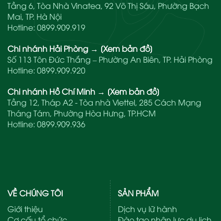
Tầng 6, Tòa Nhà Vinatea, 92 Võ Thị Sáu, Phường Bạch
Mai, TP. Hà Nội
Hotline:
0899.909.919
Chi nhánh Hải Phòng
→
[Xem bản đồ]
Số 113 Tôn Đức Thắng – Phường An Biên, TP. Hải Phòng
Hotline:
0899.909.920
Chi nhánh Hồ Chí Minh
→
[Xem bản đồ]
Tầng 12, Tháp A2 - Tòa nhà Viettel, 285 Cách Mạng
Tháng Tám, Phường Hòa Hưng, TP.HCM
Hotline:
0899.909.936
VỀ CHÚNG TÔI
SẢN PHẨM
Giới thiệu
Dịch vụ lữ hành
Cơ cấu tổ chức
Đào tạo nhân lực du lịch