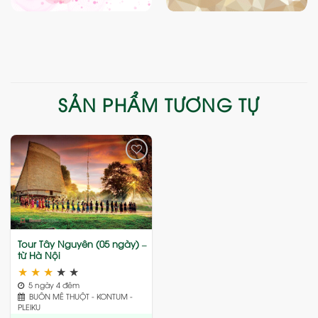
SẢN PHẨM TƯƠNG TỰ
Add
to
wishlist
Tour Tây Nguyên (05 ngày) –
từ Hà Nội
★
★
★
★
★
5 ngày 4 đêm
BUÔN MÊ THUỘT - KONTUM -
PLEIKU