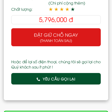
(Chi phí cộng thêm)
★
★
★
★
★
Chất lượng:
5,796,000
đ
ĐẶT GIỮ CHỖ NGAY
(THANH TOÁN SAU)
Hoặc để lại số điện thoại, chúng tôi sẽ gọi lại cho
Quý khách sau ít phút !
YÊU CẦU GỌI LẠI