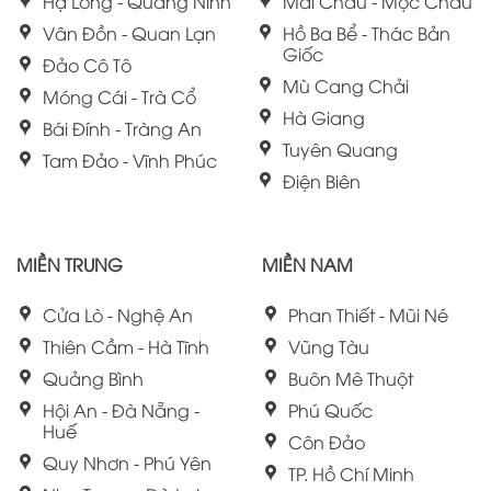
Hạ Long - Quảng Ninh
Mai Châu - Mộc Châu
Vân Đồn - Quan Lạn
Hồ Ba Bể - Thác Bản
Giốc
Đảo Cô Tô
Mù Cang Chải
Móng Cái - Trà Cổ
Hà Giang
Bái Đính - Tràng An
Tuyên Quang
Tam Đảo - Vĩnh Phúc
Điện Biên
MIỀN TRUNG
MIỀN NAM
Cửa Lò - Nghệ An
Phan Thiết - Mũi Né
Thiên Cầm - Hà Tĩnh
Vũng Tàu
Quảng Bình
Buôn Mê Thuột
Hội An - Đà Nẵng -
Phú Quốc
Huế
Côn Đảo
Quy Nhơn - Phú Yên
TP. Hồ Chí Minh