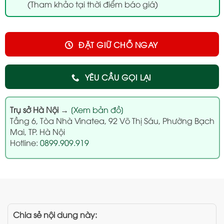
(Tham khảo tại thời điểm báo giá)
ĐẶT GIỮ CHỖ NGAY
YÊU CẦU GỌI LẠI
Trụ sở Hà Nội
→
[Xem bản đồ]
Tầng 6, Tòa Nhà Vinatea, 92 Võ Thị Sáu, Phường Bạch
Mai, TP. Hà Nội
Hotline:
0899.909.919
Chia sẻ nội dung này: