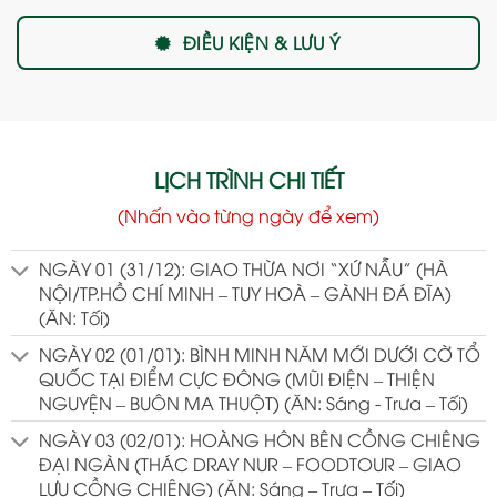
ĐIỀU KIỆN & LƯU Ý
LỊCH TRÌNH CHI TIẾT
(Nhấn vào từng ngày để xem)
NGÀY 01 (31/12): GIAO THỪA NƠI “XỨ NẪU” (HÀ
NỘI/TP.HỒ CHÍ MINH – TUY HOÀ – GÀNH ĐÁ ĐĨA)
(ĂN: Tối)
NGÀY 02 (01/01): BÌNH MINH NĂM MỚI DƯỚI CỜ TỔ
QUỐC TẠI ĐIỂM CỰC ĐÔNG (MŨI ĐIỆN – THIỆN
NGUYỆN – BUÔN MA THUỘT) (ĂN: Sáng - Trưa – Tối)
NGÀY 03 (02/01): HOÀNG HÔN BÊN CỒNG CHIÊNG
ĐẠI NGÀN (THÁC DRAY NUR – FOODTOUR – GIAO
LƯU CỒNG CHIÊNG) (ĂN: Sáng – Trưa – Tối)