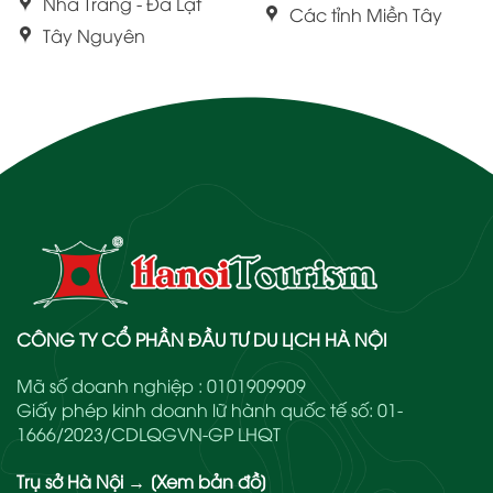
Nha Trang - Đà Lạt
Các tỉnh Miền Tây
Tây Nguyên
CÔNG TY CỔ PHẦN ĐẦU TƯ DU LỊCH HÀ NỘI
Mã số doanh nghiệp : 0101909909
Giấy phép kinh doanh lữ hành quốc tế số: 01-
1666/2023/CDLQGVN-GP LHQT
Trụ sở Hà Nội
→
[Xem bản đồ]