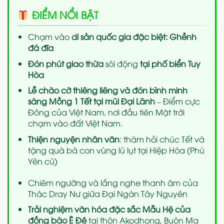
ĐIỂM NỔI BẬT
Chạm vào
di sản quốc gia đặc biệt: Ghềnh
đá đĩa
Đón phút giao thừa
sôi động
tại phố biển Tuy
Hòa
Lễ chào cờ thiêng liêng và đón bình minh
sáng Mồng 1 Tết tại mũi Đại Lãnh
– Điểm cực
Đông của Việt Nam, nơi đầu tiên Mặt trời
chạm vào đất Việt Nam.
Thiện nguyện nhân văn
: thăm hỏi chúc Tết và
tặng quà bà con vùng lũ lụt tại Hiệp Hòa (Phú
Yên cũ)
Chiêm ngưỡng và lắng nghe thanh âm của
Thác Dray Nư giữa Đại Ngàn Tây Nguyên
Trải nghiệm văn hóa đặc sắc Mẫu Hệ của
đồng bào Ê Đê
tại thôn Akodhong, Buôn Ma