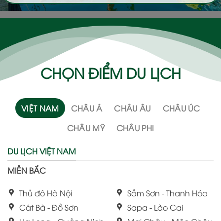
CHỌN ĐIỂM DU LỊCH
VIỆT NAM
CHÂU Á
CHÂU ÂU
CHÂU ÚC
CHÂU MỸ
CHÂU PHI
DU LỊCH VIỆT NAM
MIỀN BẮC
Thủ đô Hà Nội
Sầm Sơn - Thanh Hóa
Cát Bà - Đồ Sơn
Sapa - Lào Cai