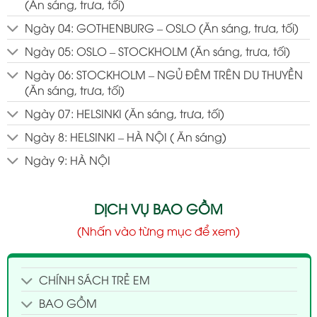
(Ăn sáng, trưa, tối)
Ngày 04: GOTHENBURG – OSLO (Ăn sáng, trưa, tối)
Ngày 05: OSLO – STOCKHOLM (Ăn sáng, trưa, tối)
Ngày 06: STOCKHOLM – NGỦ ĐÊM TRÊN DU THUYỀN
(Ăn sáng, trưa, tối)
Ngày 07: HELSINKI (Ăn sáng, trưa, tối)
Ngày 8: HELSINKI – HÀ NỘI ( Ăn sáng)
Ngày 9: HÀ NỘI
DỊCH VỤ BAO GỒM
(Nhấn vào từng mục để xem)
CHÍNH SÁCH TRẺ EM
BAO GỒM