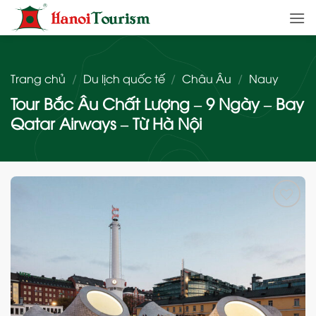
Bỏ
qua
nội
dung
Trang chủ
/
Du lịch quốc tế
/
Châu Âu
/
Nauy
Tour Bắc Âu Chất Lượng – 9 Ngày – Bay
Qatar Airways – Từ Hà Nội
Add
to
wishlist