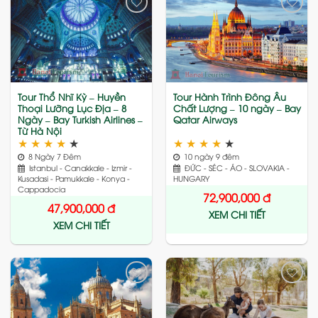
Add
Add
to
to
wishlist
wishlist
Tour Thổ Nhĩ Kỳ – Huyền
Tour Hành Trình Đông Âu
Thoại Lưỡng Lục Địa – 8
Chất Lượng – 10 ngày – Bay
Ngày – Bay Turkish Airlines –
Qatar Airways
Từ Hà Nội
★
★
★
★
★
★
★
★
★
★
8 Ngày 7 Đêm
10 ngày 9 đêm
Istanbul - Canakkale - Izmir -
ĐỨC - SÉC - ÁO - SLOVAKIA -
Kusadasi - Pamukkale - Konya -
HUNGARY
Cappadocia
72,900,000
đ
47,900,000
đ
XEM CHI TIẾT
XEM CHI TIẾT
Add
Add
to
to
wishlist
wishlist