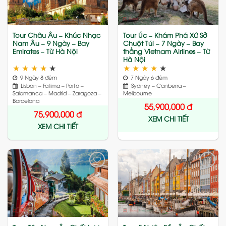
Tour Châu Âu – Khúc Nhạc
Tour Úc – Khám Phá Xứ Sở
Nam Âu – 9 Ngày – Bay
Chuột Túi – 7 Ngày – Bay
Emirates – Từ Hà Nội
thẳng Vietnam Airlines – Từ
Hà Nội
★
★
★
★
★
★
★
★
★
★
9 Ngày 8 đêm
7 Ngày 6 đêm
Lisbon – Fatima – Porto –
Sydney – Canberra –
Salamanca – Madrid – Zaragoza –
Melbourne
Barcelona
55,900,000
đ
75,900,000
đ
XEM CHI TIẾT
XEM CHI TIẾT
Add
Add
to
to
wishlist
wishlist