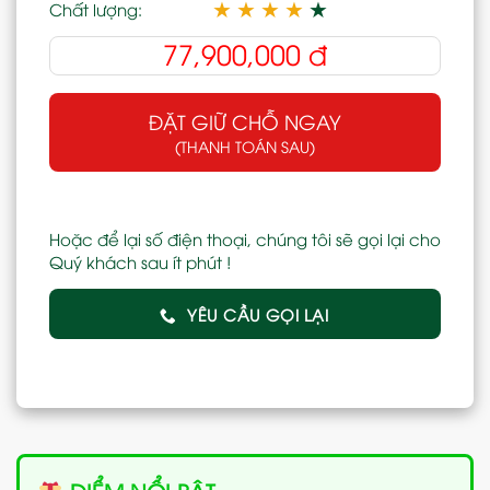
★
★
★
★
★
Chất lượng:
77,900,000
đ
ĐẶT GIỮ CHỖ NGAY
(THANH TOÁN SAU)
Hoặc để lại số điện thoại, chúng tôi sẽ gọi lại cho
Quý khách sau ít phút !
YÊU CẦU GỌI LẠI