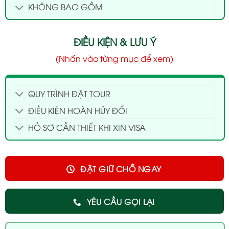
KHÔNG BAO GỒM
ĐIỀU KIỆN & LƯU Ý
(Nhấn vào từng mục để xem)
QUY TRÌNH ĐẶT TOUR
ĐIỀU KIỆN HOÀN HỦY ĐỔI
HỒ SƠ CẦN THIẾT KHI XIN VISA
ĐẶT GIỮ CHỖ NGAY
YÊU CẦU GỌI LẠI