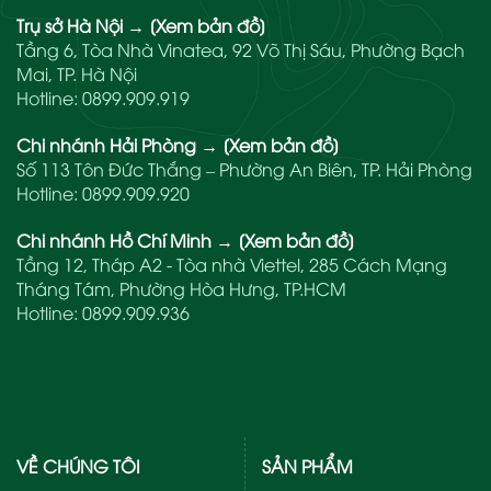
Trụ sở Hà Nội
→
[Xem bản đồ]
Tầng 6, Tòa Nhà Vinatea, 92 Võ Thị Sáu, Phường Bạch
Mai, TP. Hà Nội
Hotline:
0899.909.919
Chi nhánh Hải Phòng
→
[Xem bản đồ]
Số 113 Tôn Đức Thắng – Phường An Biên, TP. Hải Phòng
Hotline:
0899.909.920
Chi nhánh Hồ Chí Minh
→
[Xem bản đồ]
Tầng 12, Tháp A2 - Tòa nhà Viettel, 285 Cách Mạng
Tháng Tám, Phường Hòa Hưng, TP.HCM
Hotline:
0899.909.936
VỀ CHÚNG TÔI
SẢN PHẨM