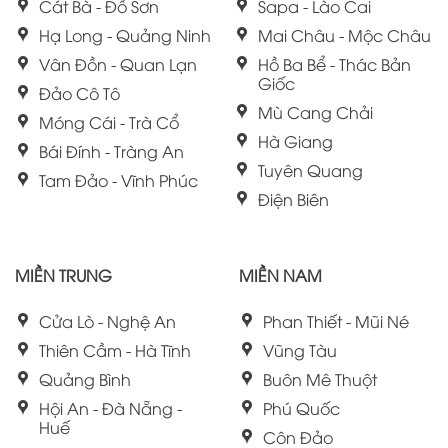
Cát Bà - Đồ Sơn
Sapa - Lào Cai
Hạ Long - Quảng Ninh
Mai Châu - Mộc Châu
Vân Đồn - Quan Lạn
Hồ Ba Bể - Thác Bản
Giốc
Đảo Cô Tô
Mù Cang Chải
Móng Cái - Trà Cổ
Hà Giang
Bái Đính - Tràng An
Tuyên Quang
Tam Đảo - Vĩnh Phúc
Điện Biên
MIỀN TRUNG
MIỀN NAM
Cửa Lò - Nghệ An
Phan Thiết - Mũi Né
Thiên Cầm - Hà Tĩnh
Vũng Tàu
Quảng Bình
Buôn Mê Thuột
Hội An - Đà Nẵng -
Phú Quốc
Huế
Côn Đảo