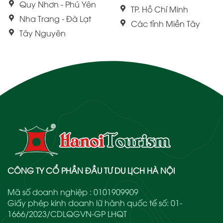
Quy Nhơn - Phú Yên
TP. Hồ Chí Minh
Nha Trang - Đà Lạt
Các tỉnh Miền Tây
Tây Nguyên
CÔNG TY CỔ PHẦN ĐẦU TƯ DU LỊCH HÀ NỘI
Mã số doanh nghiệp : 0101909909
Giấy phép kinh doanh lữ hành quốc tế số: 01-
1666/2023/CDLQGVN-GP LHQT