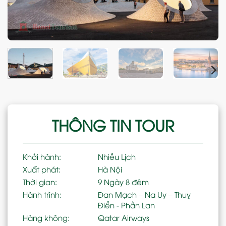
THÔNG TIN TOUR
Khởi hành:
Nhiều Lịch
Xuất phát:
Hà Nội
Thời gian:
9 Ngày 8 đêm
Hành trình:
Đan Mạch – Na Uy – Thuỵ
Điển - Phần Lan
Hàng không:
Qatar Airways