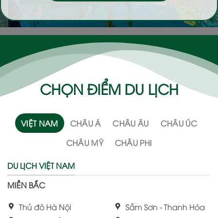
CHỌN ĐIỂM DU LỊCH
VIỆT NAM
CHÂU Á
CHÂU ÂU
CHÂU ÚC
CHÂU MỸ
CHÂU PHI
DU LỊCH VIỆT NAM
MIỀN BẮC
Thủ đô Hà Nội
Sầm Sơn - Thanh Hóa