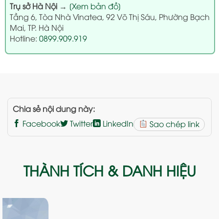
Trụ sở Hà Nội
→
[Xem bản đồ]
Tầng 6, Tòa Nhà Vinatea, 92 Võ Thị Sáu, Phường Bạch
Mai, TP. Hà Nội
Hotline:
0899.909.919
Chia sẻ nội dung này:
Facebook
Twitter
LinkedIn
Sao chép link
THÀNH TÍCH & DANH HIỆU