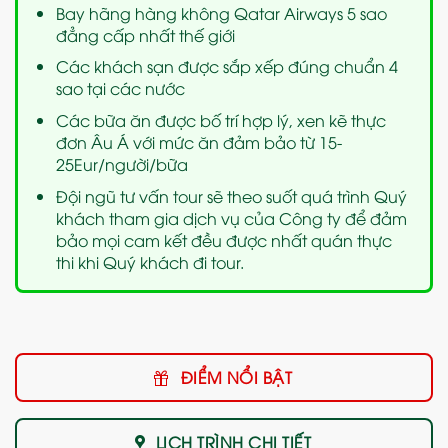
Bay hãng hàng không Qatar Airways 5 sao
đẳng cấp nhất thế giới
Các khách sạn được sắp xếp đúng chuẩn 4
sao tại các nước
Các bữa ăn được bố trí hợp lý, xen kẽ thực
đơn Âu Á với mức ăn đảm bảo từ 15-
25Eur/người/bữa
Đội ngũ tư vấn tour sẽ theo suốt quá trình Quý
khách tham gia dịch vụ của Công ty để đảm
bảo mọi cam kết đều được nhất quán thực
thi khi Quý khách đi tour.
ĐIỂM NỔI BẬT
LỊCH TRÌNH CHI TIẾT