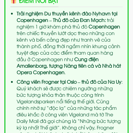
ĐIỂM NỔI BẬT
Trải nghiệm Du thuyền kênh đào Nyhavn tại
Copenhagen – Thủ đô của Đan Mạch:
trải
nghiệm 1 giờ khám phá thủ đô
Copenhagen
trên chiếc thuyền lướt dọc theo những con
kênh và bến cảng đẹp như tranh vẽ của
thành phố, đồng thời ngắm nhìn khung cảnh
tuyệt đẹp của các điểm tham quan hàng
đầu ở Copenhagen như
Cung điện
Amalienborg, tượng Nàng tiên cá và Nhà hát
Opera Copenhagen
.
Công viên Frogner tại Oslo – thủ đô của Na Uy
:
Quý khách sẽ được chiêm ngưỡng những
bức tượng khỏa thân thuộc công trình
Vigelandsparken nổi tiếng thế giới. Cũng
chính nhờ sự “độc lạ” của những tác phẩm
điêu khắc ở công viên Vigeland mà tờ The
Daily Mail đã gọi chúng là “Những bức tượng
kỳ lạ nhất Thế giới”. Không chỉ vậy, Frogner