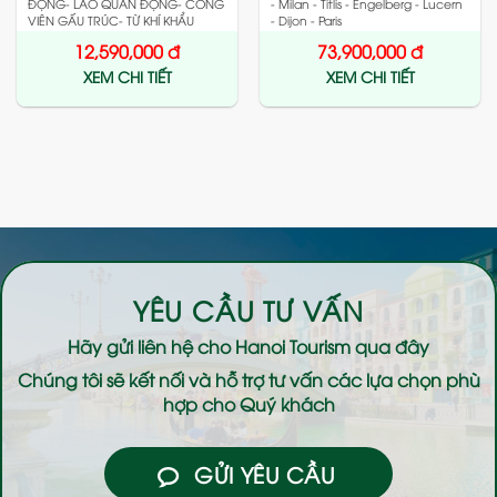
ĐỘNG- LÃO QUÂN ĐỘNG- CÔNG
- Milan - Titlis - Engelberg - Lucern
VIÊN GẤU TRÚC- TỪ KHÍ KHẨU
- Dijon - Paris
12,590,000
đ
73,900,000
đ
XEM CHI TIẾT
XEM CHI TIẾT
YÊU CẦU TƯ VẤN
Hãy gửi liên hệ cho
Hanoi Tourism
qua đây
Chúng tôi sẽ kết nối và hỗ trợ tư vấn các lựa chọn phù
hợp cho Quý khách
GỬI YÊU CẦU