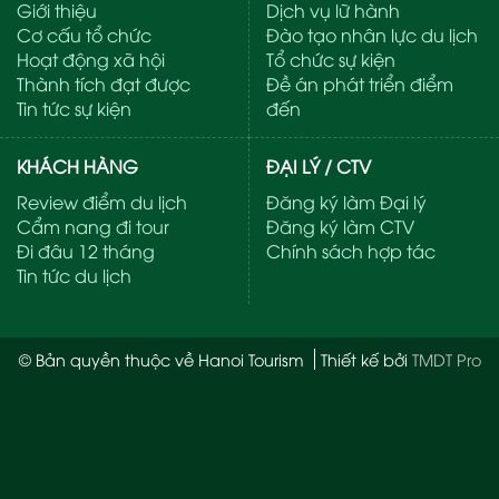
Giới thiệu
Dịch vụ lữ hành
Cơ cấu tổ chức
Đào tạo nhân lực du lịch
Hoạt động xã hội
Tổ chức sự kiện
Thành tích đạt được
Đề án phát triển điểm
Tin tức sự kiện
đến
KHÁCH HÀNG
ĐẠI LÝ / CTV
Review điểm du lịch
Đăng ký làm Đại lý
Cẩm nang đi tour
Đăng ký làm CTV
Đi đâu 12 tháng
Chính sách hợp tác
Tin tức du lịch
© Bản quyền thuộc về Hanoi Tourism
Thiết kế bởi
TMDT Pro