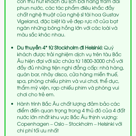
còn thu hút khách du lịch bởi hàng trăm đài
phun nước, các tác phẩm điêu khắc đầy
chất nghệ thuật của nghệ sĩ tài hoa Gustav
Vigeland, đặc biệt là vẻ đẹp rực rỡ của bạt
ngàn những bông hồng lớn với các loài và
màu sắc khác nhau.
Du thuyền 4* từ Stockholm đi Helsinki:
Quý
khách được trải nghiệm dịch vụ trên tàu Bắc
Âu hiện đại với sức chứa từ 1800-3000 chỗ với
đầy đủ những tiện nghi đẳng cấp: nhà hàng,
quán bar, nhảy disco, cửa hàng miễn thuế,
spa, phòng chiếu phim và vui chơi, thể dục,
thẩm mỹ viện, rạp chiếu phim và phòng vui
chơi cho trẻ em.
Hành trình Bắc Âu chất lượng đảm bảo các
điểm đến quan trọng trong 4 thủ đô của 4 đất
nước lớn nhất khu vực Bắc Âu thịnh vượng:
Copenhagen – Oslo – Stockholm – Helsinki với
chi phí tối ưu nhất