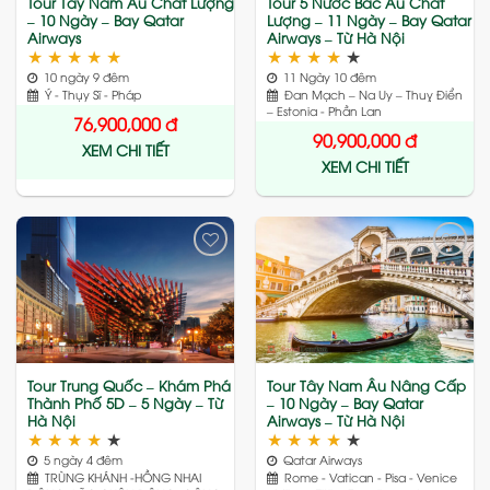
Tour Tây Nam Âu Chất Lượng
Tour 5 Nước Bắc Âu Chất
– 10 Ngày – Bay Qatar
Lượng – 11 Ngày – Bay Qatar
Airways
Airways – Từ Hà Nội
★
★
★
★
★
★
★
★
★
★
10 ngày 9 đêm
11 Ngày 10 đêm
Ý - Thụy Sĩ - Pháp
Đan Mạch – Na Uy – Thuỵ Điển
– Estonia - Phần Lan
76,900,000
đ
90,900,000
đ
XEM CHI TIẾT
XEM CHI TIẾT
Add
Add
to
to
wishlist
wishlist
Tour Trung Quốc – Khám Phá
Tour Tây Nam Âu Nâng Cấp
Thành Phố 5D – 5 Ngày – Từ
– 10 Ngày – Bay Qatar
Hà Nội
Airways – Từ Hà Nội
★
★
★
★
★
★
★
★
★
★
5 ngày 4 đêm
Qatar Airways
TRÙNG KHÁNH -HỒNG NHAI
Rome - Vatican - Pisa - Venice