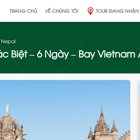
TRANG CHỦ
VỀ CHÚNG TÔI
TOUR ĐANG NHẬN
 Nepal
c Biệt – 6 Ngày – Bay Vietnam A
Add
to
wishlist