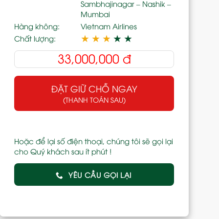
Sambhajinagar – Nashik –
Mumbai
Hàng không:
Vietnam Airlines
★
★
★
★
★
Chất lượng:
33,000,000
đ
ĐẶT GIỮ CHỖ NGAY
(THANH TOÁN SAU)
Hoặc để lại số điện thoại, chúng tôi sẽ gọi lại
cho Quý khách sau ít phút !
YÊU CẦU GỌI LẠI