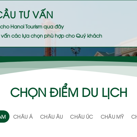
CẦU TƯ VẤN
ệ cho
Hanoi Tourism
qua đây
 tư vấn các lựa chọn phù hợp cho Quý khách
CHỌN ĐIỂM DU LỊCH
NAM
CHÂU Á
CHÂU ÂU
CHÂU ÚC
CHÂU MỸ
CH