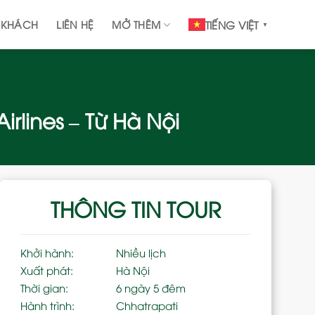
 KHÁCH
LIÊN HỆ
MỞ THÊM
TIẾNG VIỆT
▼
irlines – Từ Hà Nội
THÔNG TIN TOUR
Khởi hành:
Nhiều lịch
Xuất phát:
Hà Nội
Thời gian:
6 ngày 5 đêm
Hành trình:
Chhatrapati