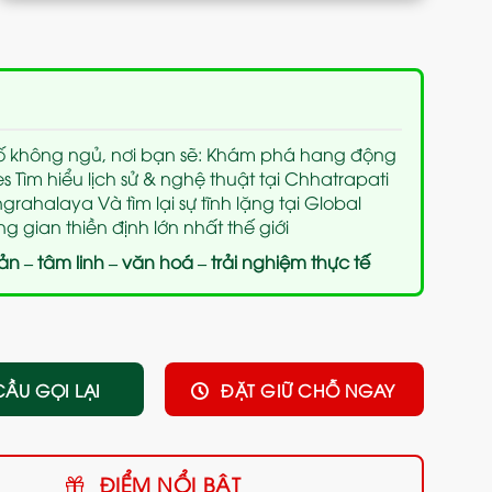
ố không ngủ, nơi bạn sẽ: Khám phá hang động
 Tìm hiểu lịch sử & nghệ thuật tại Chhatrapati
grahalaya Và tìm lại sự tĩnh lặng tại Global
 gian thiền định lớn nhất thế giới
sản – tâm linh – văn hoá – trải nghiệm thực tế
CẦU GỌI LẠI
ĐẶT GIỮ CHỖ NGAY
ĐIỂM NỔI BẬT