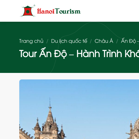
Bỏ
qua
nội
dung
Trang chủ
/
Du lịch quốc tế
/
Châu Á
/
Ấn Độ -
Tour Ấn Độ – Hành Trình Khá