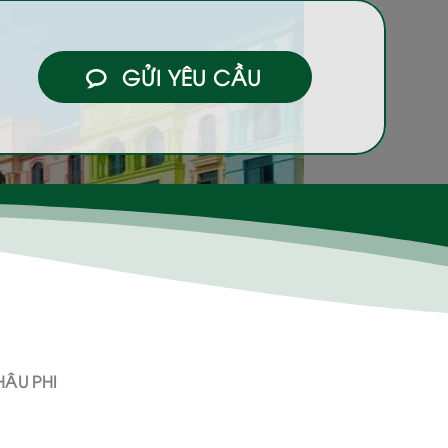
GỬI YÊU CẦU
ÂU PHI