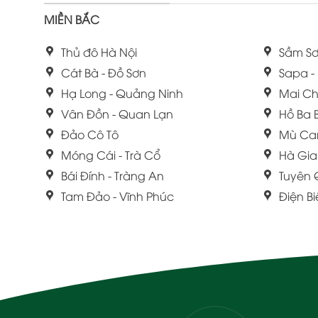
MIỀN BẮC
Thủ đô Hà Nội
Sầm Sơ
Cát Bà - Đồ Sơn
Sapa -
Hạ Long - Quảng Ninh
Mai Ch
Vân Đồn - Quan Lạn
Hồ Ba 
Đảo Cô Tô
Mù Ca
Móng Cái - Trà Cổ
Hà Gi
Bái Đính - Tràng An
Tuyên
Tam Đảo - Vĩnh Phúc
Điện B