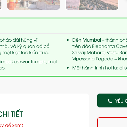
 pháo đài hùng vĩ
Đến
Mumbai
– thành ph
thời, và kỳ quan đá cổ
trên đảo Elephanta Caves
 một kiệt tác kiến trúc.
Shivaji Maharaj Vastu San
Vipassana Pagoda – không
 Trimbakeshwar Temple, một
áo.
Một hành trình hội tụ:
di 
YÊU 
HI TIẾT
ày để xem)