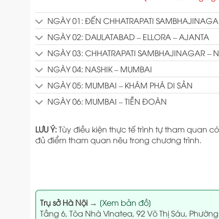
NGÀY 01: ĐẾN CHHATRAPATI SAMBHAJINAGA
NGÀY 02: DAULATABAD – ELLORA – AJANTA
NGÀY 03: CHHATRAPATI SAMBHAJINAGAR – N
NGÀY 04: NASHIK – MUMBAI
NGÀY 05: MUMBAI – KHÁM PHÁ DI SẢN
NGÀY 06: MUMBAI – TIỄN ĐOÀN
LƯU Ý:
Tùy điều kiện thực tế trình tự tham quan
đủ điểm tham quan nêu trong chương trình.
Trụ sở Hà Nội
→
[Xem bản đồ]
Tầng 6, Tòa Nhà Vinatea, 92 Võ Thị Sáu, Phường