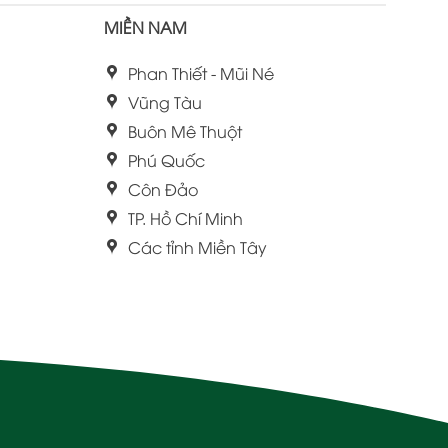
MIỀN NAM
Phan Thiết - Mũi Né
Vũng Tàu
Buôn Mê Thuột
Phú Quốc
Côn Đảo
TP. Hồ Chí Minh
Các tỉnh Miền Tây