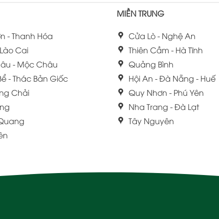
MIỀN TRUNG
n - Thanh Hóa
Cửa Lò - Nghệ An
 Lào Cai
Thiên Cầm - Hà Tĩnh
âu - Mộc Châu
Quảng Bình
Bể - Thác Bản Giốc
Hội An - Đà Nẵng - Huế
ng Chải
Quy Nhơn - Phú Yên
ang
Nha Trang - Đà Lạt
 Quang
Tây Nguyên
iên