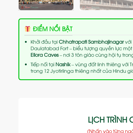
ĐIỂM NỔI BẬT
Khởi đầu tại
Chhatrapati Sambhajinagar
với
Daulatabad Fort – biểu tượng quyền lực một 
Ellora Caves
– nơi 3 tôn giáo cùng hội tụ trong
Tiếp nối tại
Nashik
– vùng đất linh thiêng với
trong 12 Jyotirlinga thiêng nhất của Hindu gi
LỊCH TRÌNH C
(Nhấn vào từng ng